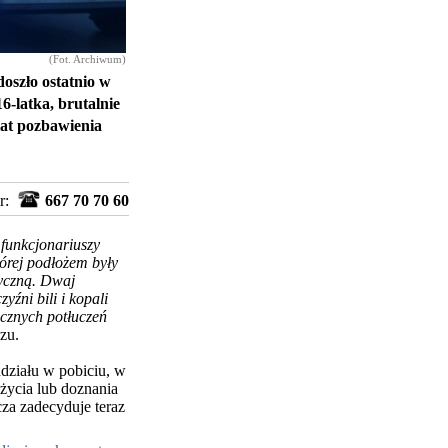
(Fot. Archiwum)
oszło ostatnio w
-latka, brutalnie
 lat pozbawienia
r:
667 70 70 60
 funkcjonariuszy
órej podłożem były
zyczną. Dwaj
źni bili i kopali
icznych potłuczeń
zu.
udziału w pobiciu, w
 życia lub doznania
za zadecyduje teraz