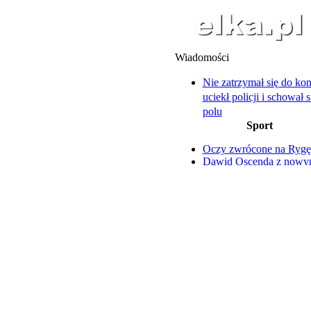
Wiadomości
Nie zatrzymał się do kont
uciekł policji i schował 
polu
Sport
A po weselu... festiwal 
w pałacu
Oczy zwrócone na Rygę
Motoryzacyjne perełki z
Dawid Oscenda z now
Osiecznej
kontraktem
Zakład w Chróścinie nad
Nazar Parnicki szczerze 
decyzji
trudnym okresie
Karol Nawrocki zaprosił
wschowskich samorzą