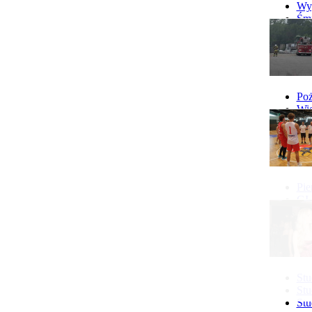
więcej...
Wyp
Śmi
Gó
Wy
Poż
Wie
Poż
Pie
GI 
Ne
Pon
Stu
Stu
Stu