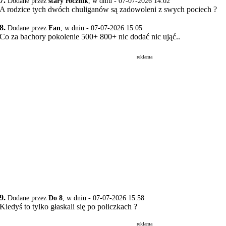
7.
Dodane przez
stary rocznik
, w dniu - 07-07-2026 14:02
A rodzice tych dwóch chuliganów są zadowoleni z swych pociech ?
8.
Dodane przez
Fan
, w dniu - 07-07-2026 15:05
Co za bachory pokolenie 500+ 800+ nic dodać nic ująć..
reklama
9.
Dodane przez
Do 8
, w dniu - 07-07-2026 15:58
Kiedyś to tylko głaskali się po policzkach ?
reklama