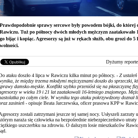
Prawdopodobnie sprawy sercowe były powodem bójki, do której d
Rawiczu. Tuż po północy dwóch młodych mężczyzn zaatakowało 16
go bijąc i kopiąc. Agresorzy są już w rękach służb, obu grozi do 5
wolności.
Dyżurny reporte
Do ataku doszło 4 lipca w Rawiczu kilka minut po północy. -
Z ustaleń
wynika, że między trzema młodymi mężczyznami doszło do sprzeczki,
kt
sprawy damsko-męskie. Konflikt szybko przeniósł się na płaszczyznę fi
agresorzy w wieku 19 i 21 lat zaatakowali 16-letniego znajomego. Mężczy
nastolatka po całym ciele. W wyniku tego ataku pokrzywdzony doznał l
oraz zasinień
- opisuje Beata Jarczewska, oficer prasowa KPP w Rawic
Agresorzy zostali zatrzymani jeszcze tej samej nocy. Usłyszeli zarzuty 
którym naraża się człowieka na bezpośrednie niebezpieczeństwo utraty
ciężkiego uszczerbku na zdrowiu. O dalszym losie mieszkańców Rawic
sąd.