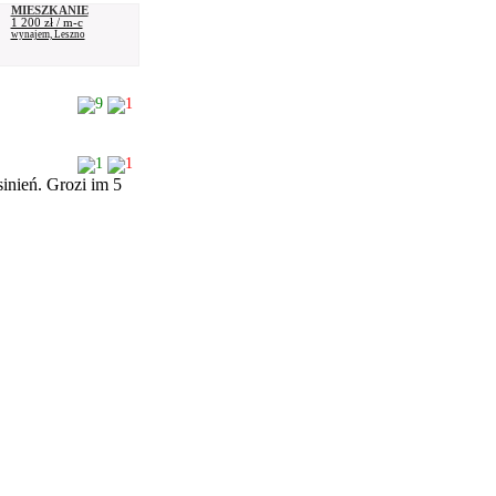
MIESZKANIE
1 200 zł / m-c
wynajem, Leszno
9
1
1
1
inień. Grozi im 5