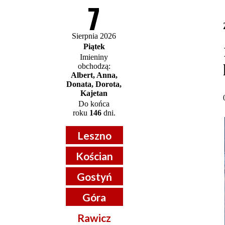
7
Sierpnia 2026
Piątek
Imieniny
obchodzą:
Albert, Anna,
Donata, Dorota,
Kajetan
Do końca
roku
146
dni.
Leszno
Kościan
Gostyń
Góra
Rawicz