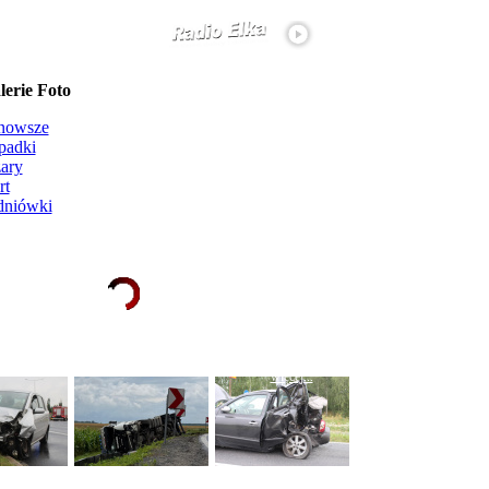
erie Foto
nowsze
padki
ary
rt
dniówki
Ładowanie galerii zdjęć...
więcej...