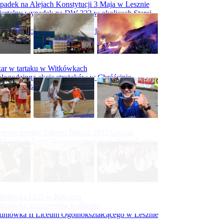
adek na Alejach Konstytucji 3 Maja w Lesznie
ertelny wypadek na DW 323 w okolicach Starej
ry
padek na obwodnicy Święciechowy
ar w tartaku w Witkówkach
logodzinna akcja strażaków w Chróścinie
ar hali tartaku w Racocie
rwszy trening Zdrovo Polonii 1912 Leszno
Malepszy Futsal Leszno trenuje pod okiem Sergio
vesa
iecka 10-tka
dniówka I LO w Rawiczu
dniówka maturzystów Kolberga
dniówka II Liceum Ogólnokształcącego w Lesznie