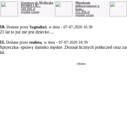
Gronowo ul. Myśliwska
Mieszkanie
POMPA CIE...
niskoczynszowe w
569 000 zł
kam...
315 000 zł
sprzedaż, Leszno
sprzedaż, Leszno
10.
Dodane przez
Sygnalisci
, w dniu - 07-07-2026 16:30
21 lat to już nie jest dziecko ...
11.
Dodane przez
realista
, w dniu - 07-07-2026 18:39
Sprzeczka- sprawy damsko męskie .Doznał licznych potłuczeń oraz zas
lat.
reklama