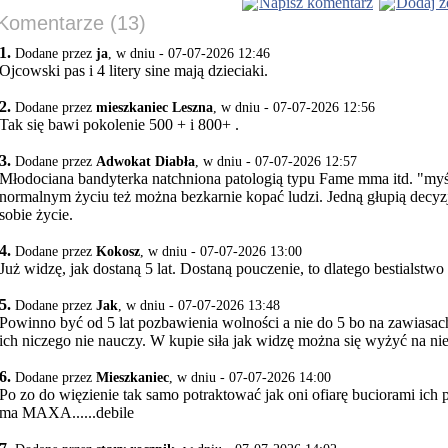
Napisz komentarz
Dodaj z
Komentarze (13)
1.
Dodane przez
ja
, w dniu - 07-07-2026 12:46
Ojcowski pas i 4 litery sine mają dzieciaki.
2.
Dodane przez
mieszkaniec Leszna
, w dniu - 07-07-2026 12:56
Tak się bawi pokolenie 500 + i 800+ .
3.
Dodane przez
Adwokat Diabła
, w dniu - 07-07-2026 12:57
Młodociana bandyterka natchniona patologią typu Fame mma itd. "myś
normalnym życiu też można bezkarnie kopać ludzi. Jedną głupią decyzj
sobie życie.
4.
Dodane przez
Kokosz
, w dniu - 07-07-2026 13:00
Już widzę, jak dostaną 5 lat. Dostaną pouczenie, to dlatego bestialstwo 
5.
Dodane przez
Jak
, w dniu - 07-07-2026 13:48
Powinno być od 5 lat pozbawienia wolności a nie do 5 bo na zawiasach
ich niczego nie nauczy. W kupie siła jak widzę można się wyżyć na ni
6.
Dodane przez
Mieszkaniec
, w dniu - 07-07-2026 14:00
Po zo do więzienie tak samo potraktować jak oni ofiarę buciorami ich p
ma MAXA......debile