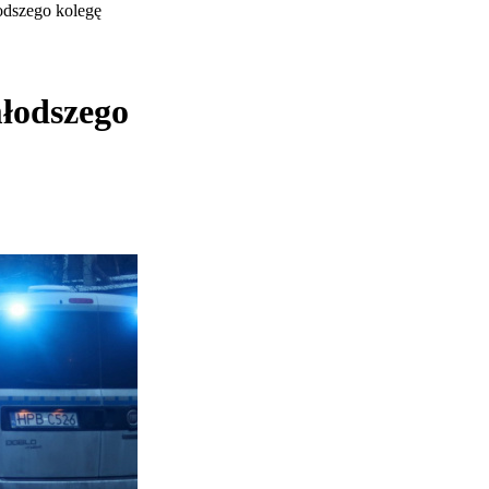
łodszego kolegę
młodszego