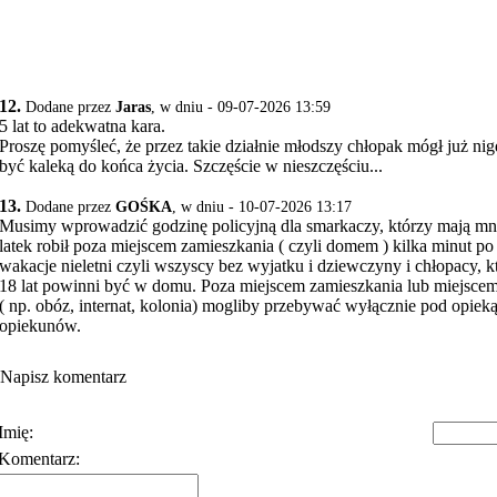
12.
Dodane przez
Jaras
, w dniu - 09-07-2026 13:59
5 lat to adekwatna kara.
Proszę pomyśleć, że przez takie działnie młodszy chłopak mógł już nig
być kaleką do końca życia. Szczęście w nieszczęściu...
13.
Dodane przez
GOŚKA
, w dniu - 10-07-2026 13:17
Musimy wprowadzić godzinę policyjną dla smarkaczy, którzy mają mnie
latek robił poza miejscem zamieszkania ( czyli domem ) kilka minut 
wakacje nieletni czyli wszyscy bez wyjatku i dziewczyny i chłopacy, k
18 lat powinni być w domu. Poza miejscem zamieszkania lub miejsce
( np. obóz, internat, kolonia) mogliby przebywać wyłącznie pod opiek
opiekunów.
Napisz komentarz
Imię:
Komentarz:
Polityka prywatności
Warunki korzystania z usłu