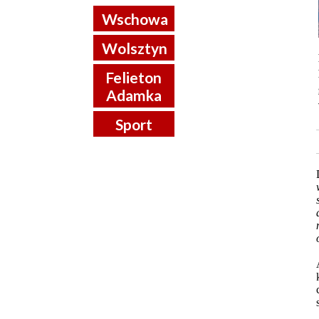
Wschowa
Wolsztyn
Felieton
Adamka
Sport