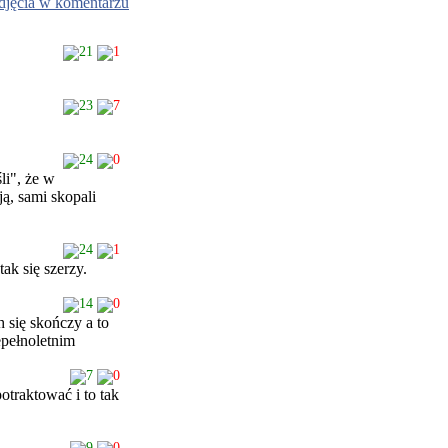
djęcia w komentarzu
21
1
23
7
24
0
li", że w
ą, sami skopali
24
1
tak się szerzy.
14
0
 się skończy a to
epełnoletnim
7
0
otraktować i to tak
9
0