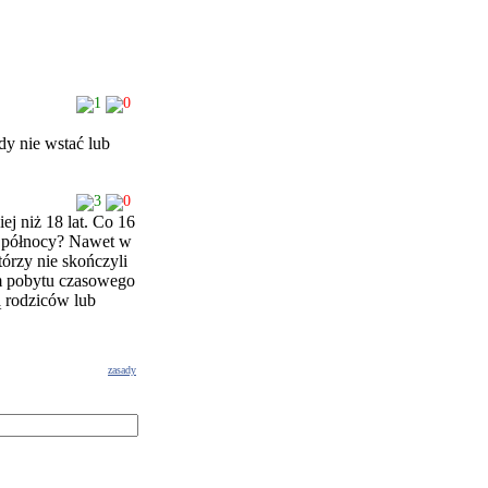
1
0
dy nie wstać lub
3
0
j niż 18 lat. Co 16
po północy? Nawet w
tórzy nie skończyli
m pobytu czasowego
ą rodziców lub
zasady
g