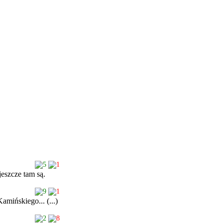
5
1
jeszcze tam są.
9
1
amińskiego... (...)
2
8