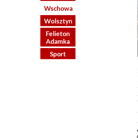
Wschowa
Wolsztyn
Felieton
Adamka
Sport