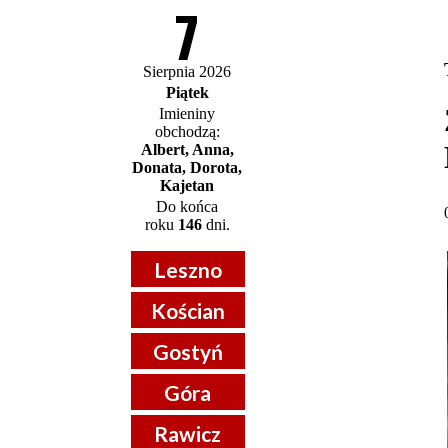
7
Sierpnia 2026
Piątek
Imieniny
obchodzą:
Albert, Anna,
Donata, Dorota,
Kajetan
Do końca
roku
146
dni.
Leszno
Kościan
Gostyń
Góra
Rawicz