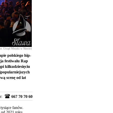
ot. Urząd Miejski w Sławie)
pie polskiego hip-
cja festiwalu Rap
pi kilkudziesięciu
jpopularniejszych
wą scenę od lat
r:
667 70 70 60
tysiące fanów.
o od 2021 roku