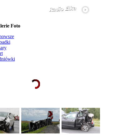
erie Foto
nowsze
padki
ary
rt
dniówki
Ładowanie galerii zdjęć...
więcej...