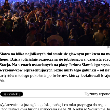
(F
Sława na kilka najbliższych dni stanie się głównym punktem na ma
hopu. Dzisiaj oficjalnie rozpoczyna się jubileuszowa, dziesiąta edy
Stacja. Na scenach ustawionych na plaży Jeziora Sławskiego wystą
wykonawców reprezentujących różne nurty tego gatunku – od na
artystów młodego pokolenia po twórców, którzy kształtowali krajo
90.
Dyżurny reporte
Wydarzenie ma już ogólnopolską markę i co roku przyciąga do regionu 
Choć festiwalowa historia rozpoczęła się w 2016 roku w Wolsztynie, t