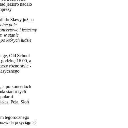
ad jezioro nadało
mprezy.
ali do Sławy już na
ełne pole
oncertowe i jesteśmy
m w stanie
 po których ludzie
tage, Old School
 godzinę 16.00, a
ączy różne style -
klasycznego
 a po koncertach
a start o tych
pularni
ałas, Peja, Słoń
ram tegorocznego
 pozwala przyciągnąć