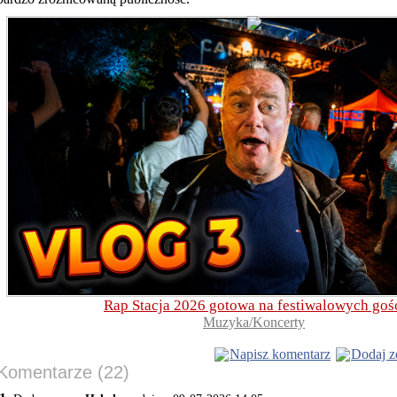
Rap Stacja 2026 gotowa na festiwalowych goś
Muzyka/Koncerty
Napisz komentarz
Dodaj z
Komentarze (22)