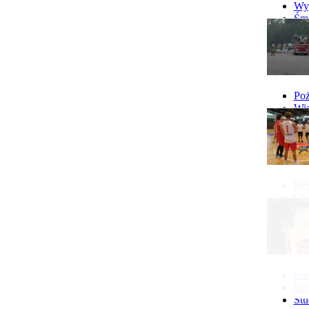
więcej...
Wyp
Śmi
Gó
Wy
Poż
Wie
Poż
Pie
GI 
Ne
Pon
Stu
Stu
Stu