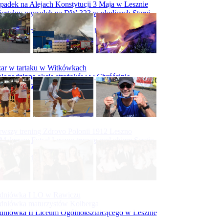
adek na Alejach Konstytucji 3 Maja w Lesznie
ertelny wypadek na DW 323 w okolicach Starej
ry
padek na obwodnicy Święciechowy
ar w tartaku w Witkówkach
logodzinna akcja strażaków w Chróścinie
ar hali tartaku w Racocie
rwszy trening Zdrovo Polonii 1912 Leszno
Malepszy Futsal Leszno trenuje pod okiem Sergio
vesa
iecka 10-tka
dniówka I LO w Rawiczu
dniówka maturzystów Kolberga
dniówka II Liceum Ogólnokształcącego w Lesznie