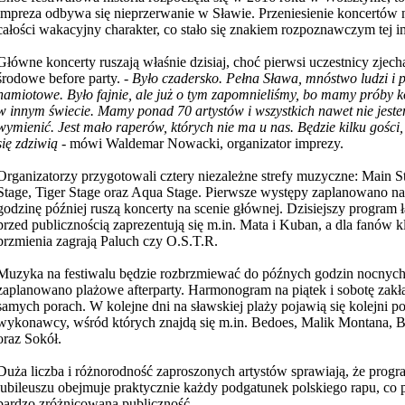
impreza odbywa się nieprzerwanie w Sławie. Przeniesienie koncertów n
całości wakacyjny charakter, co stało się znakiem rozpoznawczym tej i
Główne
koncerty ruszają właśnie dzisiaj, choć pierwsi uczestnicy zjech
środowe before party. -
Było czadersko. Pełna Sława, mnóstwo ludzi i p
namiotowe. Było fajnie, ale już o tym zapomnieliśmy, bo mamy próby k
w innym świecie. Mamy ponad 70 artystów i wszystkich nawet nie jeste
wymienić. Jest mało raperów, których nie ma u nas. Będzie kilku gości,
się zdziwią
- mówi Waldemar Nowacki, organizator imprezy.
Organizatorzy przygotowali cztery niezależne strefy muzyczne: Main S
Stage, Tiger Stage oraz Aqua Stage. Pierwsze występy zaplanowano na
godzinę później ruszą koncerty na scenie głównej. Dzisiejszy program ł
przed publicznością zaprezentują się m.in. Mata i Kuban, a dla fanów 
brzmienia zagrają Paluch czy O.S.T.R.
Muzyka na festiwalu będzie rozbrzmiewać do późnych godzin nocnych,
zaplanowano plażowe afterparty. Harmonogram na piątek i sobotę zakład
samych porach. W kolejne dni na sławskiej plaży pojawią się kolejni po
wykonawcy, wśród których znajdą się m.in. Bedoes, Malik Montana, Bi
oraz Sokół.
Duża liczba i różnorodność zaproszonych artystów sprawiają, że prog
jubileuszu obejmuje praktycznie każdy podgatunek polskiego rapu, co
bardzo zróżnicowaną publiczność.