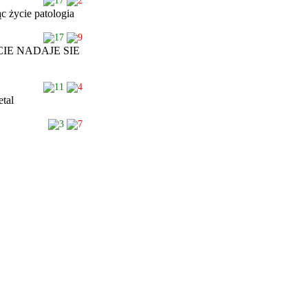
17
2
ąc życie patologia
17
9
IE NADAJE SIE
11
4
etal
3
7