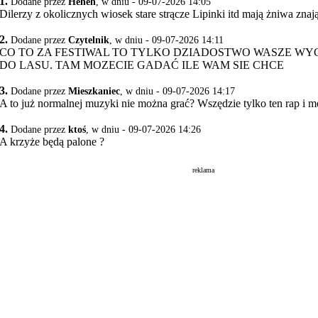
1.
Dodane przez
Heheh
, w dniu - 09-07-2026 14:05
Dilerzy z okolicznych wiosek stare strącze Lipinki itd mają żniwa znaj
2.
Dodane przez
Czytelnik
, w dniu - 09-07-2026 14:11
CO TO ZA FESTIWAL TO TYLKO DZIADOSTWO WASZE WYC
DO LASU. TAM MOZECIE GADAĆ ILE WAM SIE CHCE
3.
Dodane przez
Mieszkaniec
, w dniu - 09-07-2026 14:17
A to już normalnej muzyki nie można grać? Wszędzie tylko ten rap i m
4.
Dodane przez
ktoś
, w dniu - 09-07-2026 14:26
A krzyże będą palone ?
reklama