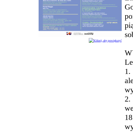
Go
po
pi
so
Kliknij, aby powiększyć
WY
Le
1.
al
wy
2.
we
18
wy