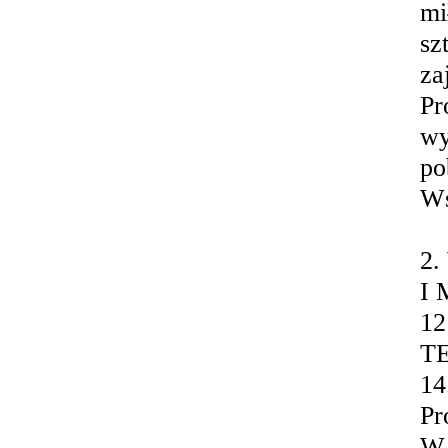
mi
sz
za
Pr
wy
po
Ws
2
I
12
TE
14
Pr
W 