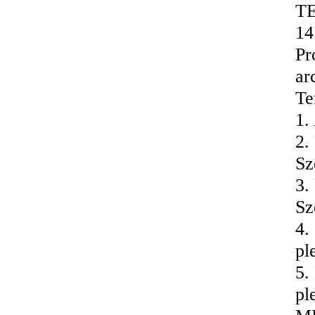
TE
14
Pr
ar
Te
1.
2.
Sz
3.
Sz
4.
pl
5.
pl