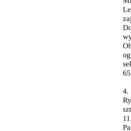
MI
Le
za
Do
wy
Ob
og
se
65
4
Ry
sz
11
Pa