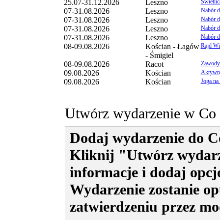
województwa leszczyńskiego.
25.07-31.12.2026
Leszno
Świetli
Redakcja portalu zastrzega sobie mo
07-31.08.2026
Leszno
Nabór d
wydarzeń, które naruszają normy p
07-31.08.2026
Leszno
Nabór d
współżycia społecznego.
07-31.08.2026
Leszno
Nabór d
Imprezy o charakterze kulturalnym
07-31.08.2026
Leszno
Nabór d
Gdzie Kiedy nieodpłatnie.
08-09.08.2026
Kościan - Łagów
Rajd Wi
Wydarzenia zawierające wulgaryzm
- Śmigiel
Wydarzenia promujące własne np. st
08-09.08.2026
Racot
Zawody
Redakcja zastrzega sobie prawo do 
09.08.2026
Kościan
Aktywny
Gdzie, Kiedy
bez podania przyczyn
09.08.2026
Kościan
Joga na
Kontakt dla organizatorów ubiegają
publikację w dziale
Nie przegap
: Ł
l.witkowski@elka.pl
Utwórz wydarzenie w Co 
Dodaj wydarzenie do Co
Kliknij "Utwórz wydar
informacje i dodaj opcj
Wydarzenie zostanie op
zatwierdzeniu przez mo