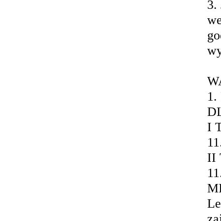
3.
we
go
wy
W
1
DL
I 
11
II
11
MI
Le
za