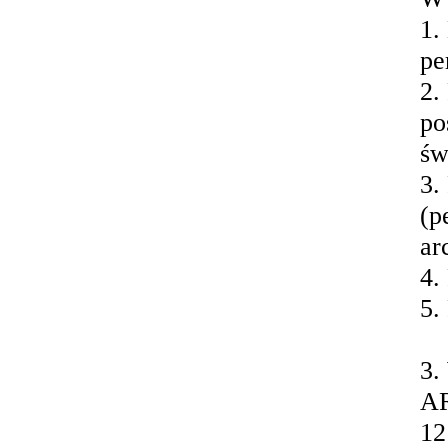
1.
pe
2.
po
św
3.
(p
ar
4.
5.
3
A
12