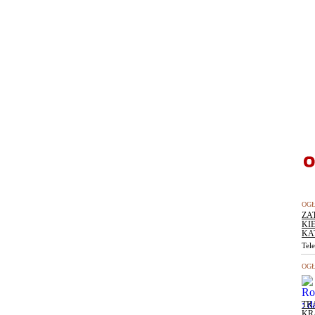
OGŁ
ZA
KI
KA
Tel
OGŁ
TR
KR