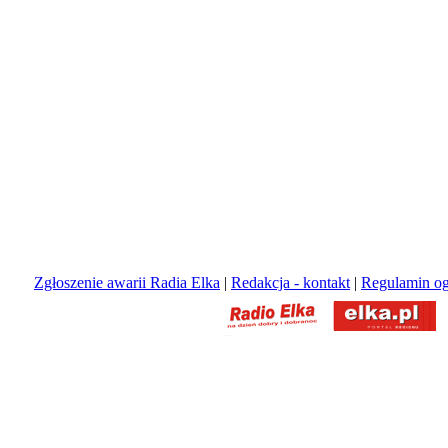
Zgłoszenie awarii Radia Elka
|
Redakcja - kontakt
|
Regulamin og