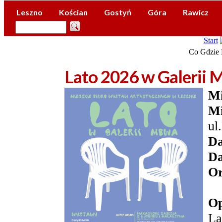
Leszno
Kościan
Gostyń
Góra
Rawicz
Start
Co Gdzie 
Lato 2026 w Galerii
Mi
Mi
ul
Da
Da
Or
Op
La