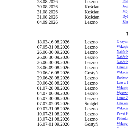
28.08.2026
Leszno
Roz
30.08.2026
Kościan
Jog
31.08.2026
Kościan
Mój 
31.08.2026
Kościan
Dyż
04.09.2026
Leszno
Zdo
T
18.03-16.08.2026
Leszno
O czym 
07.05-31.08.2026
Leszno
Wakacje
26.06-30.09.2026
Leszno
Nabór N
26.06-30.09.2026
Leszno
Nabór N
26.06-30.09.2026
Leszno
Nabór Na
28.06-09.08.2026
Leszno
Letnie 
29.06-16.08.2026
Gostyń
Wakacje
29.06-28.08.2026
Leszno
Rakieto
30.06-28.08.2026
Leszno
Lato w
01.07-28.08.2026
Leszno
Wakacje
04.07-06.09.2026
Leszno
Wystawa
05.07-30.08.2026
Leszno
Letnia 
07.07-05.09.2026
Śmigiel
Lato wr
09.07-31.08.2026
Leszno
Wakacje
10.07-21.08.2026
Leszno
Paweł F
13.07-21.08.2026
Leszno
Półkolo
Wydarzenia dodawane przez u
16.07-01.09.2026
Gostyń
Wakacyj