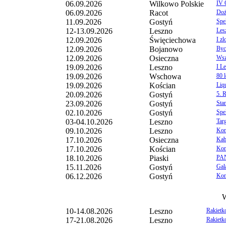
06.09.2026
Wilkowo Polskie
IV 
06.09.2026
Racot
Doż
11.09.2026
Gostyń
Spe
12-13.09.2026
Leszno
Les
12.09.2026
Święciechowa
I zl
12.09.2026
Bojanowo
Byc
12.09.2026
Osieczna
Wsz
19.09.2026
Leszno
I L
19.09.2026
Wschowa
80 
19.09.2026
Kościan
Liq
20.09.2026
Gostyń
5. 
23.09.2026
Gostyń
Sta
02.10.2026
Gostyń
Spek
03-04.10.2026
Leszno
Tar
09.10.2026
Leszno
Kon
17.10.2026
Osieczna
Kab
17.10.2026
Kościan
Kon
18.10.2026
Piaski
PAN
15.11.2026
Gostyń
Gal
06.12.2026
Gostyń
Kon
W
10-14.08.2026
Leszno
Rakietk
17-21.08.2026
Leszno
Rakietk