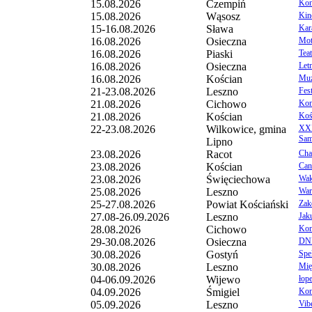
15.08.2026
Czempiń
Kon
15.08.2026
Wąsosz
Kin
15-16.08.2026
Sława
Kar
16.08.2026
Osieczna
Mot
16.08.2026
Piaski
Tea
16.08.2026
Osieczna
Let
16.08.2026
Kościan
Muz
21-23.08.2026
Leszno
Fes
21.08.2026
Cichowo
Konc
21.08.2026
Kościan
Koś
22-23.08.2026
Wilkowice, gmina
XXI
Sam
Lipno
23.08.2026
Racot
Cha
23.08.2026
Kościan
Cant
23.08.2026
Święciechowa
Wak
25.08.2026
Leszno
War
25-27.08.2026
Powiat Kościański
Zak
27.08-26.09.2026
Leszno
Jak
28.08.2026
Cichowo
Kon
29-30.08.2026
Osieczna
DNI
30.08.2026
Gostyń
Spek
30.08.2026
Leszno
Mię
04-06.09.2026
Wijewo
łop
04.09.2026
Śmigiel
Kon
05.09.2026
Leszno
Vibe