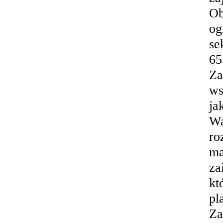
Ob
og
se
65
Za
ws
ja
Wa
ro
ma
za
kt
pl
Za