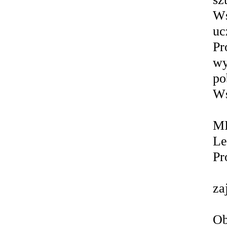
Ws
uc
Pr
wy
po
Ws
MI
Le
Pr
za
Ob