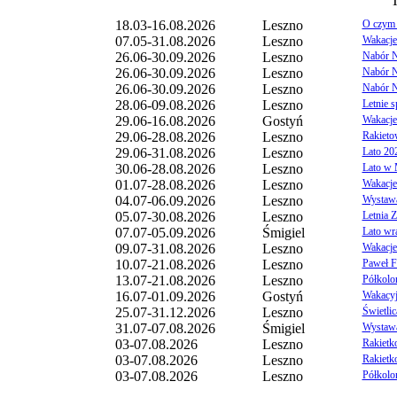
T
18.03-16.08.2026
Leszno
O czym 
07.05-31.08.2026
Leszno
Wakacje
26.06-30.09.2026
Leszno
Nabór Na
26.06-30.09.2026
Leszno
Nabór N
26.06-30.09.2026
Leszno
Nabór N
28.06-09.08.2026
Leszno
Letnie 
29.06-16.08.2026
Gostyń
Wakacje
29.06-28.08.2026
Leszno
Rakieto
29.06-31.08.2026
Leszno
Lato 20
30.06-28.08.2026
Leszno
Lato w
01.07-28.08.2026
Leszno
Wakacje
04.07-06.09.2026
Leszno
Wystawa
Wydarzenia dodawane przez u
05.07-30.08.2026
Leszno
Letnia 
województwa leszczyńskiego.
07.07-05.09.2026
Śmigiel
Lato wr
Redakcja portalu zastrzega sobie mo
09.07-31.08.2026
Leszno
Wakacje
wydarzeń, które naruszają normy p
10.07-21.08.2026
Leszno
Paweł F
współżycia społecznego.
13.07-21.08.2026
Leszno
Półkolo
Imprezy o charakterze kulturalnym
16.07-01.09.2026
Gostyń
Wakacyj
Gdzie Kiedy nieodpłatnie.
25.07-31.12.2026
Leszno
Świetli
Wydarzenia zawierające wulgaryzm
31.07-07.08.2026
Śmigiel
Wystawa 
Wydarzenia promujące własne np. st
03-07.08.2026
Leszno
Rakietk
Redakcja zastrzega sobie prawo do 
03-07.08.2026
Leszno
Rakietko
Gdzie, Kiedy
bez podania przyczyn
03-07.08.2026
Leszno
Półkolo
Kontakt dla organizatorów ubiegają