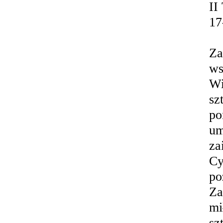
II
17
Za
ws
Wi
sz
po
um
za
Cy
po
Za
mi
sz