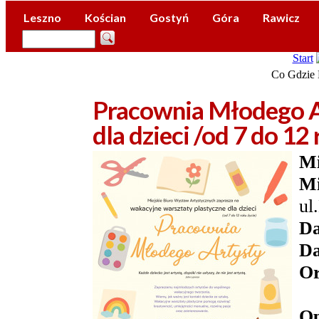
Leszno
Kościan
Gostyń
Góra
Rawicz
Start
Co Gdzie 
Pracownia Młodego A
dla dzieci /od 7 do 12
Mi
Mi
ul
Da
Da
Or
Op