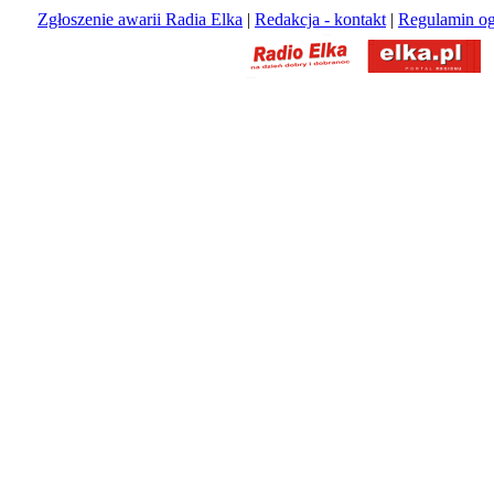
Zgłoszenie awarii Radia Elka
|
Redakcja - kontakt
|
Regulamin og