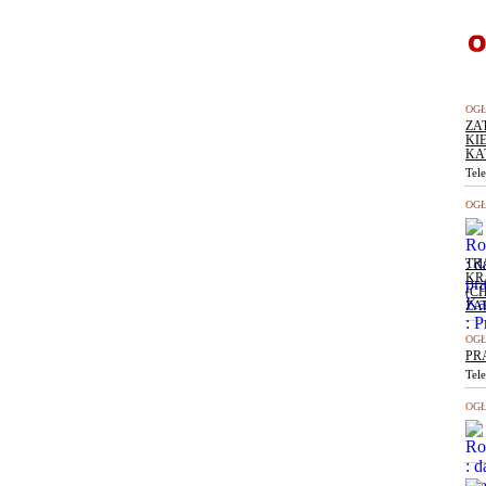
OGŁ
ZA
KI
KA
Tel
OGŁ
TR
KR
(C
ZA
OGŁ
PR
Tel
OGŁ