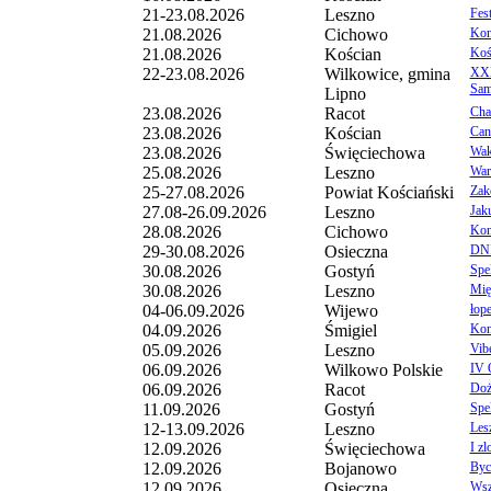
21-23.08.2026
Leszno
Fes
21.08.2026
Cichowo
Konc
21.08.2026
Kościan
Koś
22-23.08.2026
Wilkowice, gmina
XXI
Sam
Lipno
23.08.2026
Racot
Cha
23.08.2026
Kościan
Cant
23.08.2026
Święciechowa
Wak
25.08.2026
Leszno
War
25-27.08.2026
Powiat Kościański
Zak
27.08-26.09.2026
Leszno
Jak
28.08.2026
Cichowo
Kon
29-30.08.2026
Osieczna
DNI
30.08.2026
Gostyń
Spek
30.08.2026
Leszno
Mię
04-06.09.2026
Wijewo
łop
04.09.2026
Śmigiel
Kon
05.09.2026
Leszno
Vibe
06.09.2026
Wilkowo Polskie
IV 
06.09.2026
Racot
Doż
11.09.2026
Gostyń
Spe
12-13.09.2026
Leszno
Les
12.09.2026
Święciechowa
I zl
12.09.2026
Bojanowo
Byc
12.09.2026
Osieczna
Wsz