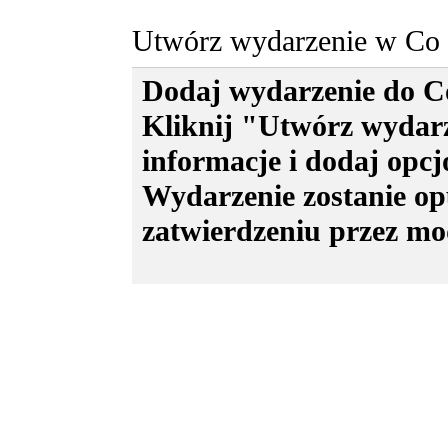
publikację w dziale
Nie przegap
: Ł
l.witkowski@elka.pl
Utwórz wydarzenie w Co 
Dodaj wydarzenie do Co
Kliknij "Utwórz wydar
informacje i dodaj opcj
Wydarzenie zostanie op
zatwierdzeniu przez mo