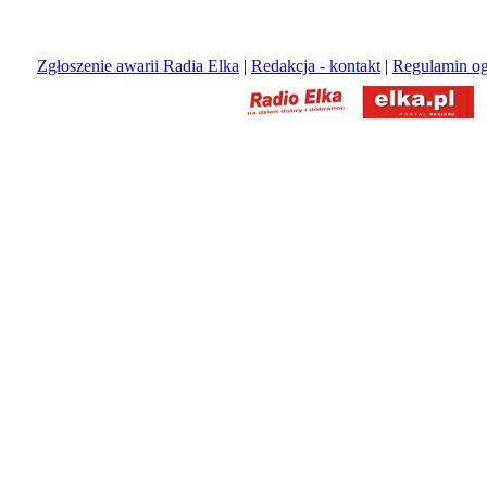
Zgłoszenie awarii Radia Elka
|
Redakcja - kontakt
|
Regulamin og