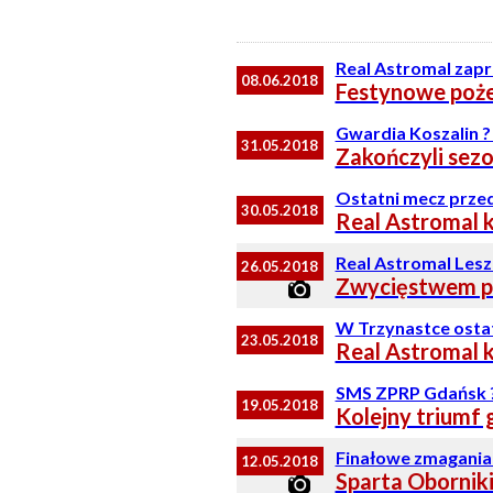
Real Astromal zap
08.06.2018
Festynowe poże
Gwardia Koszalin ?
31.05.2018
Zakończyli sez
Ostatni mecz prze
30.05.2018
Real Astromal k
Real Astromal Leszn
26.05.2018
Zwycięstwem po
W Trzynastce osta
23.05.2018
Real Astromal k
SMS ZPRP Gdańsk ?
19.05.2018
Kolejny triumf
Finałowe zmagania 
12.05.2018
Sparta Obornik