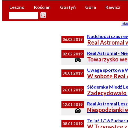
Leszno
Kościan
Gostyń
Góra
Rawicz
Star
Nadchodzi czas re
06.02.2019
Real Astromal 
Real Astromal - Ni
02.02.2019
Towarzysko we
Uwaga sportowe W
30.01.2019
W sobotę Real 
Siódemka Miedź Leg
26.01.2019
Zadecydowało p
Real Astromal Lesz
12.01.2019
Niespodzianki w
To już 1/16 Pucharu
08.01.2019
W Trzynastce z