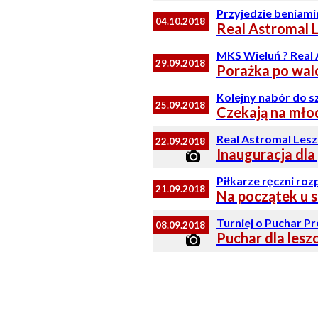
Przyjedzie beniami
04.10.2018
Real Astromal 
MKS Wieluń ? Real 
29.09.2018
Porażka po wal
Kolejny nabór do s
25.09.2018
Czekają na mło
Real Astromal Lesz
22.09.2018
Inauguracja dl
Piłkarze ręczni ro
21.09.2018
Na początek u s
Turniej o Puchar P
08.09.2018
Puchar dla lesz