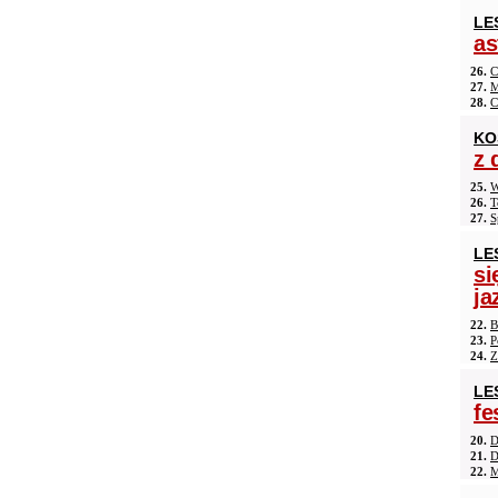
LE
as
26.
C
27.
M
28.
C
KO
z 
25.
W
26.
T
27.
S
LE
si
ja
22.
B
23.
P
24.
Z
LE
fe
20.
D
21.
D
22.
M