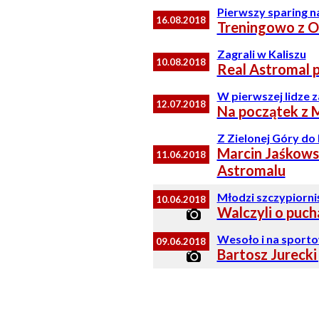
Pierwszy sparing n
16.08.2018
Treningowo z O
Zagrali w Kaliszu
10.08.2018
Real Astromal 
W pierwszej lidze 
12.07.2018
Na początek z M
Z Zielonej Góry do
Marcin Jaśkow
11.06.2018
Astromalu
Młodzi szczypiorni
10.06.2018
Walczyli o puch
Wesoło i na sport
09.06.2018
Bartosz Jurecki