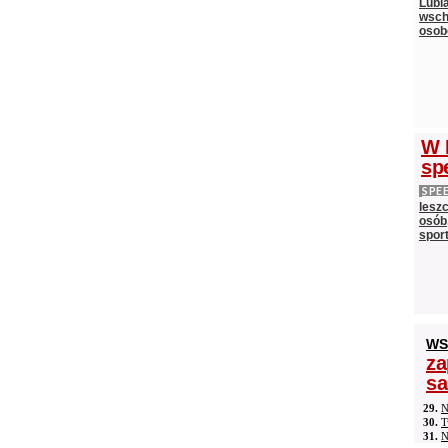
Lubi
wsch
oso
W 
sp
SPE
lesz
osób,
spor
WS
za
s
29.
N
30.
T
31.
N