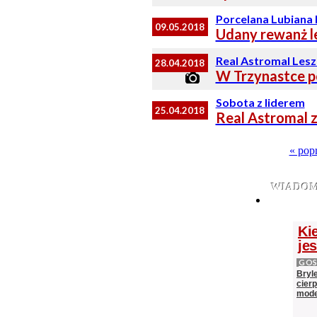
Porcelana Lubiana 
09.05.2018
Udany rewanż l
Real Astromal Lesz
28.04.2018
W Trzynastce po
Sobota z liderem
25.04.2018
Real Astromal z
« pop
WIADOM
Ki
je
GOS
Bryl
cier
mod