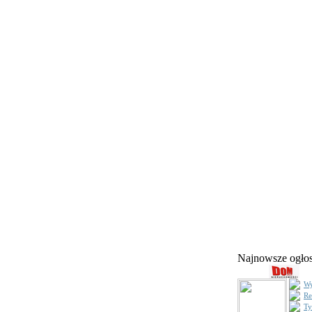
Najnowsze ogł
Wy
Re
Ty