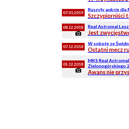
Ruszyły aukcje dla 
07.01.2019
Szczypiorniści 
Real Astromal Lesz
08.12.2018
Jest zwycięstwo
W sobotę ze Świdn
07.12.2018
Ostatni mecz ru
MKS Real Astromal
05.12.2018
Zielonogórskiego 2
Awans nie przy