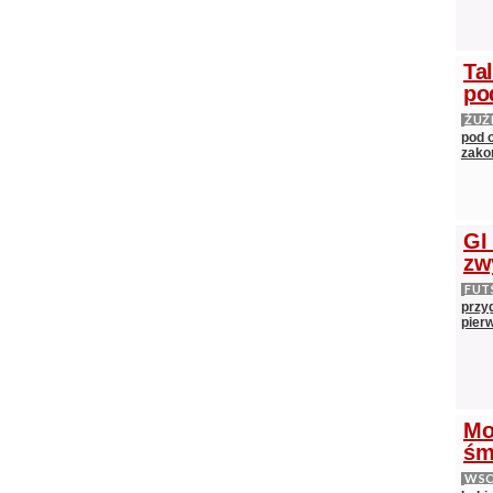
Ta
po
ŻUŻ
pod 
zako
GI
zw
FUT
przy
pier
Mo
śm
WS