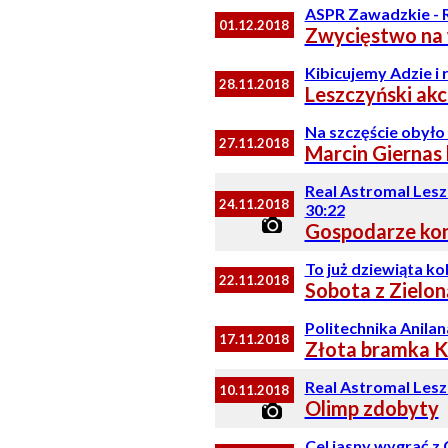
ASPR Zawadzkie - R
01.12.2018
Zwycięstwo na 
Kibicujemy Adzie i 
28.11.2018
Leszczyński ak
Na szczęście obyło 
27.11.2018
Marcin Giernas 
Real Astromal Les
24.11.2018
30:22
Gospodarze kon
To już dziewiąta ko
22.11.2018
Sobota z Zielon
Politechnika Anilan
17.11.2018
Złota bramka K
Real Astromal Les
10.11.2018
Olimp zdobyty
Cel jasny wygrać 