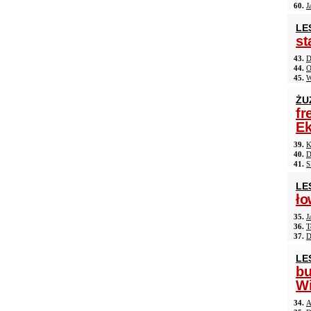
60.
J
LE
st
43.
D
44.
O
45.
W
ŻU
fr
Ek
39.
K
40.
D
41.
S
LE
ło
35.
J
36.
T
37.
D
LE
b
Wi
34.
A