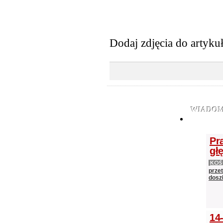
Dodaj zdjęcia do artyku
WIADOM
Pr
gł
KOŚ
prze
doszł
14