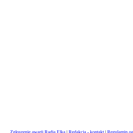
Zgłoszenie awarii Radia Elka
|
Redakcja - kontakt
|
Regulamin og