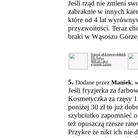
Jeśli rząd nie zmieni s
zabraknie w innych kar
które od 4 lat wyrówny
przyzwoitości. Teraz ch
braki w Wąsoszu Górze, 
Garaż ul.Leszczyńskich
33, Les...
400 zł / m-c
wynajem, Leszno
5.
Dodane przez
Maniek
, 
Jeśli fryzjerka za farb
Kosmetyczka za rzęsy 15
poniżej 30 zł to już dob
szybciutko zapomnieć o
też opuszczą rzesze rat
Przykre że nikt ich nie 