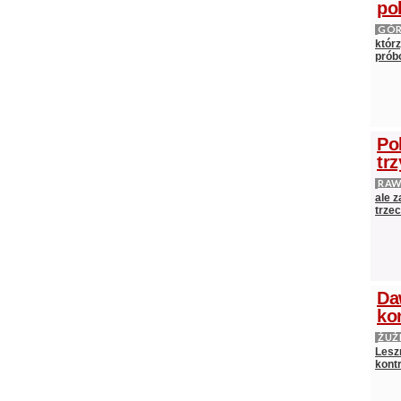
po
GÓ
którz
próbo
Po
tr
RAW
ale 
trze
Da
ko
ŻUŻ
Lesz
kontr