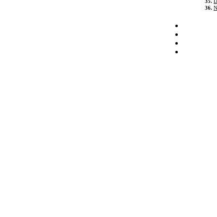
35.
D
36.
N