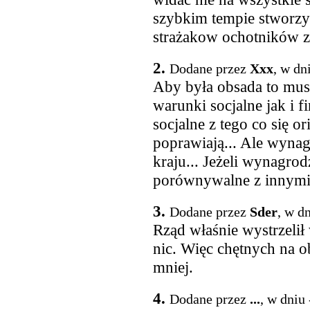
szybkim tempie stworzy
strażakow ochotników 
2.
Dodane przez
Xxx
, w dn
Aby była obsada to mus
warunki socjalne jak i f
socjalne z tego co się ori
poprawiają... Ale wyna
kraju... Jeżeli wynagro
porównywalne z innymi m
3.
Dodane przez
Sder
, w d
Rząd właśnie wystrzeli
nic. Więc chętnych na o
mniej.
4.
Dodane przez
...
, w dniu