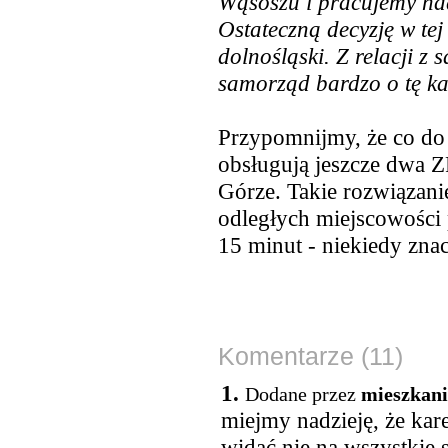
Wąsoszu i pracujemy na
Ostateczną decyzję w te
dolnośląski. Z relacji 
samorząd bardzo o tę ka
Przypomnijmy, że co do
obsługują jeszcze dwa ZR
Górze. Takie rozwiązani
odległych miejscowości
15 minut - niekiedy zna
Komentarze (11)
1.
Dodane przez
mieszkani
miejmy nadzieję, że kare
widać nie na wszystkie