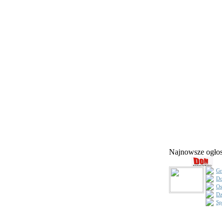
Najnowsze ogł
Gr
Do
Os
Dz
Sp