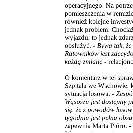
operacyjnego. Na potrz
pomieszczenia w remizi
również kolejne inwesty
jednak problem. Chocia
wyjazdu, to jednak zdarz
obsłużyć. -
Bywa tak, że
Ratowników jest zdecydo
każdą zmianę
- relacjo
O komentarz w tej spra
Szpitala we Wschowie, k
sytuacja losowa. -
Zespó
Wąsoszu jest dostępny pr
się, że z powodów losow
tygodniu jest pełna obsa
zapewnia Marta Pióro. -