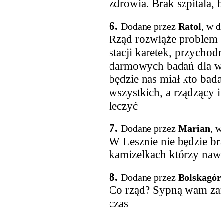
zdrowia. Brak szpitala, b
6.
Dodane przez
Ratol
, w 
Rząd rozwiąże problem p
stacji karetek, przychod
darmowych badań dla wsz
będzie nas miał kto bada
wszystkich, a rządzący i 
leczyć
7.
Dodane przez
Marian
, 
W Lesznie nie będzie b
kamizelkach którzy nawe
8.
Dodane przez
Bolskagó
Co rząd? Sypną wam zara
czas