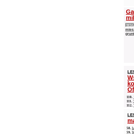
Ga
mi
WS
mies
grun
LE
Ws
ko
Of
110.
111.
112.
LE
ma
58.
I
59.
W