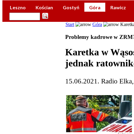
Leszno
Kościan
Gostyń
Góra
Rawicz
Start
Góra
Karetka
Problemy kadrowe w ZRM
Karetka w Wąsos
jednak ratownik
15.06.2021. Radio Elka,