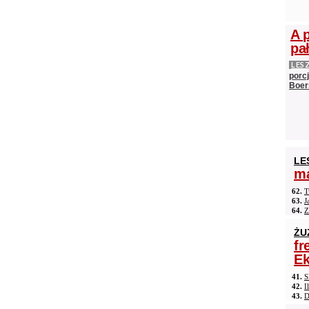
A 
pa
LES
porc
Boer
LE
ma
62.
T
63.
J
64.
Z
ŻU
fr
Ek
41.
S
42.
I
43.
D