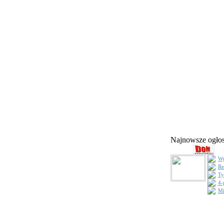
Najnowsze ogł
Wy
Re
Ty
4-
Mi