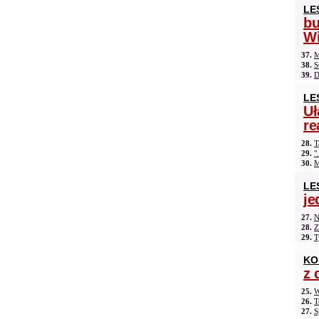
LE
b
Wi
37.
M
38.
S
39.
D
LE
Uł
re
28.
T
29.
"
30.
M
LE
je
27.
N
28.
Z
29.
T
KO
z 
25.
W
26.
T
27.
S