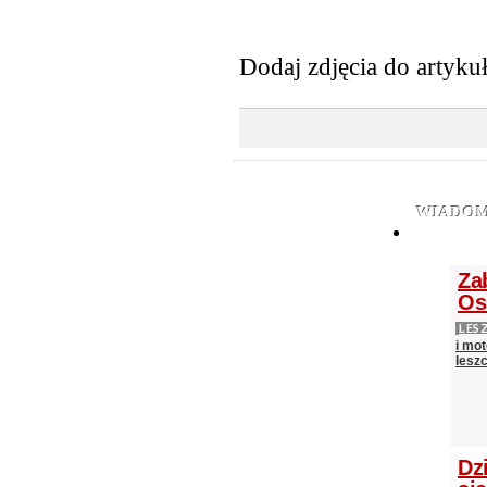
Dodaj zdjęcia do artyku
WIADOM
Za
Os
LES
i mot
lesz
Dz