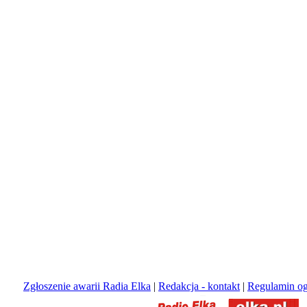
Zgłoszenie awarii Radia Elka
|
Redakcja - kontakt
|
Regulamin og