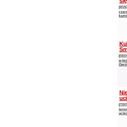
si
LES
czarn
kami
Ku
Sm
GOS
w lis
Opró
Nie
uci
WOL
teren
ucie