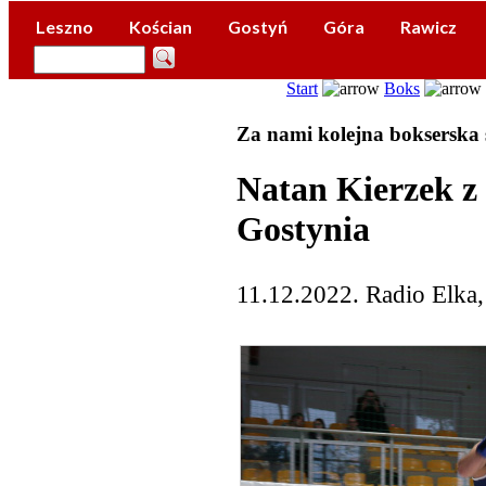
Leszno
Kościan
Gostyń
Góra
Rawicz
Start
Boks
Za nami kolejna bokserska 
Natan Kierzek z
Gostynia
11.12.2022. Radio Elka