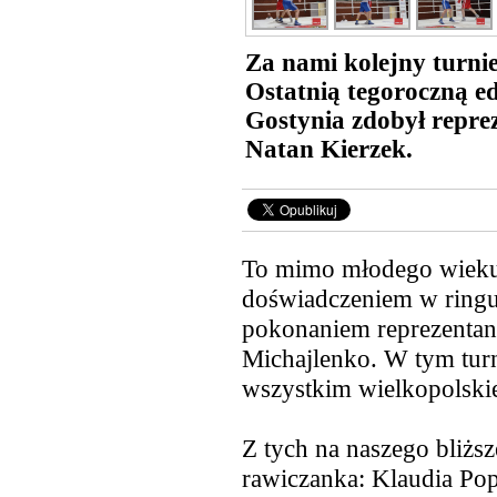
Za nami kolejny turnie
Ostatnią tegoroczną e
Gostynia zdobył repre
Natan Kierzek.
To mimo młodego wieku
doświadczeniem w ringu 
pokonaniem reprezentan
Michajlenko.
W tym turn
wszystkim wielkopolskie
Z tych na naszego bliżs
rawiczanka: Klaudia Po