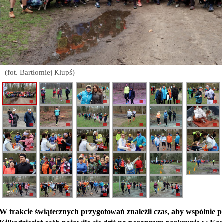
(fot. Bartłomiej Klupś)
W trakcie świątecznych przygotowań znaleźli czas, aby wspólnie p