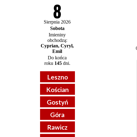
8
Sierpnia 2026
Sobota
Imieniny
obchodzą:
Cyprian, Cyryl,
Emil
Do końca
roku
145
dni.
Leszno
Kościan
Gostyń
Góra
Rawicz