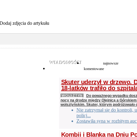
Dodaj zdjęcia do artykułu
WIADOMOŚCI
najnowsze
komentowane
Skuter uderzył w drzewo.
18-latków trafiło do szpital
WOLSZTYN
Do poważnego wypadku doszł
nocy na drodze między Olejnicą a Górskiem
wolsztyńskim. Skuter, którym podróżowało
Nie zatrzymał się do kontroli, u
policj...
Zostawiła syna w rozbitym auc
Kombii i Blanka na Dniu P