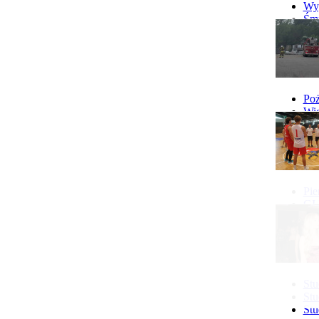
Wyp
Śmi
Gó
Wy
Poż
Wie
Poż
Pie
GI 
Ne
Pon
Stu
Stu
Stu