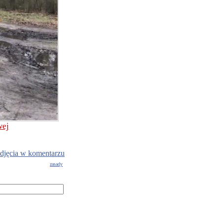
wej
djęcia w komentarzu
zasady
g