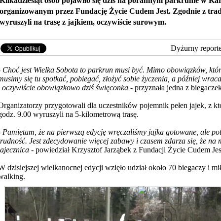
Kilkadziesiąt osób pojawiło się dziś na porannym parkrunie w Ka
organizowanym przez Fundację Życie Cudem Jest. Zgodnie z trady
wyruszyli na trasę z jajkiem, oczywiście surowym.
Dyżurny report
-
Choć jest Wielka Sobota to parkrun musi być. Mimo obowiązków, któr
musimy się tu spotkać, pobiegać, złożyć sobie życzenia, a później wra
i oczywiście obowiązkowo dziś święconka -
przyznała jedna z biegaczek
Organizatorzy przygotowali dla uczestników pojemnik pełen jajek, z kt
godz. 9.00 wyruszyli na 5-kilometrową trasę.
- Pamiętam, że na pierwszą edycję wręczaliśmy jajka gotowane, ale po
trudność. Jest zdecydowanie więcej zabawy i czasem zdarza się, że na m
jajecznica
- powiedział Krzysztof Jarząbek z Fundacji Życie Cudem Jes
W dzisiejszej wielkanocnej edycji wzięło udział około 70 biegaczy i m
walking.