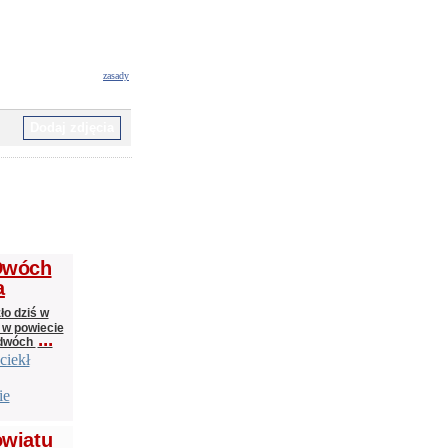
zasady
 Dwóch
a
o dziś w
 w powiecie
...
 dwóch
ciekł
ie
owiatu