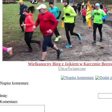
Wielkanocny Bieg z Jajkiem w Karczmie Boro
Ulica/Świąteczne
Napisz komentarz
Dodaj z
Napisz komentarz
Imię:
Komentarz:
Polityka prywatności
Warunki korzystania z usłu