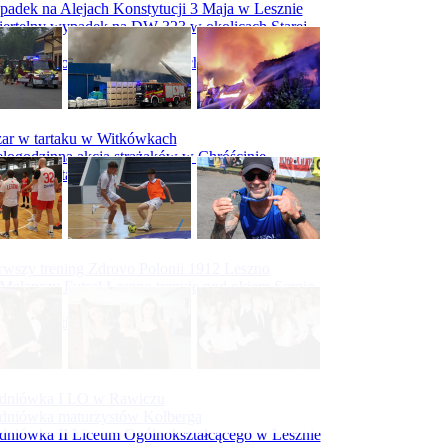
adek na Alejach Konstytucji 3 Maja w Lesznie
ertelny wypadek na DW 323 w okolicach Starej
ry
padek na obwodnicy Święciechowy
ar w tartaku w Witkówkach
logodzinna akcja strażaków w Chróścinie
ar hali tartaku w Racocie
rwszy trening Zdrovo Polonii 1912 Leszno
Malepszy Futsal Leszno trenuje pod okiem Sergio
vesa
iecka 10-tka
dniówka I LO w Rawiczu
dniówka maturzystów Kolberga
dniówka II Liceum Ogólnokształcącego w Lesznie