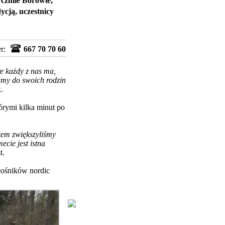
rczmie Borowie,
cją, uczestnicy
er:
667 70 70 60
e każdy z nas ma,
camy
do swoich rodzin
.
órymi kilka minut po
tem zwiększyliśmy
ecie jest istna
t.
iłośników nordic