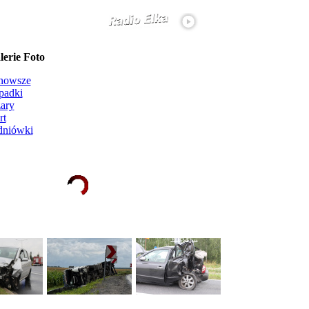
erie Foto
nowsze
padki
ary
rt
dniówki
Ładowanie galerii zdjęć...
więcej...