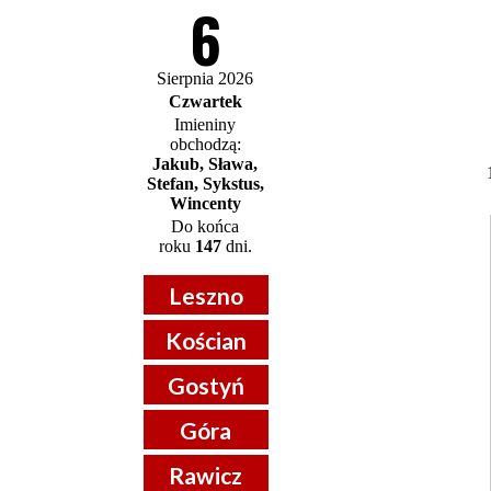
6
Sierpnia 2026
Czwartek
Imieniny
obchodzą:
Jakub, Sława,
Stefan, Sykstus,
Wincenty
Do końca
roku
147
dni.
Leszno
Kościan
Gostyń
Góra
Rawicz