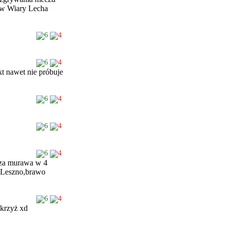
ów Wiary Lecha
6
4
6
4
kt nawet nie próbuje
6
4
6
4
6
4
rsza murawa w 4
t Leszno,brawo
6
4
 krzyż xd