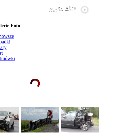
erie Foto
nowsze
padki
ary
rt
dniówki
Ładowanie galerii zdjęć...
więcej...