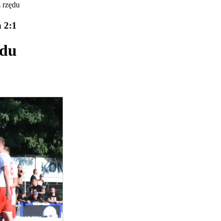
z rzędu
 2:1
ędu