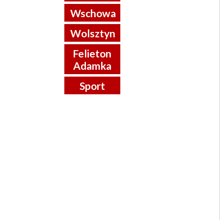
Wschowa
Wolsztyn
Felieton
Adamka
Sport