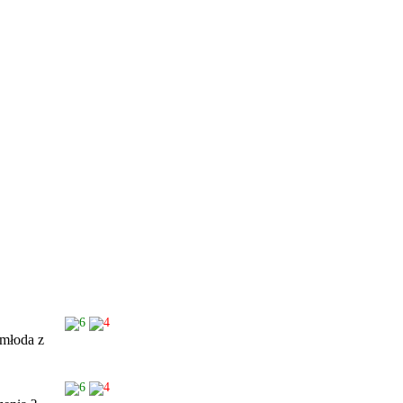
6
4
 młoda z
6
4