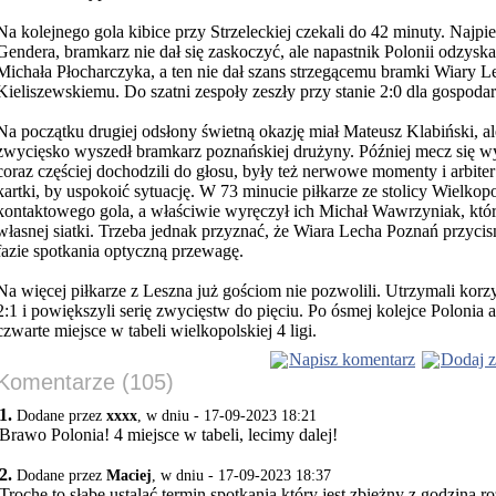
Na kolejnego gola kibice przy Strzeleckiej czekali do 42 minuty. Najpie
Gendera, bramkarz nie dał się zaskoczyć, ale napastnik Polonii odzyska
Michała Płocharczyka, a ten nie dał szans strzegącemu bramki Wiary 
Kieliszewskiemu. Do szatni zespoły zeszły przy stanie 2:0 dla gospodar
Na początku drugiej odsłony świetną okazję miał Mateusz Klabiński, a
zwycięsko wyszedł bramkarz poznańskiej drużyny. Później mecz się w
coraz częściej dochodzili do głosu, były też nerwowe momenty i arbiter 
kartki, by uspokoić sytuację. W 73 minucie piłkarze ze stolicy Wielkopo
kontaktowego gola, a właściwie wyręczył ich Michał Wawrzyniak, któr
własnej siatki. Trzeba jednak przyznać, że Wiara Lecha Poznań przycisn
fazie spotkania optyczną przewagę.
Na więcej piłkarze z Leszna już gościom nie pozwolili. Utrzymali korz
2:1 i powiększyli serię zwycięstw do pięciu. Po ósmej kolejce Polonia
czwarte miejsce w tabeli wielkopolskiej 4 ligi.
Napisz komentarz
Dodaj z
Komentarze (105)
1.
Dodane przez
xxxx
, w dniu - 17-09-2023 18:21
Brawo Polonia! 4 miejsce w tabeli, lecimy dalej!
2.
Dodane przez
Maciej
, w dniu - 17-09-2023 18:37
Trochę to słabe ustalać termin spotkania który jest zbieżny z godziną