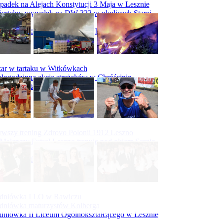
adek na Alejach Konstytucji 3 Maja w Lesznie
ertelny wypadek na DW 323 w okolicach Starej
ry
padek na obwodnicy Święciechowy
ar w tartaku w Witkówkach
logodzinna akcja strażaków w Chróścinie
ar hali tartaku w Racocie
rwszy trening Zdrovo Polonii 1912 Leszno
Malepszy Futsal Leszno trenuje pod okiem Sergio
vesa
iecka 10-tka
dniówka I LO w Rawiczu
dniówka maturzystów Kolberga
dniówka II Liceum Ogólnokształcącego w Lesznie