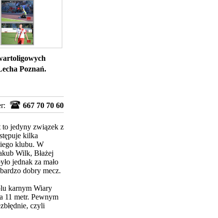
zwartoligowych
 Lecha Poznań.
er:
667 70 70 60
 to jedyny związek z
tępuje kilka
kiego klubu. W
akub Wilk, Błażej
yło jednak za mało
y bardzo dobry mecz.
olu karnym Wiary
na 11 metr. Pewnym
zbłędnie, czyli