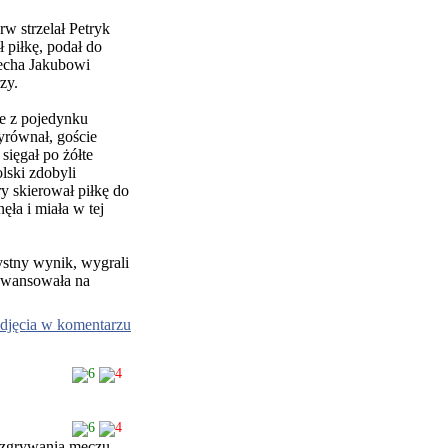
rw strzelał Petryk
ł piłkę, podał do
Lecha Jakubowi
zy.
le z pojedynku
yrównał, goście
sięgał po żółte
lski zdobyli
y skierował piłkę do
ęła i miała w tej
ystny wynik, wygrali
 awansowała na
djęcia w komentarzu
6
4
6
4
 rozgrywania meczu