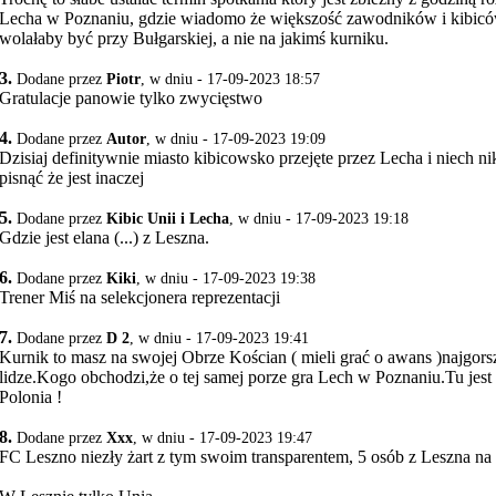
Lecha w Poznaniu, gdzie wiadomo że większość zawodników i kibic
wolałaby być przy Bułgarskiej, a nie na jakimś kurniku.
3.
Dodane przez
Piotr
, w dniu - 17-09-2023 18:57
Gratulacje panowie tylko zwycięstwo
4.
Dodane przez
Autor
, w dniu - 17-09-2023 19:09
Dzisiaj definitywnie miasto kibicowsko przejęte przez Lecha i niech ni
pisnąć że jest inaczej
5.
Dodane przez
Kibic Unii i Lecha
, w dniu - 17-09-2023 19:18
Gdzie jest elana (...) z Leszna.
6.
Dodane przez
Kiki
, w dniu - 17-09-2023 19:38
Trener Miś na selekcjonera reprezentacji
7.
Dodane przez
D 2
, w dniu - 17-09-2023 19:41
Kurnik to masz na swojej Obrze Kościan ( mieli grać o awans )najgo
lidze.Kogo obchodzi,że o tej samej porze gra Lech w Poznaniu.Tu jes
Polonia !
8.
Dodane przez
Xxx
, w dniu - 17-09-2023 19:47
FC Leszno niezły żart z tym swoim transparentem, 5 osób z Leszna na