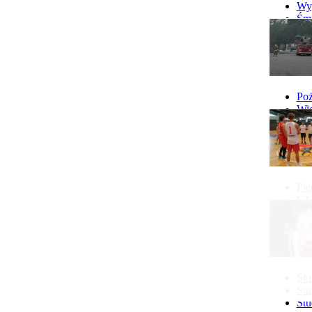
więcej...
Wyp
Śmi
Gó
Wy
Poż
Wie
Poż
Pie
GI 
Ne
Pon
Stu
Stu
Stu