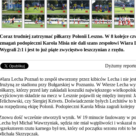
Coraz trudniej zatrzymać piłkarzy Polonii Leszno. W 8 kolejce c
zmagań podopieczni Karola Misia nie dali szans zespołowi Wiara
Wygrali 2:1 i jest to już piąte zwycięstwo leszczynian z rzędu.
Dyżurny report
Wiara Lecha Poznań to zespół stworzony przez kibiców Lecha i nie jest
drużyną ze stadionu przy Bułgarskiej w Poznaniu. W Wierze Lecha wys
piłkarzy, którzy przed laty zakładali koszulki największego wielkopols
wyjściowym składzie na mecz w Lesznie pojawili się między innymi: J
Telichowski, czy Siergiej Krivets. Doświadczenie
byłych Lechitów to b
na rozpędzoną ekipę Polonii. Podopieczni Karola Misia zagrali kolejn
Znowu dość wcześnie otworzyli wynik. W 19 minucie faulowany w p
Lecha był Michał Wawrzyniak, sędzia nie miał wątpliwości i wskazał 
egzekutorem rzutu karnego był ten, który od początku sezonu robi to be
Michała Skrzypczak.