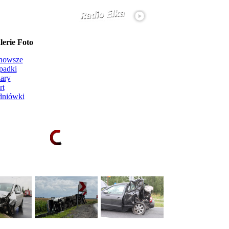
erie Foto
nowsze
padki
ary
rt
dniówki
Ładowanie galerii zdjęć...
więcej...