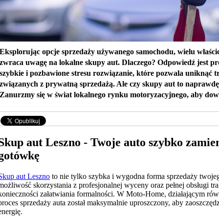
Eksplorując opcje sprzedaży używanego samochodu, wielu właścici
zwraca uwagę na lokalne skupy aut. Dlaczego? Odpowiedź jest pr
szybkie i pozbawione stresu rozwiązanie, które pozwala uniknąć t
związanych z prywatną sprzedażą. Ale czy skupy aut to naprawdę
Zanurzmy się w świat lokalnego rynku motoryzacyjnego, aby dowie
Skup aut Leszno - Twoje auto szybko zamien
gotówkę
Skup aut Leszno
to nie tylko szybka i wygodna forma sprzedaży twojeg
możliwość skorzystania z profesjonalnej wyceny oraz pełnej obsługi tra
konieczności załatwiania formalności. W Moto-Home, działającym rów
proces sprzedaży auta został maksymalnie uproszczony, aby zaoszczędz
energię.