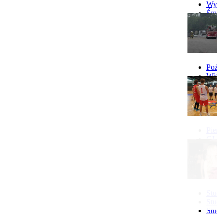
Wyp
Śmi
Gó
Wy
Poż
Wie
Poż
Pie
GI 
Ne
Pon
Stu
Stu
Stu