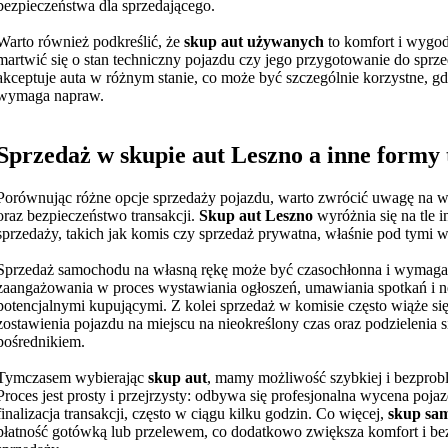
bezpieczeństwa dla sprzedającego.
Warto również podkreślić, że
skup aut używanych
to komfort i wygo
martwić się o stan techniczny pojazdu czy jego przygotowanie do sprz
akceptuje auta w różnym stanie, co może być szczególnie korzystne, g
wymaga napraw.
Sprzedaż w skupie aut Leszno a inne formy 
Porównując różne opcje sprzedaży pojazdu, warto zwrócić uwagę na 
oraz bezpieczeństwo transakcji.
Skup aut Leszno
wyróżnia się na tle 
sprzedaży, takich jak komis czy sprzedaż prywatna, właśnie pod tymi 
Sprzedaż samochodu na własną rękę może być czasochłonna i wymaga
zaangażowania w proces wystawiania ogłoszeń, umawiania spotkań i ne
potencjalnymi kupującymi. Z kolei sprzedaż w komisie często wiąże si
zostawienia pojazdu na miejscu na nieokreślony czas oraz podzielenia s
pośrednikiem.
Tymczasem wybierając
skup aut
, mamy możliwość szybkiej i bezprob
Proces jest prosty i przejrzysty: odbywa się profesjonalna wycena poja
finalizacja transakcji, często w ciągu kilku godzin. Co więcej,
skup sa
płatność gotówką lub przelewem, co dodatkowo zwiększa komfort i be