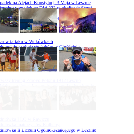
adek na Alejach Konstytucji 3 Maja w Lesznie
ertelny wypadek na DW 323 w okolicach Starej
ry
padek na obwodnicy Święciechowy
ar w tartaku w Witkówkach
logodzinna akcja strażaków w Chróścinie
ar hali tartaku w Racocie
rwszy trening Zdrovo Polonii 1912 Leszno
Malepszy Futsal Leszno trenuje pod okiem Sergio
vesa
iecka 10-tka
dniówka I LO w Rawiczu
dniówka maturzystów Kolberga
dniówka II Liceum Ogólnokształcącego w Lesznie