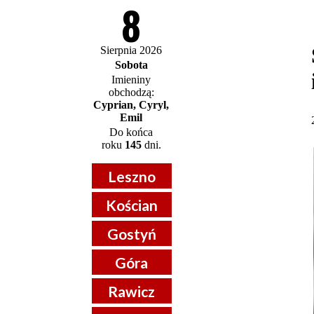
8
Sierpnia 2026
Sobota
Imieniny
obchodzą:
Cyprian, Cyryl,
Emil
Do końca
roku
145
dni.
Leszno
Kościan
Gostyń
Góra
Rawicz