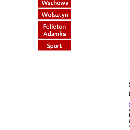
Wschowa
Wolsztyn
Felieton
Adamka
Sport