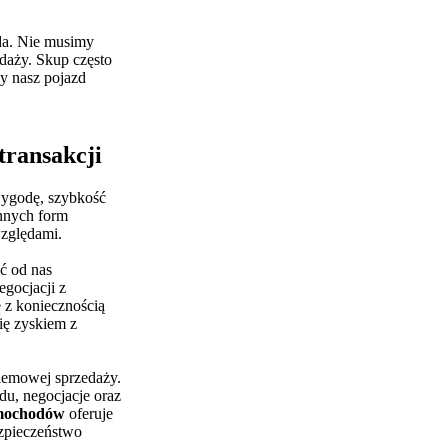
da. Nie musimy
edaży. Skup często
dy nasz pojazd
transakcji
wygodę, szybkość
innych form
względami.
ć od nas
gocjacji z
ę z koniecznością
ię zyskiem z
lemowej sprzedaży.
zdu, negocjacje oraz
mochodów
oferuje
zpieczeństwo