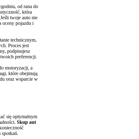
ygodniu, od rana do
styczność, która
eśli twoje auto nie
na oceny pojazdu i
tanie technicznym,
ch. Proces jest
eny, podpisujesz
 twoich preferencji.
o motoryzacji, a
ugi, które obejmują
zdu oraz wsparcie w
zać się optymalnym
malności.
Skup aut
 konieczność
 spotkań.