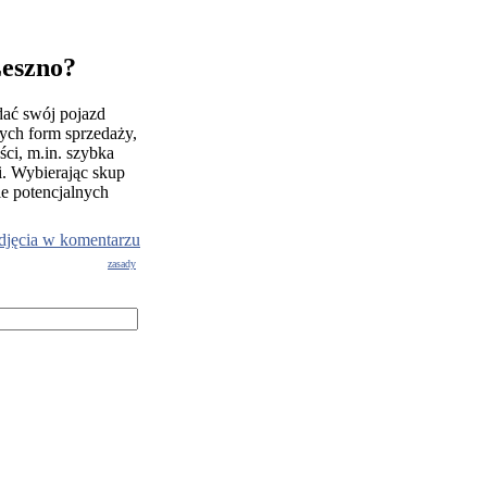
Leszno?
dać swój pojazd
ych form sprzedaży,
ści, m.in. szybka
i. Wybierając skup
ie potencjalnych
djęcia w komentarzu
zasady
g