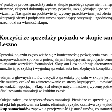
W praktyce proces sprzedaży auta w skupie przebiega sprawnie i transp
pierwsze, eksperci dokonują wyceny pojazdu, uwzględniając jego stan 
wizualny. Następnie na podstawie tej wyceny przedstawiana jest oferta
akceptacji oferty i podpisaniu umow sprzedający otrzymuje uzgodnion
przechodzi na własność skupu.
Korzyści ze sprzedaży pojazdu w skupie s
Leszno
Sprzedaż pojazdu często wiąże się z koniecznością poświęcenia czasu 
przeprowadzanie spotkań z potencjalnymi kupującymi, negocjacje ceno
załatwianie wszelkich formalności. Skup aut Leszno oferuje alternatywę
umożliwiając szybką i wygodną sprzedaż auta bez zbędnych komplikacj
Jednym z głównych atutów decyzji o sprzedaży pojazdu w skupie jest 
Nie musimy czekać na zainteresowanie ze strony kupujących, umawiać 
prowadzić negocjacji.
Skup aut
oferuje natychmiastową wycenę pojaz
sfinalizowania transakcji w krótkim czasie.
Kolejną zaletą jest bezpieczeństwo transakcji. Pieniądze za sprzedany
od ręki lub przelewem na konto, eliminując ryzyko oszustwa czy wyłud
skup samochodów
zapewnia przejrzystość i jasność umów, co stanow