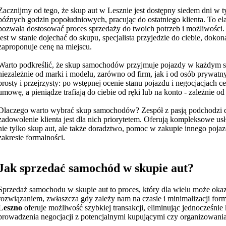
Zacznijmy od tego, że skup aut w Lesznie jest dostępny siedem dni w t
późnych godzin popołudniowych, pracując do ostatniego klienta. To ela
pozwala dostosować proces sprzedaży do twoich potrzeb i możliwości. J
jest w stanie dojechać do skupu, specjalista przyjedzie do ciebie, doko
zaproponuje cenę na miejscu.
Warto podkreślić, że skup samochodów przyjmuje pojazdy w każdym s
niezależnie od marki i modelu, zarówno od firm, jak i od osób prywatny
prosty i przejrzysty: po wstępnej ocenie stanu pojazdu i negocjacjach c
umowę, a pieniądze trafiają do ciebie od ręki lub na konto - zależnie od
Dlaczego warto wybrać skup samochodów? Zespół z pasją podchodzi d
zadowolenie klienta jest dla nich priorytetem. Oferują kompleksowe usł
nie tylko skup aut, ale także doradztwo, pomoc w zakupie innego poja
zakresie formalności.
Jak sprzedać samochód w skupie aut?
Sprzedaż samochodu w skupie aut to proces, który dla wielu może oka
rozwiązaniem, zwłaszcza gdy zależy nam na czasie i minimalizacji for
Leszno
oferuje możliwość szybkiej transakcji, eliminując jednocześnie
prowadzenia negocjacji z potencjalnymi kupującymi czy organizowania