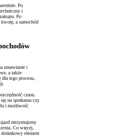
arentnie. Po
techniczny i
 zakupu. Po
ą kwotę, a samochód
amochodów
na umawianie i
we, a także
 dla tego procesu,
i.
oszczędność czasu.
się na spotkania czy
du i możliwość
 pojazd otrzymujemy
zenia. Co więcej,
i dodatkowy element