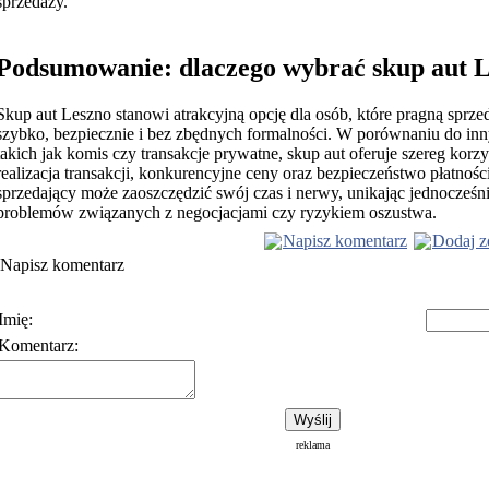
sprzedaży.
Podsumowanie: dlaczego wybrać skup aut 
Skup aut Leszno stanowi atrakcyjną opcję dla osób, które pragną sprze
szybko, bezpiecznie i bez zbędnych formalności. W porównaniu do inn
takich jak komis czy transakcje prywatne, skup aut oferuje szereg korzy
realizacja transakcji, konkurencyjne ceny oraz bezpieczeństwo płatnośc
sprzedający może zaoszczędzić swój czas i nerwy, unikając jednocześn
problemów związanych z negocjacjami czy ryzykiem oszustwa.
Napisz komentarz
Dodaj z
Napisz komentarz
Imię:
Komentarz:
Polityka prywatności
Warunki korzystania z usłu
reklama