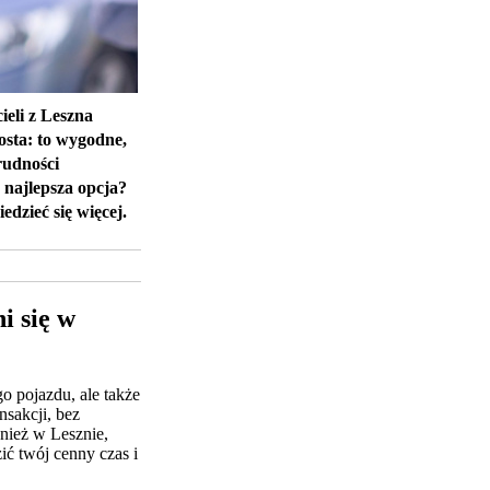
eli z Leszna
osta: to wygodne,
rudności
 najlepsza opcja?
dzieć się więcej.
i się w
o pojazdu, ale także
nsakcji, bez
nież w Lesznie,
ić twój cenny czas i