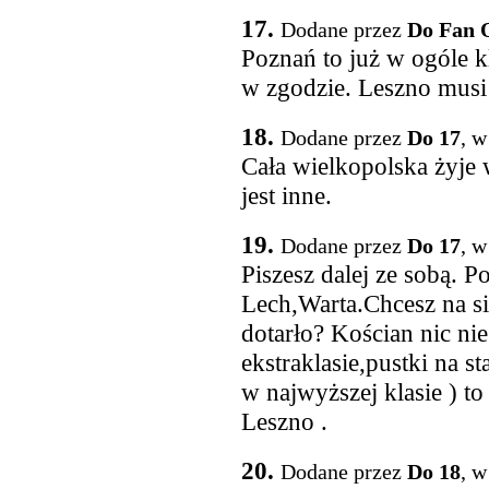
17.
Dodane przez
Do Fan 
Poznań to już w ogóle kl
w zgodzie. Leszno musi 
18.
Dodane przez
Do 17
, w
Cała wielkopolska żyje 
jest inne.
19.
Dodane przez
Do 17
, w
Piszesz dalej ze sobą. 
Lech,Warta.Chcesz na s
dotarło? Kościan nic n
ekstraklasie,pustki na 
w najwyższej klasie ) to
Leszno .
20.
Dodane przez
Do 18
, w