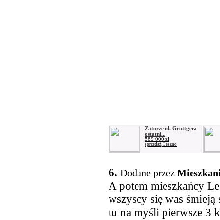
Zatorze ul. Grottgera -
ostatni...
589 000 zł
sprzedaż, Leszno
6.
Dodane przez
Mieszkan
A potem mieszkańcy Lesz
wszyscy się was śmieją 
tu na myśli pierwsze 3 k