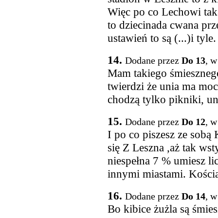
Więc po co Lechowi tak
to dziecinada cwana prz
ustawień to są (...)i tyle.
14.
Dodane przez
Do 13
, w
Mam takiego śmiesznego
twierdzi że unia ma moc
chodzą tylko pikniki, un
15.
Dodane przez
Do 12
, w
I po co piszesz ze sobą
się Z Leszna ,aż tak wst
niespełna 7 % umiesz li
innymi miastami. Kości
16.
Dodane przez
Do 14
, w
Bo kibice żużla są śmies