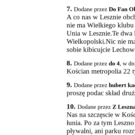
7.
Dodane przez
Do Fan O
A co nas w Lesznie obc
nie ma Wielkiego klubu
Unia w Lesznie.Te dwa
Wielkopolski.Nic nie ma
sobie kibicujcie Lechow
8.
Dodane przez
do 4
, w dn
Kościan metropolia 22 t
9.
Dodane przez
hubert k
proszę podac skład dru
10.
Dodane przez
Z Leszn
Nas na szczęscie w Kości
łunia. Po za tym Leszno 
pływalni, ani parku rozr