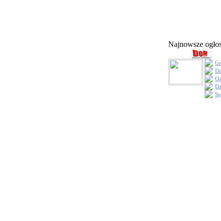
Najnowsze ogł
Gr
Do
Os
Dz
Sp