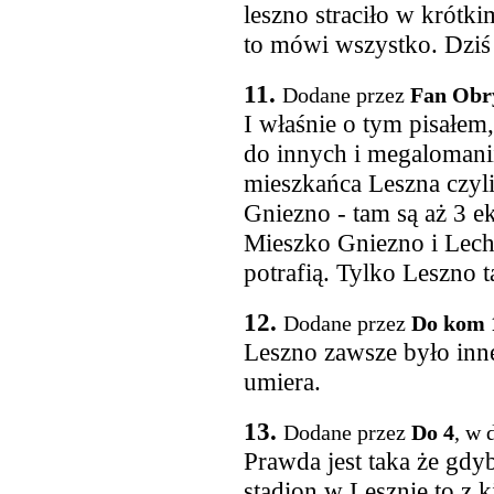
leszno straciło w krótk
to mówi wszystko. Dziś
11.
Dodane przez
Fan Obr
I właśnie o tym pisałem
do innych i megalomanii
mieszkańca Leszna czyl
Gniezno - tam są aż 3 e
Mieszko Gniezno i Lech
potrafią. Tylko Leszno t
12.
Dodane przez
Do kom 
Leszno zawsze było inne 
umiera.
13.
Dodane przez
Do 4
, w 
Prawda jest taka że gdy
stadion w Lesznie to z 