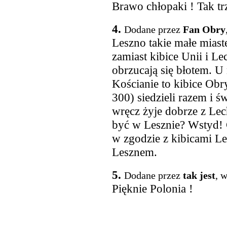
Brawo chłopaki ! Tak tr
4.
Dodane przez
Fan Obry
Leszno takie małe miast
zamiast kibice Unii i Le
obrzucają się błotem. U
Kościanie to kibice Obr
300) siedzieli razem i ś
wręcz żyje dobrze z Le
być w Lesznie? Wstyd! 
w zgodzie z kibicami Le
Lesznem.
5.
Dodane przez
tak jest
, 
Pięknie Polonia !