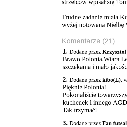
strzelców wpisał się To
Trudne zadanie miała K
wyżej notowaną Nielbę W
Komentarze (21)
1.
Dodane przez
Krzysztof
Brawo Polonia.Wiara Le
szczekania i mało jakośc
2.
Dodane przez
kibo(L)
, 
Pięknie Polonia!
Pokonaliście towarzyszy
kuchenek i innego AG
Tak trzymać!
3.
Dodane przez
Fan futsa