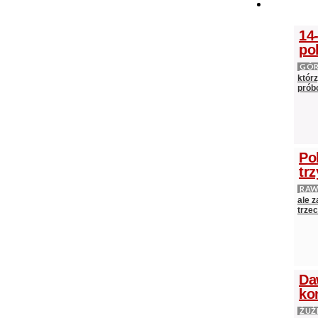
14
po
GÓ
którz
próbo
Po
tr
RAW
ale 
trze
Da
ko
ŻUŻ