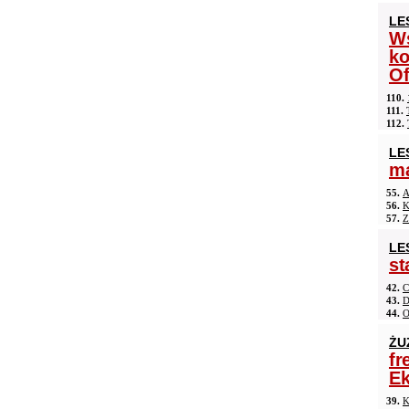
LE
Ws
ko
Of
110.
111.
112.
LE
ma
55.
A
56.
K
57.
Z
LE
st
42.
C
43.
D
44.
O
ŻU
fr
Ek
39.
K