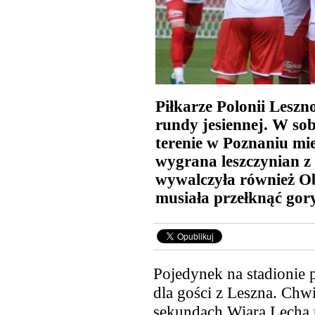
Piłkarze Polonii Leszn
rundy jesiennej. W so
terenie w Poznaniu mi
wygrana leszczynian z
wywalczyła również Ob
musiała przełknąć gory
Pojedynek na stadionie 
dla gości z Leszna. Chwi
sekundach Wiara Lecha 