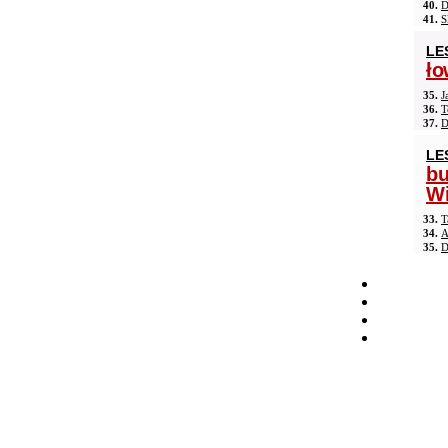
40.
D
41.
S
LE
ło
35.
J
36.
T
37.
D
LE
b
Wi
33.
T
34.
A
35.
D