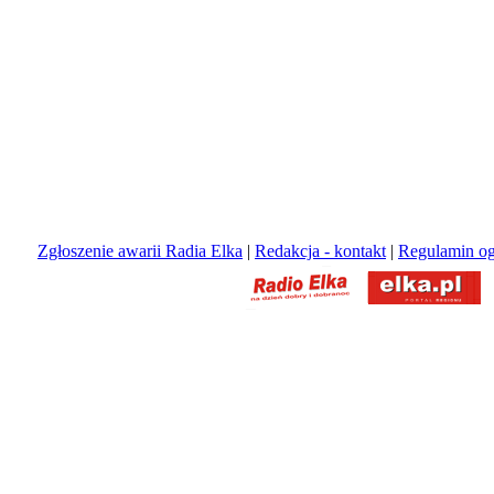
Zgłoszenie awarii Radia Elka
|
Redakcja - kontakt
|
Regulamin og