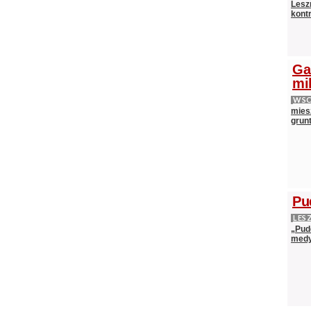
Lesz
kontr
Ga
mi
WS
mies
grun
Pu
LES
„Pud
medy