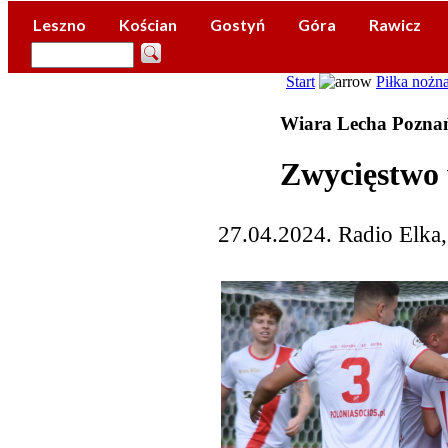
Leszno
Kościan
Gostyń
Góra
Rawicz
Start
Piłka nożn
Wiara Lecha Poznań
Zwycięstwo 
27.04.2024. Radio Elka