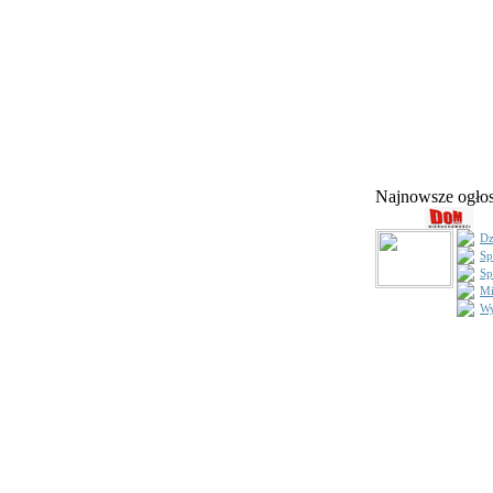
Najnowsze ogł
Dz
Sp
Sp
Mi
Wy