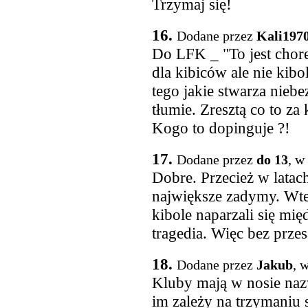
Trzymaj się!
16.
Dodane przez
Kali197
Do LFK _ "To jest chore.
dla kibiców ale nie kibo
tego jakie stwarza nieb
tłumie. Zresztą co to za
Kogo to dopinguje ?!
17.
Dodane przez
do 13
, w
Dobre. Przecież w latac
największe zadymy. Wte
kibole naparzali się międ
tragedia. Więc bez prze
18.
Dodane przez
Jakub
, 
Kluby mają w nosie naz
im zależy na trzymaniu 