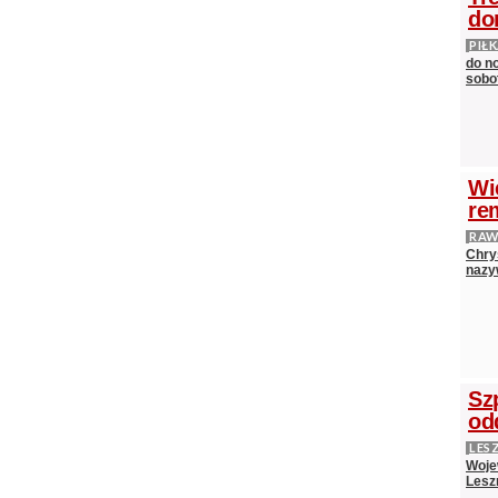
do
PIŁ
do n
sobot
Wi
re
RAW
Chry
nazy
Sz
od
LES
Woje
Lesz