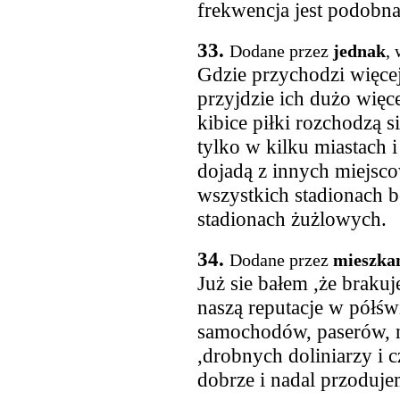
frekwencja jest podobna 
33.
Dodane przez
jednak
,
Gdzie przychodzi więce
przyjdzie ich dużo więce
kibice piłki rozchodzą s
tylko w kilku miastach i 
dojadą z innych miejsc
wszystkich stadionach b
stadionach żużlowych.
34.
Dodane przez
mieszka
Już sie bałem ,że brakuj
naszą reputacje w półświ
samochodów, paserów, 
,drobnych doliniarzy i 
dobrze i nadal przodujem