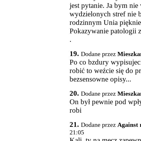
jest pytanie. Ja bym nie
wydzielonych stref nie b
rodzinnym Unia piękni
Pokazywanie patologii 
.
19.
Dodane przez
Mieszka
Po co bzdury wypisujeci
robić to weźcie się do p
bezsensowne opisy...
20.
Dodane przez
Mieszka
On był pewnie pod wpły
robi
21.
Dodane przez
Against 
21:05
Kali, ty na mecz zapewne