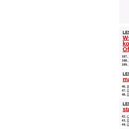
LE
Ws
ko
Of
107.
108.
109.
LE
ma
46.
B
47.
D
48.
D
LE
st
42.
C
43.
D
44.
O