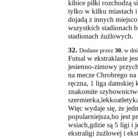
kibice piłki rozchodzą s
tylko w kilku miastach i 
dojadą z innych miejsc
wszystkich stadionach b
stadionach żużlowych.
32.
Dodane przez
30
, w dn
Futsal w ekstraklasie je
jesienno-zimowy przycho
na mecze Chrobrego na st
ręczna, 1 liga damskiej 
znakomite szybownictwo
szermierka,lekkoatletyk
Więc wydaje się, że jed
popularniejsza,bo jest 
wsiach,gdzie są 5 ligi i 
ekstraligi żużlowej i ek