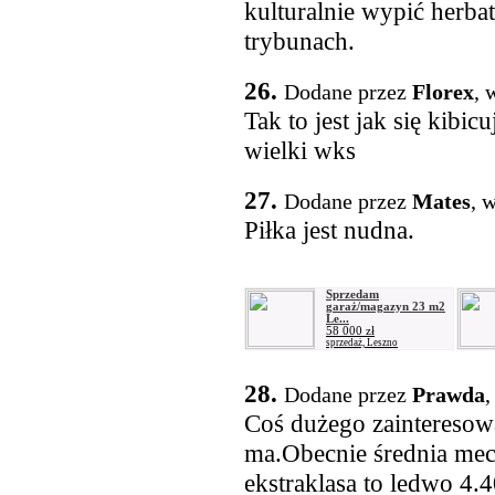
kulturalnie wypić herb
trybunach.
26.
Dodane przez
Florex
, 
Tak to jest jak się kibic
wielki wks
27.
Dodane przez
Mates
, 
Piłka jest nudna.
Sprzedam
garaż/magazyn 23 m2
Le...
58 000 zł
sprzedaż, Leszno
28.
Dodane przez
Prawda
,
Coś dużego zainteresow
ma.Obecnie średnia mec
ekstraklasa to ledwo 4.