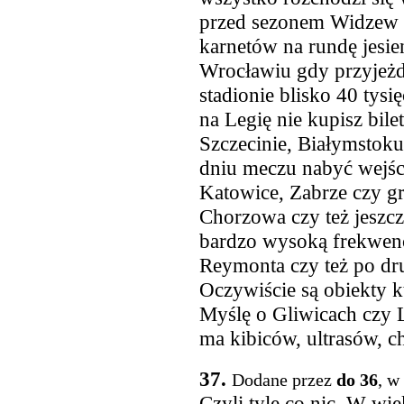
przed sezonem Widzew s
karnetów na rundę jesie
Wrocławiu gdy przyjeżd
stadionie blisko 40 tysię
na Legię nie kupisz bilet
Szczecinie, Białymstoku
dniu meczu nabyć wejśc
Katowice, Zabrze czy gr
Chorzowa czy też jeszcz
bardzo wysoką frekwenc
Reymonta czy też po dru
Oczywiście są obiekty kt
Myślę o Gliwicach czy L
ma kibiców, ultrasów, c
37.
Dodane przez
do 36
, w
Czyli tyle co nic. W wi