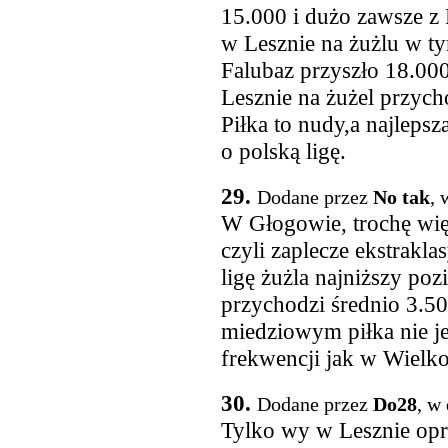
15.000 i dużo zawsze z 
w Lesznie na żużlu w ty
Falubaz przyszło 18.00
Lesznie na żużel przycho
Piłka to nudy,a najlepsz
o polską ligę.
29.
Dodane przez
No tak
, 
W Głogowie, trochę wię
czyli zaplecze ekstrakla
ligę żużla najniższy p
przychodzi średnio 3.50
miedziowym piłka nie j
frekwencji jak w Wielk
30.
Dodane przez
Do28
, w
Tylko wy w Lesznie opró