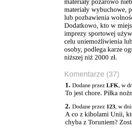
materiały pożarowo nieb
materiały wybuchowe, po
lub pozbawienia wolności
Dodatkowo, kto w miejsc
imprezy sportowej używ
celu uniemożliwienia lub
osoby, podlega karze og
niższej niż 2000 zł.
Komentarze (37)
1.
Dodane przez
LFK
, w d
To jest chore. Piłka noż
2.
Dodane przez
123
, w dn
A co z kibolami Unii, 
chyba z Toruniem? Zosta