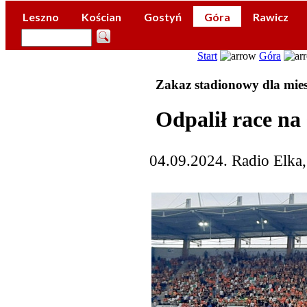
Leszno
Kościan
Gostyń
Góra
Rawicz
Start
Góra
Zakaz stadionowy dla mie
Odpalił race na
04.09.2024. Radio Elka