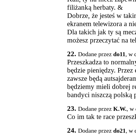
filiżanką herbaty. &
Dobrze, że jesteś w taki
ekranem telewizora a ni
Dla takich jak ty są mec
możesz przeczytać na tel
22.
Dodane przez
do11
, w 
Przeszkadza to normaln
będzie pieniędzy. Przez
zawsze będą autsajderami
będziemy mieli dobrej r
bandyci niszczą polską p
23.
Dodane przez
K.W.
, w
Co im tak te race przes
24.
Dodane przez
do21
, w 