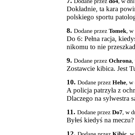
7.
Dodane przez
do4
, w dn
Dokładnie, ta kara powi
polskiego sportu patol
8.
Dodane przez
Tomek
, w
Do 6: Pełna racja, kiedy
nikomu to nie przeszkad
9.
Dodane przez
Ochrona
,
Zostawcie kibica. Jest T
10.
Dodane przez
Hehe
, w
A policja patrzyła z och
Dlaczego na sylwestra s
11.
Dodane przez
Do7
, w d
Byłeś kiedyś na meczu?
12.
Dodane przez
Kibic
, w