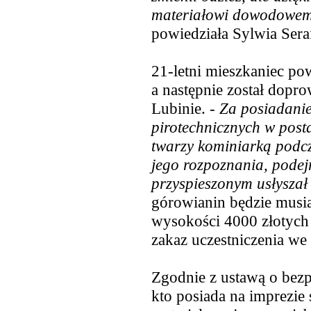
materiałowi dowodowemu
powiedziała Sylwia Sera
21-letni mieszkaniec po
a następnie został dop
Lubinie. -
Za posiadanie
pirotechnicznych w posta
twarzy kominiarką podcz
jego rozpoznania, podej
przyspieszonym usłyszał
górowianin będzie musia
wysokości 4000 złotych 
zakaz uczestniczenia w
Zgodnie z ustawą o bezp
kto posiada na imprezie