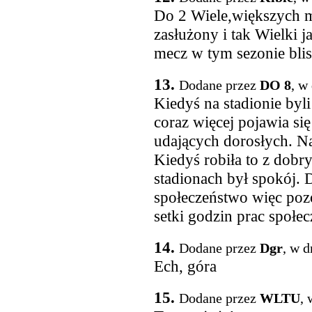
Do 2 Wiele,większych mia
zasłużony i tak Wielki j
mecz w tym sezonie bli
13.
Dodane przez
DO 8
, w
Kiedyś na stadionie byli
coraz więcej pojawia si
udających dorosłych. N
Kiedyś robiła to z dobr
stadionach był spokój. 
społeczeństwo więc pozo
setki godzin prac społe
14.
Dodane przez
Dgr
, w d
Ech, góra
15.
Dodane przez
WLTU
, 