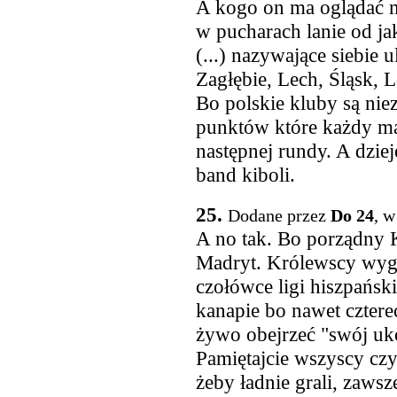
A kogo on ma oglądać 
w pucharach lanie od ja
(...) nazywające siebie 
Zagłębie, Lech, Śląsk, L
Bo polskie kluby są nie
punktów które każdy ma
następnej rundy. A dziej
band kiboli.
25.
Dodane przez
Do 24
, w
A no tak. Bo porządny K
Madryt. Królewscy wygr
czołówce ligi hiszpańskie
kanapie bo nawet czterec
żywo obejrzeć "swój u
Pamiętajcie wszyscy czyt
żeby ładnie grali, zawsz