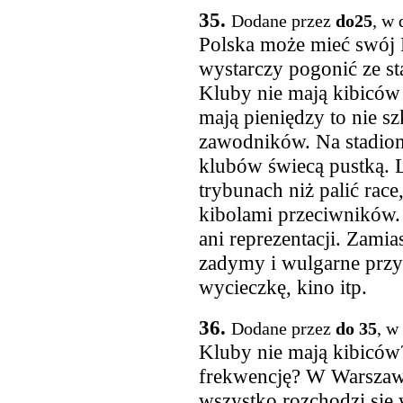
35.
Dodane przez
do25
, w 
Polska może mieć swój 
wystarczy pogonić ze st
Kluby nie mają kibiców 
mają pieniędzy to nie sz
zawodników. Na stadion
klubów świecą pustką. L
trybunach niż palić race
kibolami przeciwników.
ani reprezentacji. Zamia
zadymy i wulgarne przy
wycieczkę, kino itp.
36.
Dodane przez
do 35
, w
Kluby nie mają kibiców
frekwencję? W Warszawi
wszystko rozchodzi się