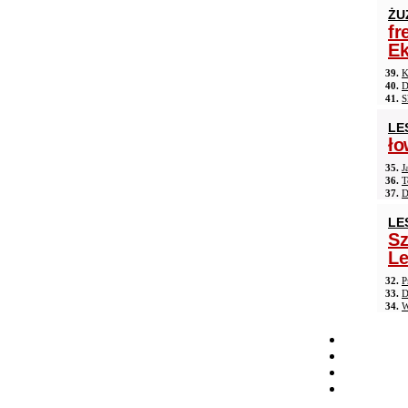
ŻU
fr
Ek
39.
K
40.
D
41.
S
LE
ło
35.
J
36.
T
37.
D
LE
Sz
Le
32.
P
33.
D
34.
W