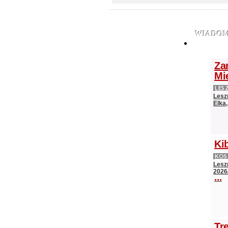
WIADOM
Za
Mi
LES
Lesz
Elka
Ki
KO
Lesz
2026
...
Tr