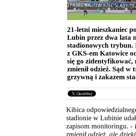
21-letni mieszkaniec p
Lubin przez dwa lata 
stadionowych trybun.
z GKS-em Katowice odp
się go zidentyfikować
zmienił odzież. Sąd w 
grzywną i zakazem st
Kibica odpowiedzialnego
stadionie w Lubinie udał
zapisom monitoringu. -
B
zmienił odzież, ale dzię