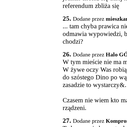
referendum zbliża się
25.
Dodane przez
mieszka
... tam chyba prawica ni
odmawia wypowiedzi, bur
chodzi?
26.
Dodane przez
Halo G
W tym mieście nie ma m
W żywe oczy Was robią w
do szóstego Dino po wą
zasadzie to wystarczy&
Czasem nie wiem kto ma
rządzeni.
27.
Dodane przez
Komprom