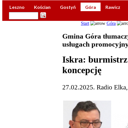
Leszno
Kościan
Gostyń
Góra
Rawicz
Start
Góra
Gmina Góra tłumaczy
usługach promocyjn
Iskra: burmistrz
koncepcję
27.02.2025. Radio Elka,