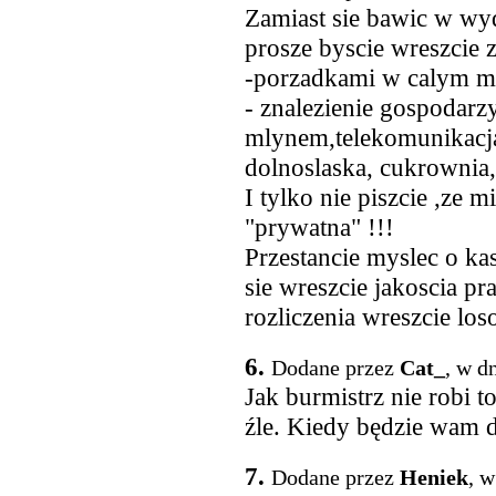
Zamiast sie bawic w wy
prosze byscie wreszcie z
-porzadkami w calym m
- znalezienie gospodarzy
mlynem,telekomunikacja
dolnoslaska, cukrowni
I tylko nie piszcie ,ze 
"prywatna" !!!
Przestancie myslec o kasi
sie wreszcie jakoscia pr
rozliczenia wreszcie lo
6.
Dodane przez
Cat_
, w d
Jak burmistrz nie robi t
źle. Kiedy będzie wam 
7.
Dodane przez
Heniek
, w