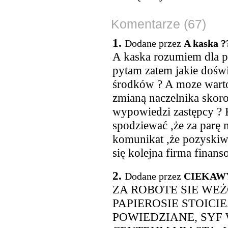
Komentarze (67)
1.
Dodane przez
A kaska ?
A kaska rozumiem dla p
pytam zatem jakie dośw
środków ? A moze warto
zmianą naczelnika skoro
wypowiedzi zastępcy ? K
spodziewać ,że za parę
komunikat ,że pozyski
się kolejna firma finan
2.
Dodane przez
CIEKAW
ZA ROBOTE SIE WEŻ
PAPIEROSIE STOICI
POWIEDZIANE, SYF