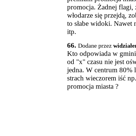
promocja. Żadnej flagi,
włodarze się przejdą, z
to słabe widoki. Nawet 
itp.
66.
Dodane przez
widział
Kto odpowiada w gminie
od "x" czasu nie jest oś
jedna. W centrum 80% l
strach wieczorem iść np
promocja miasta ?