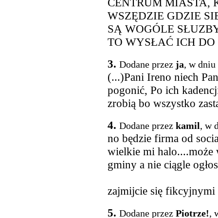
CENTRUM MIASTA, 
WSZĘDZIE GDZIE SI
SĄ WOGÓLE SŁUZBY
TO WYSŁAĆ ICH DO 
3.
Dodane przez
ja
, w dniu
(...)Pani Ireno niech Pa
pogonić, Po ich kadencji
zrobią bo wszystko zasta
4.
Dodane przez
kamil
, w 
no będzie firma od socia
wielkie mi halo....może 
gminy a nie ciągle ogło
zajmijcie się fikcyjnymi
5.
Dodane przez
Piotrze!
, 