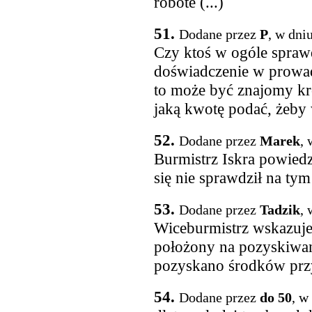
robote (...)
51.
Dodane przez
P
, w dni
Czy ktoś w ogóle sprawd
doświadczenie w prowad
to może być znajomy kró
jaką kwotę podać, żeby
52.
Dodane przez
Marek
, 
Burmistrz Iskra powied
się nie sprawdził na tym
53.
Dodane przez
Tadzik
, 
Wiceburmistrz wskazuje,
położony na pozyskiwan
pozyskano środków prz
54.
Dodane przez
do 50
, w