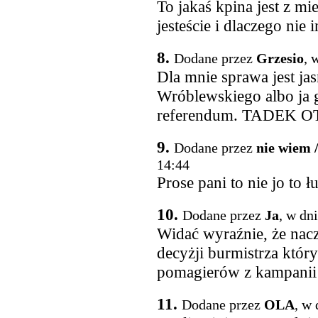
To jakaś kpina jest z m
jesteście i dlaczego nie 
8.
Dodane przez
Grzesio
, 
Dla mnie sprawa jest jas
Wróblewskiego albo ja 
referendum. TADEK
9.
Dodane przez
nie wiem 
14:44
Prose pani to nie jo to łu
10.
Dodane przez
Ja
, w dn
Widać wyraźnie, że nac
decyżji burmistrza który
pomagierów z kampanii
11.
Dodane przez
OLA
, w