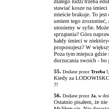
dlatego ludzi trzeba ed
stawiać kosze na śmieci
mieście brakuje. To jest
umiem tego zrozumieć, 
utoniemy w syfie. Może
sprzątania? Góra napraw
hałdy śmieci w niektóry
proponujesz? W większyc
Poza tym miejsca gdzie 
dorzucania swoich - bo p
55.
Dodane przez
Trzeba !
Kiedy za LODOWISKO r
?!
56.
Dodane przez
Ja
, w dn
Ostatnio pisałem, że nie 
Myliłem się. Nie dorast