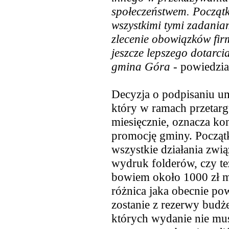
społeczeństwem. Początk
wszystkimi tymi zadania
zlecenie obowiązków fir
j
eszcze lepszego dotarci
gmina Góra
- powiedzia
Decyzja o podpisaniu 
który w ramach przetargu
miesięcznie, oznacza ko
promocję gminy. Początk
wszystkie działania zwi
wydruk folderów, czy te
bowiem około 1000 zł mi
różnica jaka obecnie pow
zostanie z rezerwy budż
których wydanie nie mu