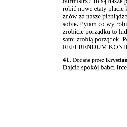
burmistrz? To są nasze 
robić nowe etaty placic 
znów za nasze pieniądze
sobie. Pytam co wy robic
zrobicie porządku to lud
sami zrobią porządek. Po
REFERENDUM KONI
41.
Dodane przez
Krystia
Dajcie spokój babci Irce