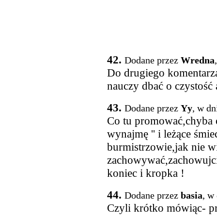
42.
Dodane przez
Wredna
Do drugiego komentarza
nauczy dbać o czystość
43.
Dodane przez
Yy
, w dn
Co tu promować,chyba o
wynajmę '' i leżące śmi
burmistrzowie,jak nie wi
zachowywać,zachowujci
koniec i kropka !
44.
Dodane przez
basia
, w
Czyli krótko mówiąc- prz