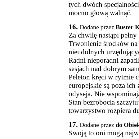
tych dwóch specjalności
mocno głową walnąć.
16.
Dodane przez
Buster 
Za chwilę nastąpi pełny 
Trwonienie środków na 
nieudolnych urzędującyc
Radni nieporadni zapadl
sesjach nad dobrym sam
Peleton kręci w rytmie c
europejskie są poza ich
odyseja. Nie wspominaj
Stan bezrobocia szczytu
towarzystwo rozpiera d
17.
Dodane przez
do Obiek
Swoją to oni mogą najwy