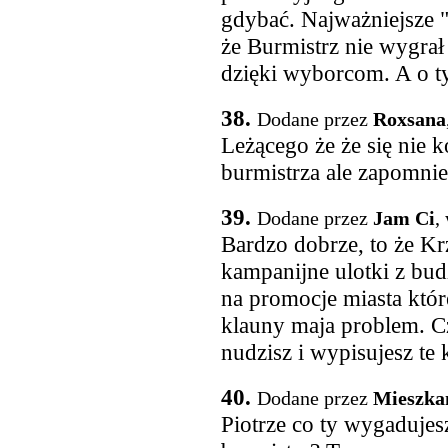
gdybać. Najważniejsze "
że Burmistrz nie wygrał
dzięki wyborcom. A o t
38.
Dodane przez
Roxsana
Leżącego że że się nie k
burmistrza ale zapomnie
39.
Dodane przez
Jam Ci
,
Bardzo dobrze, to że Kr
kampanijne ulotki z bud
na promocje miasta które
klauny maja problem. Cz
nudzisz i wypisujesz t
40.
Dodane przez
Mieszka
Piotrze co ty wygadujes