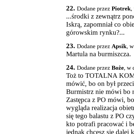
22.
Dodane przez
Piotrek
,
...środki z zewnątrz po
Iskrą, zapomniał co obi
górowskim rynku?...
23.
Dodane przez
Apsik
, w
Martula na burmiszcza.
24.
Dodane przez
Boże
, w 
Toż to TOTALNA KOMP
mówić, bo on był przec
Burmistrz nie mówi bo n
Zastępca z PO mówi, bo 
wygląda realizacja obie
się tego balastu z PO cz
kto potrafi pracować i b
jednak chcesz się dalej