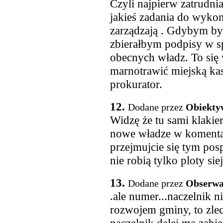
Czyli najpierw zatrudni
jakieś zadania do wyko
zarządzają . Gdybym by
zbierałbym podpisy w s
obecnych władz. To się 
marnotrawić miejską kas
prokurator.
12.
Dodane przez
Obiektyw
Widzę że tu sami klakier
nowe władze w komentarz
przejmujcie się tym pos
nie robią tylko ploty siej
13.
Dodane przez
Obserwa
.ale numer...naczelnik n
rozwojem gminy, to zlec