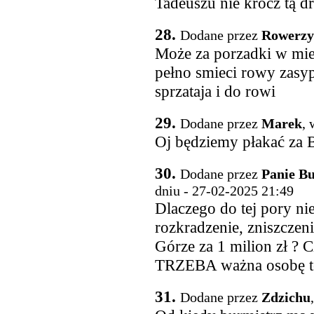
Tadeuszu nie krocz tą d
28.
Dodane przez
Rowerzy
Może za porzadki w mie
pełno smieci rowy zas
sprzataja i do rowi
29.
Dodane przez
Marek
, 
Oj będziemy płakać za Bu
30.
Dodane przez
Panie Bu
dniu - 27-02-2025 21:49
Dlaczego do tej pory ni
rozkradzenie, zniszcze
Górze za 1 milion zł ? C
TRZEBA ważna osobę te
31.
Dodane przez
Zdzichu