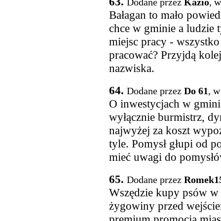
63.
Dodane przez
Kazio
, 
Bałagan to mało powied
chce w gminie a ludzie t
miejsc pracy - wszystko
pracować? Przyjdą kolej
nazwiska.
64.
Dodane przez
Do 61
, w
O inwestycjach w gmini
wyłącznie burmistrz, dyr
najwyżej za koszt wypo
tyle. Pomysł głupi od p
mieć uwagi do pomysłów
65.
Dodane przez
Romek1
Wszędzie kupy psów w r
żygowiny przed wejściem
premium promocja miast