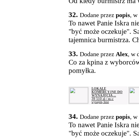
Od kiedy burmistrz ma 
32.
Dodane przez
popis
, w
To nawet Panie Iskra ni
"być może oczekuje". Są
tajemnica burmistrza. 
33.
Dodane przez
Alex
, w 
Co za kpina z wyborców..
pomyłka.
LOKALE
KOMERCYJNE DO
WYNAJĘCIA ...
39 510 zł / m-c
wynajem, Inne
34.
Dodane przez
popis
, w
To nawet Panie Iskra ni
"być może oczekuje". Są