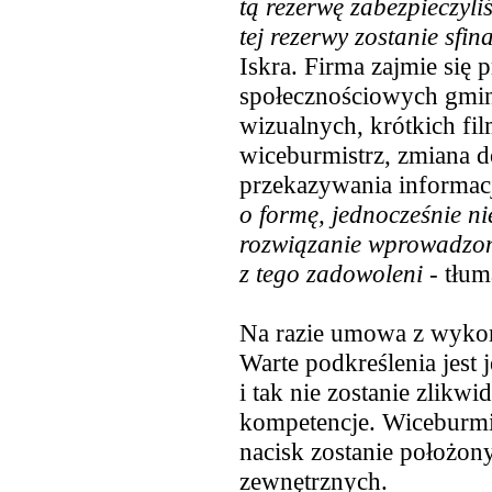
tą rezerwę zabezpieczyli
tej rezerwy zostanie sfi
Iskra. Firma zajmie się 
społecznościowych gmin
wizualnych, krótkich fil
wiceburmistrz, zmiana d
przekazywania informacj
o formę, jednocześnie ni
rozwiązanie wprowadzone
z tego zadowoleni
- tłum
Na razie umowa z wykona
Warte podkreślenia jest
i tak nie zostanie zlikw
kompetencje. Wiceburmis
nacisk zostanie położo
zewnętrznych.