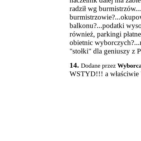
naczelnik dalej ma zabi
radził wg burmistrzów..
burmistrzowie?...okup
balkonu?...podatki wysok
również, parkingi płatne
obietnic wyborczych?...
"stołki" dla geniuszy z 
14.
Dodane przez
Wyborca
WSTYD!!! a właściwi