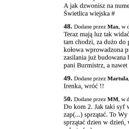
A jak dzwonisz na numer
Świetlica wiejska #
48.
Dodane przez
Max
, w 
Teraz mają luz tak widać
tam chodzi, za dużo do 
kołowa wprowadzona prz
zasilania już budowana 
pani Burmistrz, a nawet 
49.
Dodane przez
Martula
Irenka, wróć !!
50.
Dodane przez
MM
, w 
Do kom 2. Jak taki syf w
zap(...) sprzątać. To Wy
sprzątać dzien w dzień, 