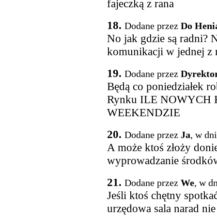
fajeczką z rana
18.
Dodane przez
Do Heni
No jak gdzie są radni? 
komunikacji w jednej z re
19.
Dodane przez
Dyrekto
Będą co poniedziałek rob
Rynku ILE NOWYCH 
WEEKENDZIE
20.
Dodane przez
Ja
, w dn
A może ktoś złoży donie
wyprowadzanie środkó
21.
Dodane przez
We
, w d
Jeśli ktoś chętny spotka
urzędowa sala narad nie