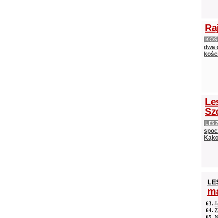
Ra
KOŚ
dwa 
kośc
Le
Sz
LES
spocz
Kąko
LE
ma
63.
J
64.
Z
65.
N