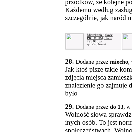
przodków, że kolejne po
Każdemu według zasług!
szczególnie, jak naród n
Mieszkanie jakość
PREMIUM, blis...
725 000 zł
sprzedaż, Poznań
28.
Dodane przez
miecho
,
Jak ktoś pisze takie ko
zdjęcia miejsca zamieszk
znalezienie go zajmuje 
było
29.
Dodane przez
do 13
, w
Wolność słowa sprawdza 
inych osób. To jest no
społeczeństwach. Wolno