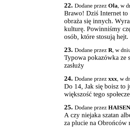
22.
Dodane przez
Ola
, w d
Brawo! Dziś Internet to
obraża się innych. Wyra
kulturę. Powinniśmy cz
osób, które stosują hej
23.
Dodane przez
R
, w dni
Typowa pokazówka ze str
zasłuży
24.
Dodane przez
xxx
, w d
Do 14, Jak się boisz to j
większość tego społeczeń
25.
Dodane przez
HAISE
A czy niejaka szatan alb
za plucie na Obrońców 