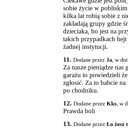
Ciekawe gdzie jest polic
sobie życie w pobliskim 
kilka lat robią sobie z n
zakładają grupy gdzie śm
dzieciaka, bo jest na p
takich przypadkach hejt 
żadnej instytucji.
11.
Dodane przez
Ja
, w dn
Za nasze pieniądze nas 
garażu to powiedzieli że
zgłosić. Za to babcie na
po chodniku.
12.
Dodane przez
Kks
, w 
Prawda boli
13.
Dodane przez
Ło żesz 