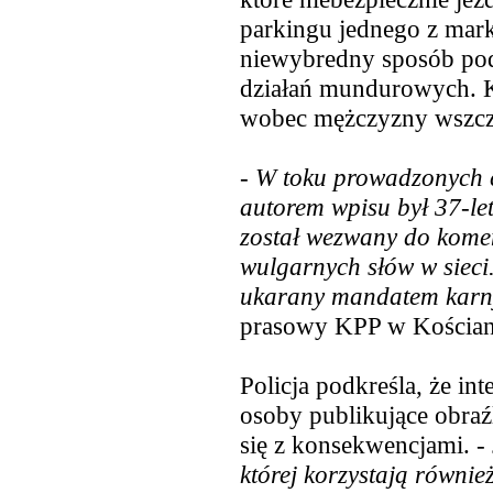
parkingu jednego z mark
niewybredny sposób podz
działań mundurowych. Ko
wobec mężczyzny wszczę
-
W toku prowadzonych cz
autorem wpisu był 37-le
został wezwany do komen
wulgarnych słów w sieci
ukarany mandatem kar
prasowy KPP w Kościan
Policja podkreśla, że int
osoby publikujące obraźl
się z konsekwencjami. -
której korzystają również