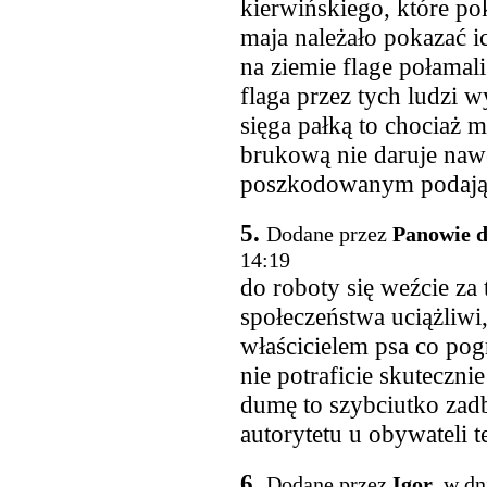
kierwińskiego, które p
maja należało pokazać ic
na ziemie flage połamali
flaga przez tych ludzi 
sięga pałką to chociaż 
brukową nie daruje naw
poszkodowanym podają
5.
Dodane przez
Panowie de
14:19
do roboty się weźcie za
społeczeństwa uciążliwi
właścicielem psa co pog
nie potraficie skuteczni
dumę to szybciutko zadba
autorytetu u obywateli 
6.
Dodane przez
Igor
, w dn