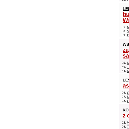
LE
b
Wi
37.
M
38.
S
39.
D
WS
za
s
29.
N
30.
T
31.
N
LE
as
26.
C
27.
M
28.
C
KO
z 
25.
W
26.
T