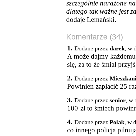
szczególnie narażone na 
dlatego tak ważne jest 
dodaje Lemański.
Komentarze (34)
1.
Dodane przez
darek
, w 
A może dajmy każdemu 
się, za to że śmiał przyj
2.
Dodane przez
Mieszkan
Powinien zapłacić 25 raz
3.
Dodane przez
senior
, w 
100-zł to śmiech powin
4.
Dodane przez
Polak
, w 
co innego policja pilnu