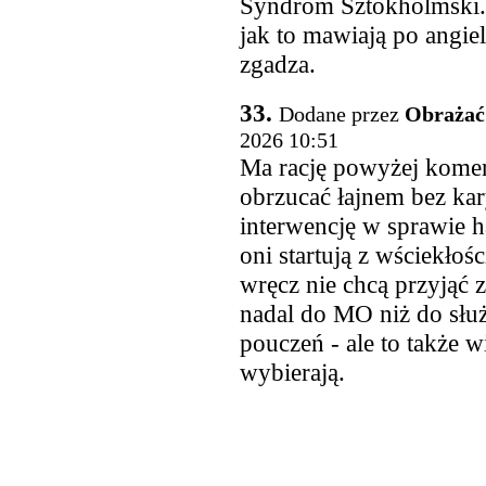
Syndrom Sztokholmski. 
jak to mawiają po angiel
zgadza.
33.
Dodane przez
Obrażać
2026 10:51
Ma rację powyżej koment
obrzucać łajnem bez kar
interwencję w sprawie h
oni startują z wściekło
wręcz nie chcą przyjąć 
nadal do MO niż do słu
pouczeń - ale to także w
wybierają.