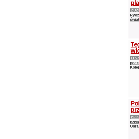
pl
ŻUŻ
Rydz
świat
Te
wi
LES
pocz
Kole
Po
pr
PIŁ
czwa
Obra