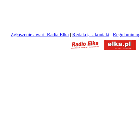
Zgłoszenie awarii Radia Elka
|
Redakcja - kontakt
|
Regulamin og