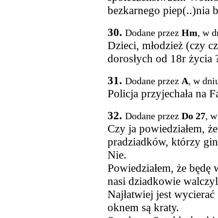
bezkarnego piep(..)nia b
30.
Dodane przez
Hm
, w d
Dzieci, młodzież (czy c
dorosłych od 18r życia 
31.
Dodane przez
A
, w dni
Policja przyjechała na 
32.
Dodane przez
Do 27
, w
Czy ja powiedziałem, ż
pradziadków, którzy gi
Nie.
Powiedziałem, że będę 
nasi dziadkowie walczyl
Najłatwiej jest wycierać
oknem są kraty.