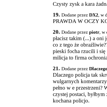
Czysty zysk a kara żadn
19.
Dodane przez
DX2
, w 
PRAWDA W OCZY K
20.
Dodane przez
piotr
, w
płacisz takim (...) a oni
co z tego że obraźliwie
pieski focha rzucili i s
milicja to firma ochron
21.
Dodane przez
Dlaczeg
Dlaczego policja tak sk
wulgarnych komentarzy 
pełno w e przestrzeni? 
czystej postaci, byłbym
kochana policjo.