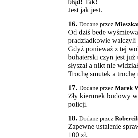
błąd! Tak!
Jest jak jest.
16.
Dodane przez
Mieszka
Od dziś bede wyśmiewał
pradziadkowie walczyli
Gdyż ponieważ z tej woln
bohaterski czyn jest już
słyszał a nikt nie widzi
Trochę smutek a trochę 
17.
Dodane przez
Marek W
Zły kierunek budowy w
policji.
18.
Dodane przez
Roberci
Zapewne ustalenie spra
100 zł.