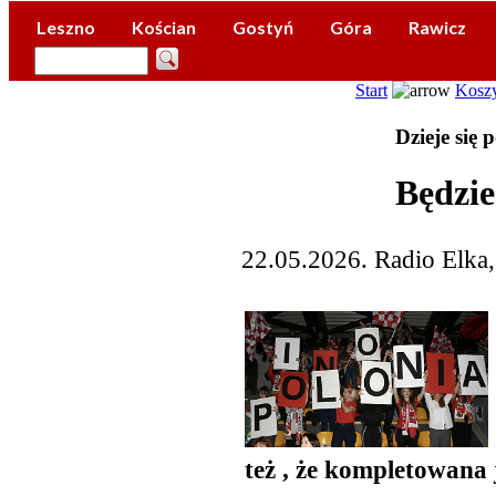
Leszno
Kościan
Gostyń
Góra
Rawicz
Start
Kosz
Dzieje się
Będzie
22.05.2026. Radio Elka
też , że kompletowana 