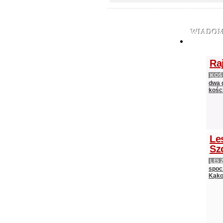
WIADOM
Ra
KOŚ
dwa 
kośc
Le
Sz
LES
spocz
Kąko