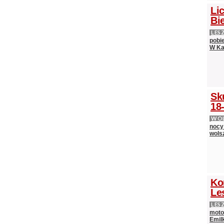
Lic
Bie
LES
pobi
W Ka
Sk
18-
WOL
nocy
wols
Ko
Le
LES
moto
Emilk