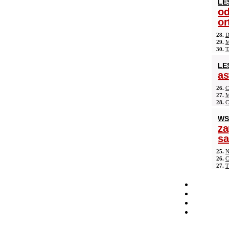
LE
od
or
28.
D
29.
M
30.
T
LE
as
26.
C
27.
M
28.
C
WS
za
s
25.
N
26.
C
27.
T