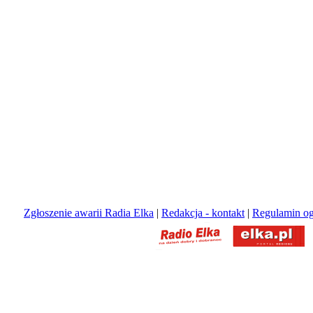
Zgłoszenie awarii Radia Elka
|
Redakcja - kontakt
|
Regulamin og