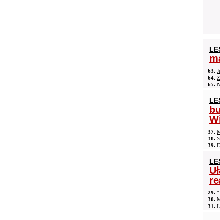
LE
ma
63.
J
64.
Z
65.
N
LE
b
Wi
37.
M
38.
S
39.
D
LE
Uł
re
29.
"
30.
M
31.
L