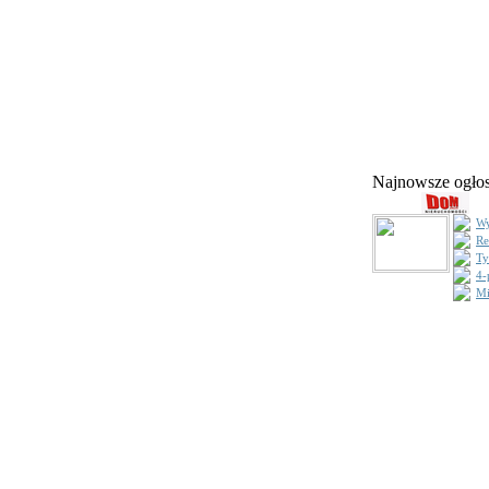
Najnowsze ogł
Wy
Re
Ty
4-
Mi