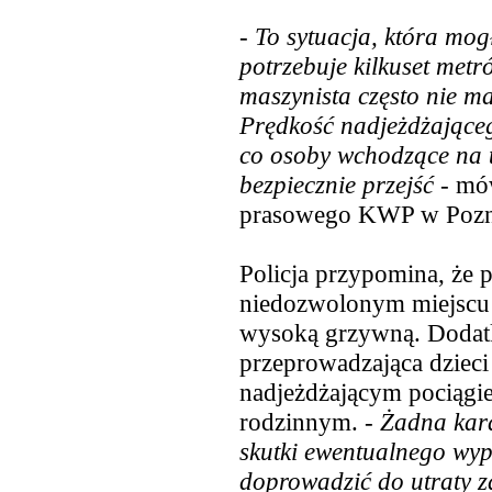
-
To sytuacja, która mog
potrzebuje kilkuset met
maszynista często nie ma
Prędkość nadjeżdżająceg
co osoby wchodzące na t
bezpiecznie przejść
- mów
prasowego KWP w Pozn
Policja przypomina, że 
niedozwolonym miejscu
wysoką grzywną. Dodat
przeprowadzająca dzieci
nadjeżdżającym pociągi
rodzinnym. -
Żadna kara
skutki ewentualnego wyp
doprowadzić do utraty z