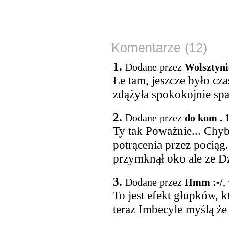
Komentarze (12)
1.
Dodane przez
Wolsztyn
Łe tam, jeszcze było cza
zdążyła spokokojnie spa
2.
Dodane przez
do kom . 
Ty tak Poważnie... Chyba
potrącenia przez pociąg
przymknął oko ale ze Dzi
3.
Dodane przez
Hmm :-/
,
To jest efekt głupków, 
teraz Imbecyle myślą ż