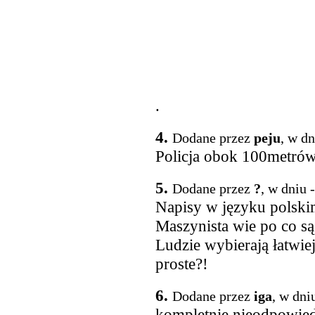
.
4.
Dodane przez
peju
, w d
Policja obok 100metrów
5.
Dodane przez
?
, w dniu 
Napisy w języku polski
Maszynista wie po co s
Ludzie wybierają łatwiej
proste?!
6.
Dodane przez
iga
, w dni
kompletnie nieodpowied