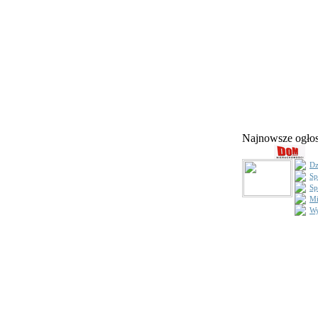
Najnowsze ogł
Dz
Sp
Sp
Mi
Wy