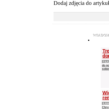
Dodaj zdjęcia do artyku
WIADOM
Tr
do
PIŁ
do n
sobot
Wi
re
RAW
Chry