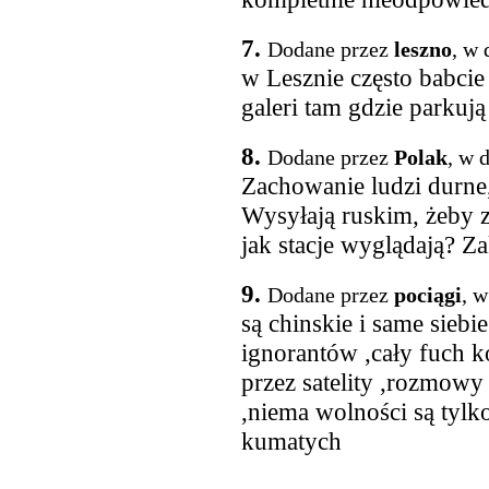
7.
Dodane przez
leszno
, w 
w Lesznie często babci
galeri tam gdzie parkują
8.
Dodane przez
Polak
, w 
Zachowanie ludzi durne,
Wysyłają ruskim, żeby z
jak stacje wyglądają? Z
9.
Dodane przez
pociągi
, w
są chinskie i same sieb
ignorantów ,cały fuch k
przez satelity ,rozmowy
,niema wolności są tylko 
kumatych