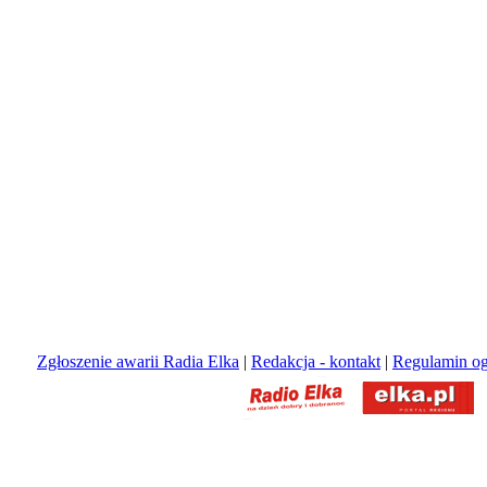
Zgłoszenie awarii Radia Elka
|
Redakcja - kontakt
|
Regulamin og