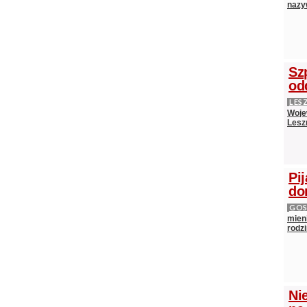
nazy
Sz
od
LES
Woje
Lesz
Pij
do
GOS
mieni
rodz
Ni