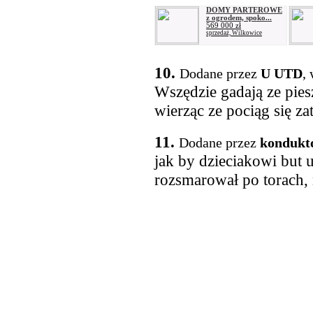
DOMY PARTEROWE
z ogrodem, spoko...
569 000 zł
sprzedaż, Wilkowice
10.
Dodane przez
U UTD
,
Wszędzie gadają ze pies
wierząc ze pociąg się z
11.
Dodane przez
kondukt
jak by dzieciakowi but u
rozsmarował po torach, n