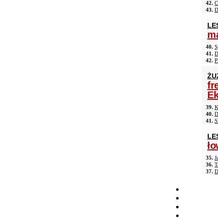
42.
C
43.
D
LE
ma
40.
S
41.
D
42.
P
ŻU
fr
Ek
39.
K
40.
D
41.
S
LE
ło
35.
J
36.
T
37.
D