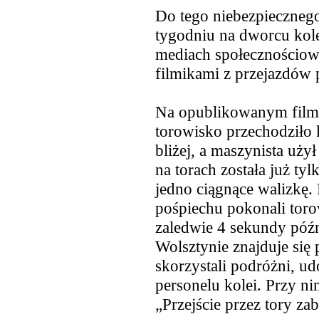
Do tego niebezpieczneg
tygodniu na dworcu kol
mediach społecznościowy
filmikami z przejazdów 
Na opublikowanym filmie
torowisko przechodziło 
bliżej, a maszynista uż
na torach została już ty
jedno ciągnące walizkę.
pośpiechu pokonali toro
zaledwie 4 sekundy późn
Wolsztynie znajduje się 
skorzystali podróżni, ud
personelu kolei. Przy nim
„Przejście przez tory za