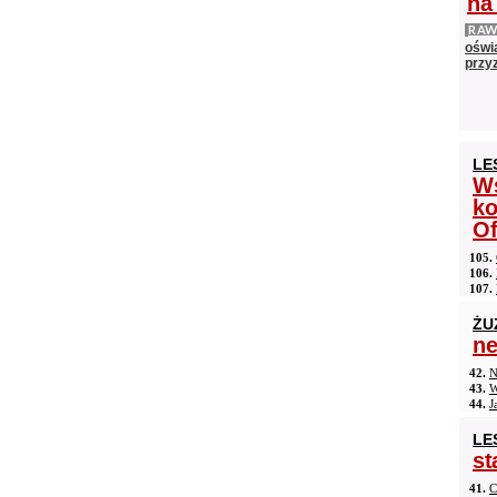
na
RAW
oświ
przyz
LE
Ws
ko
Of
105.
106.
107.
ŻU
n
42.
N
43.
W
44.
J
LE
st
41.
C