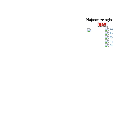
Najnowsze ogł
Wy
Re
Ty
4-
Mi