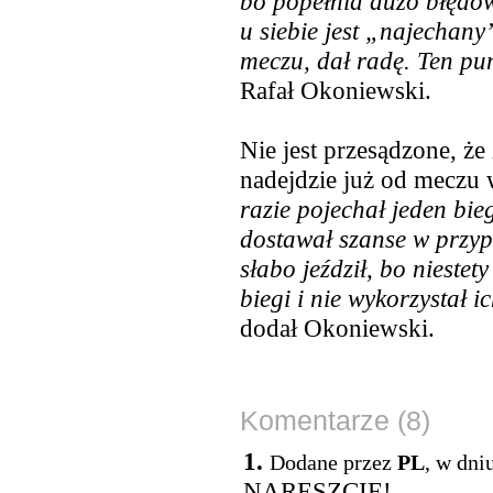
bo popełnia dużo błędów,
u siebie jest „najechany”
meczu, dał radę. Ten pun
Rafał Okoniewski.
Nie jest przesądzone, że
nadejdzie już od meczu
razie pojechał jeden bie
dostawał szanse w przy
słabo jeździł, bo nieste
biegi i nie wykorzystał
dodał Okoniewski.
Komentarze (8)
1.
Dodane przez
PL
, w dni
NARESZCIE!