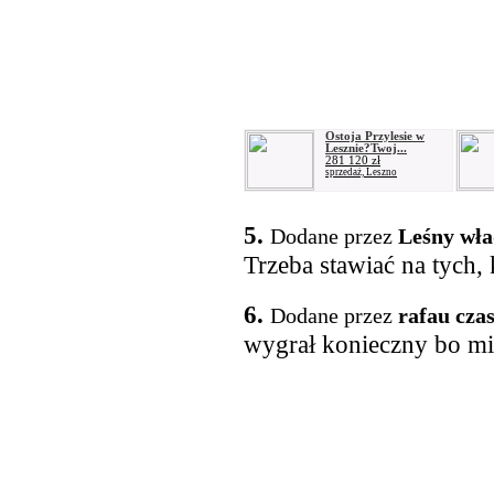
Ostoja Przylesie w
Lesznie?Twoj...
281 120 zł
sprzedaż, Leszno
5.
Dodane przez
Leśny wł
Trzeba stawiać na tych,
6.
Dodane przez
rafau cza
wygrał konieczny bo mi