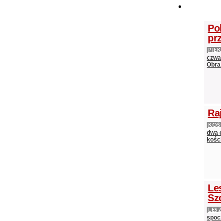
Po
pr
PIŁ
czwa
Obra
Ra
KOŚ
dwa 
kośc
Le
Sz
LES
spocz