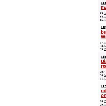
LE
ma
63.
J
64.
Z
65.
N
LE
b
Wi
37.
M
38.
S
39.
D
LE
Uł
re
29.
"
30.
M
31.
L
LE
od
or
28.
D
29.
M