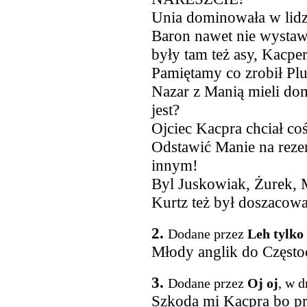
Unia dominowała w lidze
Baron nawet nie wystawi
były tam też asy, Kacpe
Pamiętamy co zrobił Plu
Nazar z Manią mieli dom
jest?
Ojciec Kacpra chciał co
Odstawić Manie na rezer
innym!
Byl Juskowiak, Żurek, M
Kurtz też był doszacow
2.
Dodane przez
Leh tylko
Młody anglik do Często
3.
Dodane przez
Oj oj
, w d
Szkoda mi Kacpra bo pr