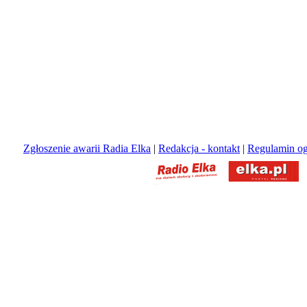
Zgłoszenie awarii Radia Elka
|
Redakcja - kontakt
|
Regulamin og