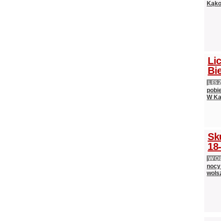
Kąko
Lic
Bie
LES
pobi
W Ka
Sk
18-
WOL
nocy
wols