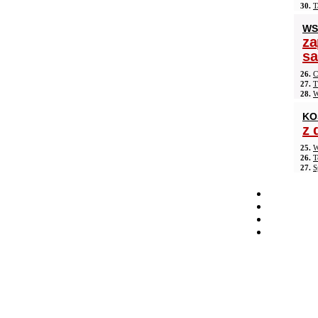
30.
T
WS
za
s
26.
C
27.
T
28.
W
KO
z 
25.
W
26.
T
27.
S