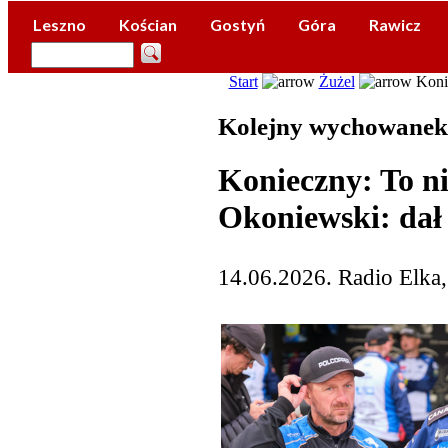
Leszno
Kościan
Gostyń
Góra
Rawicz
Start
Żużel
Konie
Kolejny wychowanek 
Konieczny: To n
Okoniewski: dał
14.06.2026. Radio Elka,