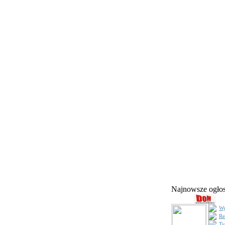
Najnowsze ogł
Wy
Re
Ty