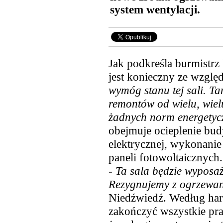
system wentylacji.
Jak podkreśla burmistr
jest konieczny ze wzglę
wymóg stanu tej sali. T
remontów od wielu, wielu
żadnych norm energetyc
obejmuje ocieplenie budy
elektrycznej, wykonanie
paneli fotowoltaicznych.
-
Ta sala będzie wyposa
Rezygnujemy z ogrzewa
Niedźwiedź. Według h
zakończyć wszystkie pra