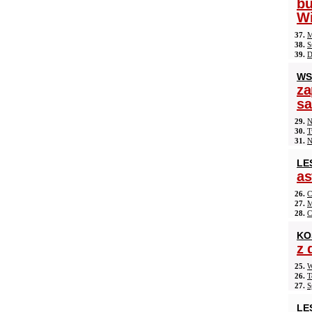
b
Wi
37.
M
38.
S
39.
D
WS
za
s
29.
N
30.
T
31.
N
LE
as
26.
C
27.
M
28.
C
KO
z 
25.
W
26.
T
27.
S
LE