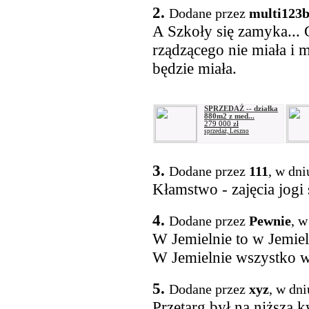
2.
Dodane przez
multi123
A Szkoły się zamyka...
rządzącego nie miała i m
będzie miała.
SPRZEDAŻ -- działka
880m2 z med...
279 000 zł
sprzedaż, Leszno
3.
Dodane przez
111
, w dni
Kłamstwo - zajęcia jogi 
4.
Dodane przez
Pewnie
, w
W Jemielnie to w Jemieln
W Jemielnie wszystko w
5.
Dodane przez
xyz
, w dn
Przetarg był na niższą k