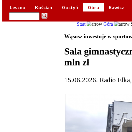
Leszno
Kościan
Gostyń
Góra
Rawicz
Start
Góra
S
Wąsosz inwestuje w sportow
Sala gimnastycz
mln zł
15.06.2026. Radio Elka,