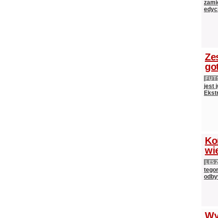
zami
edycj
Ze
go
FUT
jest
Ekst
Ko
wi
LES
tego
odby
Wy