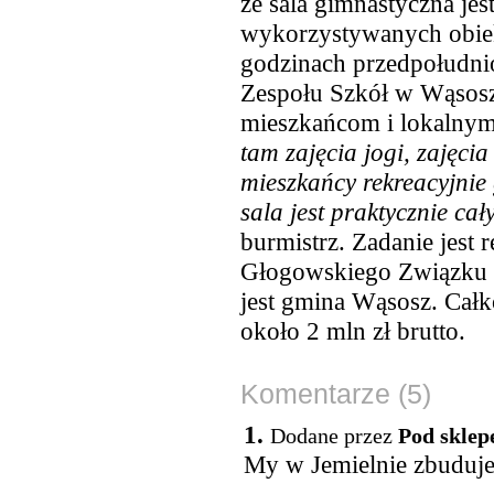
że sala gimnastyczna jes
wykorzystywanych obie
godzinach przedpołudnio
Zespołu Szkół w Wąsoszu
mieszkańcom i lokalny
tam zajęcia jogi, zajęcia
mieszkańcy rekreacyjnie 
sala jest praktycznie ca
burmistrz. Zadanie jest
Głogowskiego Związku 
jest gmina Wąsosz. Całk
około 2 mln zł brutto.
Komentarze (5)
1.
Dodane przez
Pod skle
My w Jemielnie zbuduje