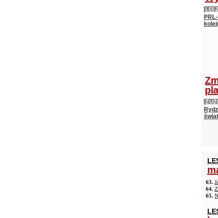
LES
PRL-
kolej
Zm
pl
ŻUŻ
Rydz
świat
LE
ma
63.
J
64.
Z
65.
N
LE