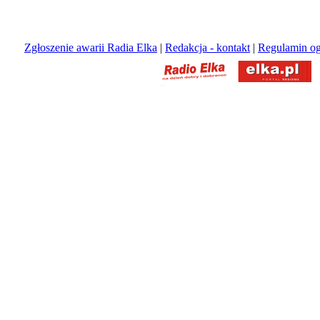
Zgłoszenie awarii Radia Elka
|
Redakcja - kontakt
|
Regulamin og