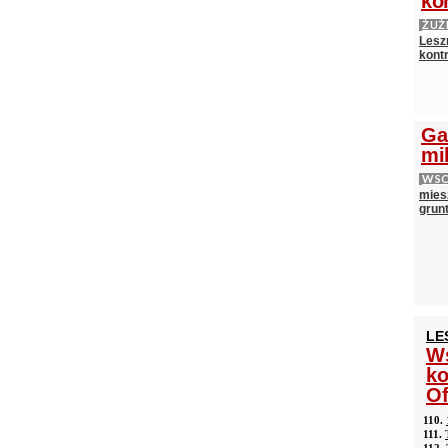
ko
ŻUŻ
Lesz
kontr
Ga
mi
WS
mies
grun
LE
Ws
ko
Of
110.
111.