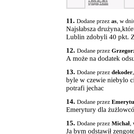
1 600 zł / m-c
wynajem, Leszno
11.
Dodane przez
as
, w dn
Najsłabsza drużyna,któ
Lublin zdobyli 40 pkt. 
12.
Dodane przez
Grzegor
A może na dodatek odsu
13.
Dodane przez
dekoder
byle w czewie niebylo ci
potrafi jechac
14.
Dodane przez
Emerytu
Emerytury dla żużlowców
15.
Dodane przez
Michał
,
Ja bym odstawił zengote