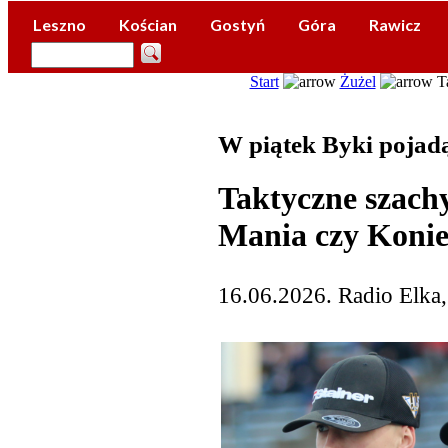
Leszno
Kościan
Gostyń
Góra
Rawicz
Start
Żużel
Ta
W piątek Byki pojad
Taktyczne szach
Mania czy Koni
16.06.2026. Radio Elka,