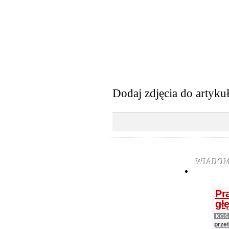
Dodaj zdjęcia do artyku
WIADOM
Pr
gł
KOŚ
prze