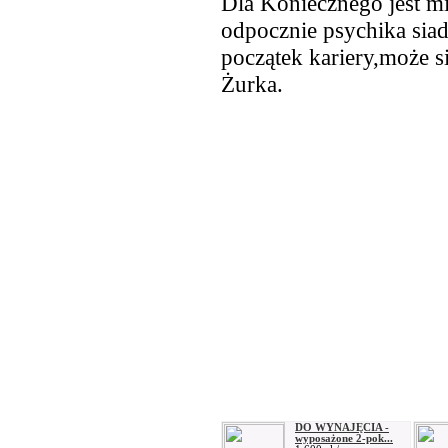
Dla Koniecznego jest mi
odpocznie psychika siad
początek kariery,może si
Żurka.
DO WYNAJĘCIA -
wyposażone 2-pok...