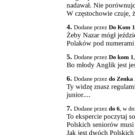
nadawał. Nie porównujci
W częstochowie czuje, ż
4.
Dodane przez
Do Kom 1
Żeby Nazar mógł jeździć
Polaków pod numerami 
5.
Dodane przez
Do kom 1
Bo młody Anglik jest je
6.
Dodane przez
do Zenka 
Ty widzę znasz regulamin
junior....
7.
Dodane przez
do 6
, w dn
To ekspercie poczytaj so
Polskich seniorów mus
Jak jest dwóch Polskic