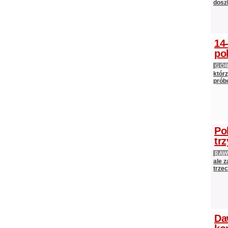
doszł
14
po
GÓ
którz
próbo
Po
tr
RAW
ale 
trze
Da