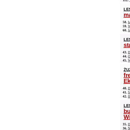
112.
LE
ma
58.
I
59.
W
60.
J
LE
st
43.
D
44.
O
45.
W
ŻU
fr
Ek
40.
D
41.
S
42.
I
LE
b
Wi
35.
D
36.
N