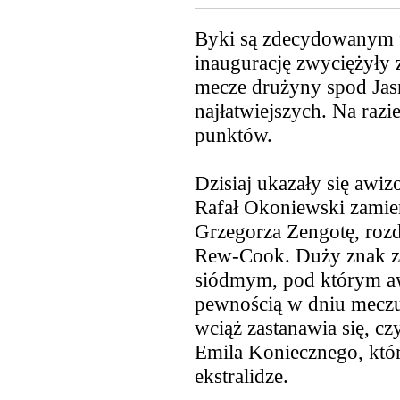
Byki są zdecydowanym 
inaugurację zwyciężyły 
mecze drużyny spod Jasn
najłatwiejszych. Na razi
punktów.
Dzisiaj
ukazały się awiz
Rafał Okoniewski zamie
Grzegorza Zengotę, rozdz
Rew-Cook. Duży znak za
siódmym, pod którym aw
pewnością w dniu meczu 
wciąż zastanawia się, c
Emila Koniecznego, któr
ekstralidze.