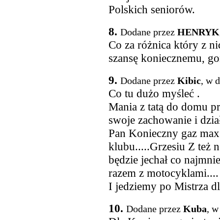
Polskich seniorów.
8.
Dodane przez
HENRYK
Co za różnica który z n
szansę koniecznemu, gor
9.
Dodane przez
Kibic
, w 
Co tu dużo myśleć .
Mania z tatą do domu pr
swoje zachowanie i dział
Pan Konieczny gaz max 
klubu.....Grzesiu Z też
będzie jechał co najmni
razem z motocyklami...
I jedziemy po Mistrza d
10.
Dodane przez
Kuba
, w