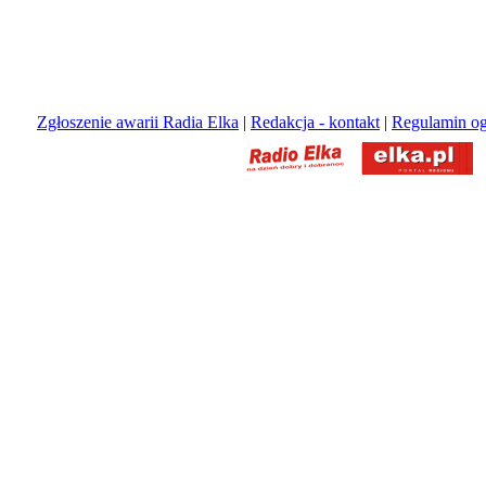
Zgłoszenie awarii Radia Elka
|
Redakcja - kontakt
|
Regulamin og