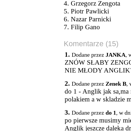
4. Grzegorz Zengota
5. Piotr Pawlicki
6. Nazar Parnicki
7. Filip Gano
Komentarze (15)
1.
Dodane przez
JANKA
, 
ZNÓW SŁABY ZENGO
NIE MŁODY ANGLIK
2.
Dodane przez
Zenek B
,
do 1 - Anglik jak sa,ma
polakiem a w skladzie 
3.
Dodane przez
do 1
, w dn
po pierwsze musimy mie
Anglik jeszcze daleka dr