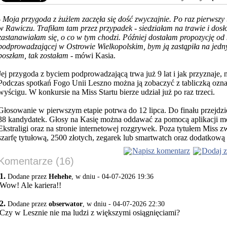
-
Moja przygoda z żużlem zaczęła się dość zwyczajnie. Po raz pierwsz
w Rawiczu. Trafiłam tam przez przypadek - siedziałam na trawie i dos
zastanawiałam się, o
co w tym chodzi. Później dostałam propozycję od 
podprowadzającej w Ostrowie Wielkopolskim, bym ją zastąpiła na jed
poszłam, tak zostałam
- mówi Kasia.
Jej przygoda z byciem podprowadzającą trwa już 9 lat i jak przyznaje, ni
Podczas spotkań Fogo Unii Leszno można ją zobaczyć z tabliczką ozn
wyścigu. W konkursie na Miss Startu bierze udział już po raz trzeci.
Głosowanie w pierwszym etapie potrwa do 12 lipca. Do finału przejdzi
38 kandydatek. Głosy na Kasię można oddawać za pomocą aplikacji m
Ekstraligi oraz na stronie internetowej rozgrywek. Poza tytułem Miss 
szarfę tytułową, 2500 złotych, zegarek lub smartwatch oraz dodatkową
Napisz komentarz
Dodaj z
Komentarze (16)
1.
Dodane przez
Hehehe
, w dniu - 04-07-2026 19:36
Wow! Ale kariera!!
2.
Dodane przez
obserwator
, w dniu - 04-07-2026 22:30
Czy w Lesznie nie ma ludzi z większymi osiągnięciami?