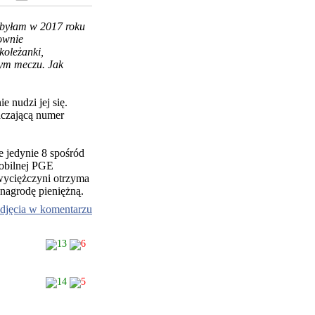
y byłam w 2017 roku
łownie
koleżanki,
nym meczu. Jak
e nudzi jej się.
aczającą numer
e jedynie 8 spośród
obilnej PGE
zwyciężczyni otrzyma
 nagrodę pieniężną.
djęcia w komentarzu
13
6
14
5