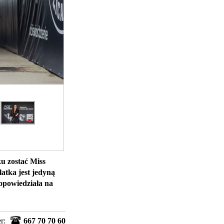
u zostać Miss
atka jest jedyną
opowiedziała na
er:
667 70 70 60