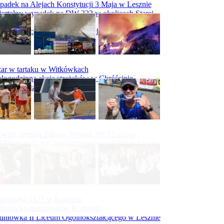
adek na Alejach Konstytucji 3 Maja w Lesznie
ertelny wypadek na DW 323 w okolicach Starej
ry
padek na obwodnicy Święciechowy
ar w tartaku w Witkówkach
logodzinna akcja strażaków w Chróścinie
ar hali tartaku w Racocie
rwszy trening Zdrovo Polonii 1912 Leszno
Malepszy Futsal Leszno trenuje pod okiem Sergio
vesa
iecka 10-tka
dniówka I LO w Rawiczu
dniówka maturzystów Kolberga
dniówka II Liceum Ogólnokształcącego w Lesznie