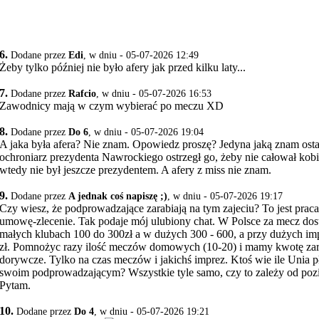
6.
Dodane przez
Edi
, w dniu - 05-07-2026 12:49
Żeby tylko później nie było afery jak przed kilku laty...
7.
Dodane przez
Rafcio
, w dniu - 05-07-2026 16:53
Zawodnicy mają w czym wybierać po meczu XD
8.
Dodane przez
Do 6
, w dniu - 05-07-2026 19:04
A jaka była afera? Nie znam. Opowiedz proszę? Jedyna jaką znam ostatn
ochroniarz prezydenta Nawrockiego ostrzegł go, żeby nie całował kobi
wtedy nie był jeszcze prezydentem. A afery z miss nie znam.
9.
Dodane przez
A jednak coś napiszę ;)
, w dniu - 05-07-2026 19:17
Czy wiesz, że podprowadzające zarabiają na tym zajeciu? To jest prac
umowę-zlecenie. Tak podaje mój ulubiony chat. W Polsce za mecz dos
małych klubach 100 do 300zł a w dużych 300 - 600, a przy dużych i
zł. Pomnożyc razy ilość meczów domowych (10-20) i mamy kwotę zar
dorywcze. Tylko na czas meczów i jakichś imprez. Ktoś wie ile Unia p
swoim podprowadzającym? Wszystkie tyle samo, czy to zależy od poz
Pytam.
10.
Dodane przez
Do 4
, w dniu - 05-07-2026 19:21