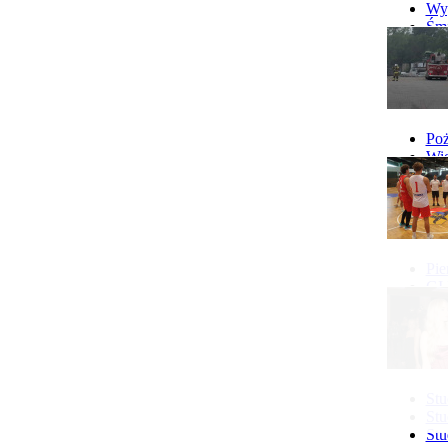
Wyp
Śmi
Gó
Wy
Poż
Wie
Poż
Pie
GI 
Ne
Pon
Stu
Stu
Stu