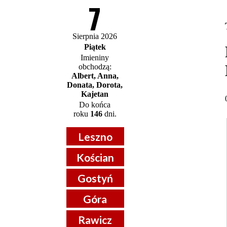
7
Sierpnia 2026
Piątek
Imieniny
obchodzą:
Albert, Anna,
Donata, Dorota,
Kajetan
Do końca
roku
146
dni.
Leszno
Kościan
Gostyń
Góra
Rawicz