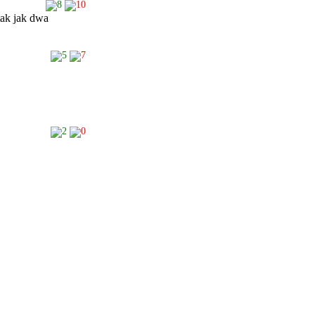
8
10
tak jak dwa
5
7
2
0