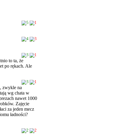
5
1
4
3
3
1
io to ta, że
et po rękach. Ale
3
1
a, zwykle na
tają wg chata w
mprezach nawet 1000
obków. Zajęcie
łaci za jeden mecz
iomu ładności?
2
2