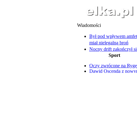
Wiadomości
Był pod wpływem amfet
miał nielegalną broń
Nocny drift zakończył si
Sport
mandatem i utratą prawa
Na Święciechowskiej asf
Oczy zwrócone na Rygę
zastąpi wieloletni bruk
Dawid Oscenda z now
Pracownik wpadł do kan
kontraktem
głębokości 4 metrów
Nazar Parnicki szczerze 
14-latkowie uciekali prz
trudnym okresie
policyjnym patrolem