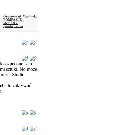
Gronowo ul. Myśliwska
POMPA CIE...
569 000 zł
sprzedaż, Leszno
3
2
1
2
ieoszpecone. - to
ami sztuki. No może
arczą. Studio
zeba to zakrywać
am.
2
1
1
2