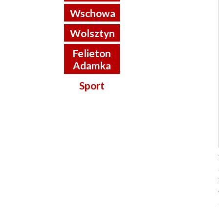
Wschowa
Wolsztyn
Felieton
Adamka
Sport