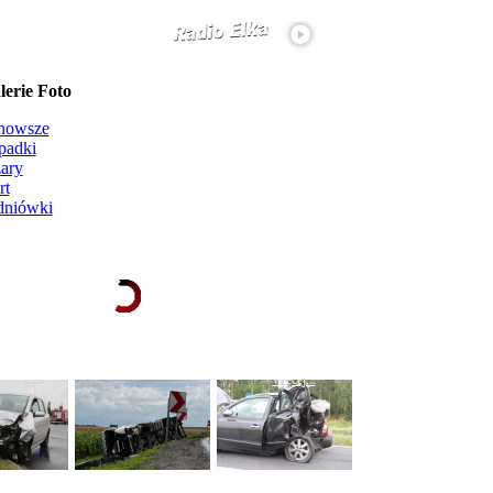
erie Foto
nowsze
padki
ary
rt
dniówki
Ładowanie galerii zdjęć...
więcej...