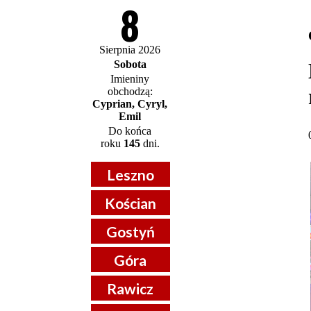
8
Sierpnia 2026
Sobota
Imieniny
obchodzą:
Cyprian, Cyryl,
Emil
Do końca
roku
145
dni.
Leszno
Kościan
Gostyń
Góra
Rawicz