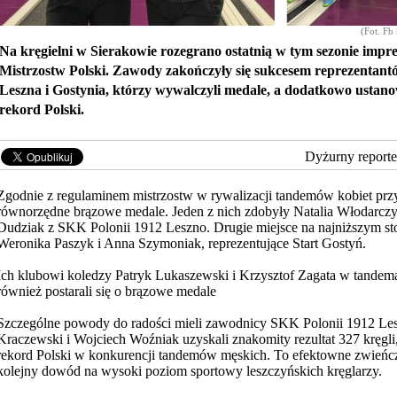
(Fot. Fb
Na kręgielni w Sierakowie rozegrano ostatnią w tym sezonie impre
Mistrzostw Polski. Zawody zakończyły się sukcesem reprezentan
Leszna i Gostynia, którzy wywalczyli medale, a dodatkowo ustan
rekord Polski.
Dyżurny reporte
Zgodnie z regulaminem mistrzostw w rywalizacji tandemów kobiet pr
równorzędne brązowe medale. Jeden z nich zdobyły Natalia Włodarczyk
Dudziak z SKK Polonii 1912 Leszno. Drugie miejsce na najniższym st
Weronika Paszyk i Anna Szymoniak, reprezentujące Start Gostyń.
Ich klubowi koledzy Patryk Lukaszewski i Krzysztof Zagata w tande
również postarali się o brązowe medale
Szczególne powody do radości mieli zawodnicy SKK Polonii 1912 Les
Kraczewski i Wojciech Woźniak uzyskali znakomity rezultat 327 kręgl
rekord Polski w konkurencji tandemów męskich. To efektowne zwieńcz
kolejny dowód na wysoki poziom sportowy leszczyńskich kręglarzy.