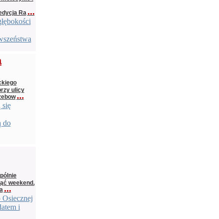
...
edycja Ra
głębokości
rwszeństwa
a
ckiego
rzy ulicy
...
rzebow
 się
ą do
pólnie
ząć weekend.
...
a
o Osiecznej
datem i