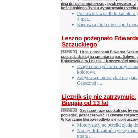
dwa dni pełne motoryzacyjnych wyzwań - z
kościańskiego Rynku wystartowała trzecia 
Pracownik wpadł do kanału o 
4 met...
Kierowca Opla nie ustąpił pie
Leszno pożegnało Edward
Szczuckiego
LESZNO
Urna z prochami Edwarda Szczu
spoczęła dzisiaj na cmentarzu parafialnym p
Kąkolewskiej w Lesznie. Uroczystości pog
Dzięki darczyńcom domy staną
kolorowe
Zabytkowe motocykle przyjad
Osiecznej i ...
Licznik się nie zatrzymuje.
Biegają od 13 lat
LESZNO
Sześćset razy spotkali się, by ws
pobiegać, pospacerować i aktywnie rozpoc
W Karczmie Borowej odbyła się jubileuszow
Motoryzacyjne perełki zjadą d
Nocny drift zakończył się man
utratą ...