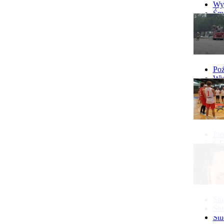
Wyp
Śmi
Gó
Wy
Poż
Wie
Poż
Pie
GI 
Ne
Pon
Stu
Stu
Stu