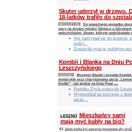
Skuter uderzył w drzewo.
18-latków trafiło do szpital
WOLSZTYN
Do poważnego wypadku doszł
nocy na drodze między Olejnicą a Górskiem
wolsztyńskim. Skuter, którym podróżowało
Nie zatrzymał się do kontroli, u
policj...
Zostawiła syna w rozbitym auc
Kombii i Blanka na Dniu P
Leszczyńskiego
LESZNO
Występy Blanki i zespołu Kombii
motocykle oraz charytatywna akcja „Lemon
...
Emilki” - tak będzie na Dniu Powi
Pudełko Życia wraca do Leszn
Wyprzedzał na trzeciego z dzi
aucie....
Mieszkańcy sami
LESZNO
mają myć kubły na bio?
63.
Jakim trzeba być naiwnym ignorantem aby myśl.