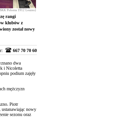
 SKK Polonia 1912 Leszno)
zę rangi
tów klubów z
owiony został nowy
r:
667 70 70 60
zyznano dwa
 i Nicoletta
opniu podium zajęły
mach mężczyzn
zno. Piotr
i, ustanawiając nowy
enie sezonu oraz