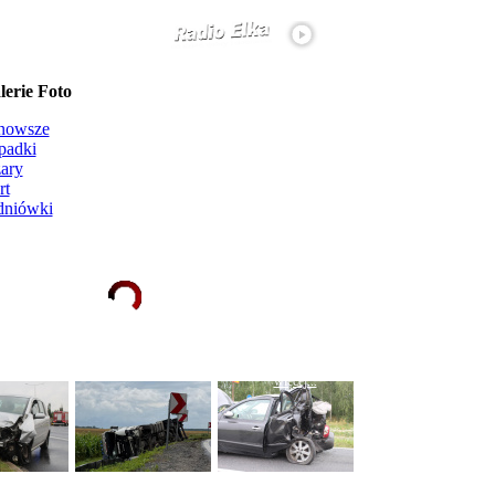
erie Foto
nowsze
padki
ary
rt
dniówki
Ładowanie galerii zdjęć...
więcej...