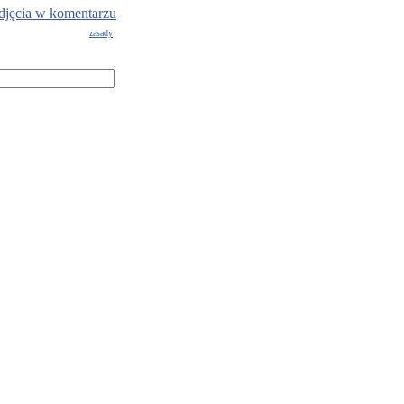
djęcia w komentarzu
zasady
g