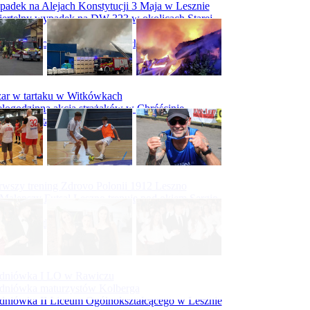
adek na Alejach Konstytucji 3 Maja w Lesznie
ertelny wypadek na DW 323 w okolicach Starej
ry
padek na obwodnicy Święciechowy
ar w tartaku w Witkówkach
logodzinna akcja strażaków w Chróścinie
ar hali tartaku w Racocie
rwszy trening Zdrovo Polonii 1912 Leszno
Malepszy Futsal Leszno trenuje pod okiem Sergio
vesa
iecka 10-tka
dniówka I LO w Rawiczu
dniówka maturzystów Kolberga
dniówka II Liceum Ogólnokształcącego w Lesznie