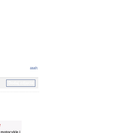
zasady
ę
 motocykle i