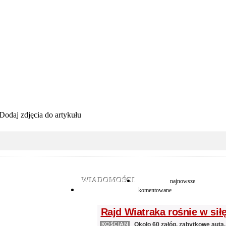
Dodaj zdjęcia do artykułu
WIADOMOŚCI
najnowsze
komentowane
Rajd Wiatraka rośnie w sił
KOŚCIAN
Około 60 załóg, zabytkowe auta,