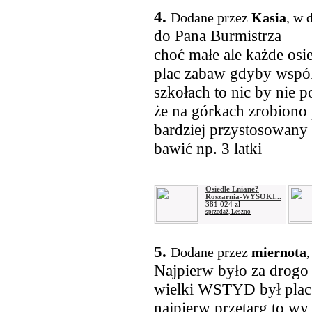
4.
Dodane przez
Kasia
, w 
do Pana Burmistrza
choć małe ale każde os
plac zabaw gdyby wspóln
szkołach to nic by nie 
że na górkach zrobiono 
bardziej przystosowany d
bawić np. 3 latki
Osiedle Lniane?
Roszarnia-WYSOKI...
381 024 zł
sprzedaż, Leszno
5.
Dodane przez
miernota
,
Najpierw było za drogo 
wielki WSTYD był plac 
najpierw przetarg to wy 