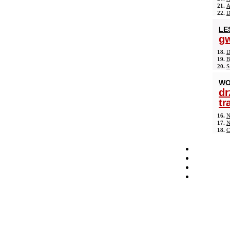
21.
A
22.
D
LE
gw
18.
D
19.
B
20.
S
WO
dr
tr
16.
N
17.
N
18.
C