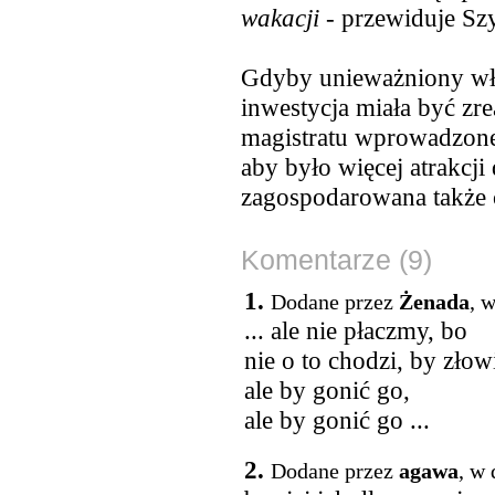
wakacji
- przewiduje Szy
Gdyby unieważniony wła
inwestycja miała być zre
magistratu wprowadzone
aby było więcej atrakcji
zagospodarowana także 
Komentarze (9)
1.
Dodane przez
Żenada
, 
... ale nie płaczmy, bo
nie o to chodzi, by złow
ale by gonić go,
ale by gonić go ...
2.
Dodane przez
agawa
, w