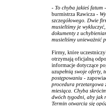
-
To chyba jakieś fatum
-
burmistrza Rawicza -
Wym
szczegółowego. Dwie firm
musieliśmy je wykluczyć, 
dokumenty z uchybieniami
musieliśmy unieważnić 
Firmy, które uczestniczy
otrzymają oficjalną odp
informacje dotyczące p
uzupełnią swoje oferty,
postępowaniu
- zapowiad
procedura przetargowa 
miesiąca. Chyba skrócim
dwóch tygodni, aby jak n
Termin otwarcia się opóź