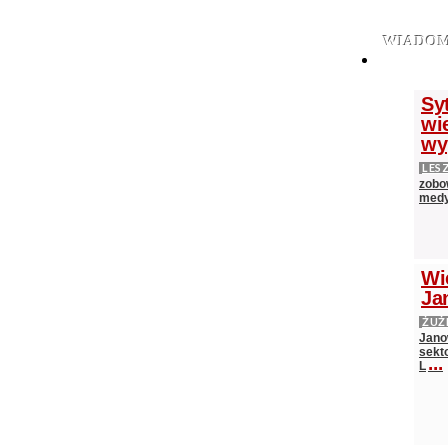
WIADOM
Sy
wie
wy
LES
zobo
medy
Wi
Ja
ŻUŻ
Jano
sekt
...
L