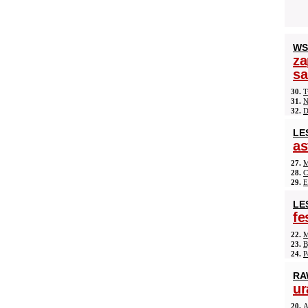
WS
za
s
30.
T
31.
N
32.
D
LE
as
27.
M
28.
C
29.
E
LE
fe
22.
M
23.
B
24.
P
RA
ur
20.
A