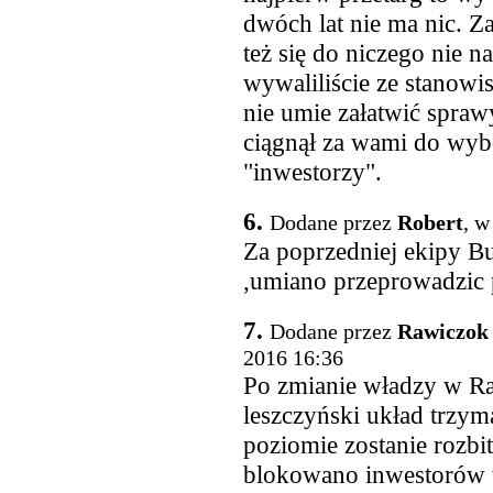
dwóch lat nie ma nic. Za
też się do niczego nie n
wywaliliście ze stanowis
nie umie załatwić sprawy
ciągnął za wami do wyb
"inwestorzy".
6.
Dodane przez
Robert
, w
Za poprzedniej ekipy Bu
,umiano przeprowadzic p
7.
Dodane przez
Rawiczok 
2016 16:36
Po zmianie władzy w Ra
leszczyński układ trzym
poziomie zostanie rozbi
blokowano inwestorów w