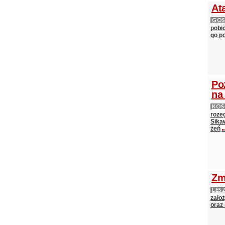
At
GOS
pobic
go po
Po
na
KOŚ
roze
Sika
.
żeń
Zm
LES
zało
oraz