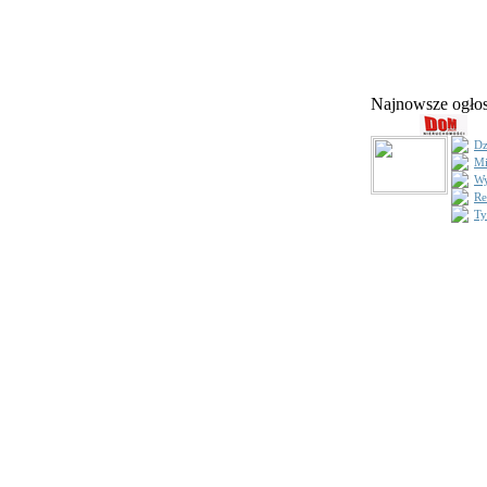
Najnowsze ogł
Dz
Mi
Wy
Re
Ty