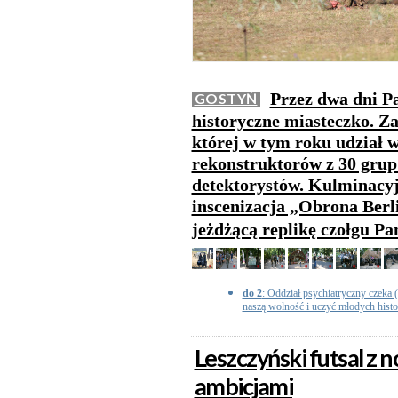
Przez dwa dni Pa
GOSTYŃ
historyczne miasteczko. Z
której w tym roku udział w
rekonstruktorów z 30 grup 
detektorystów. Kulminacy
inscenizacja „Obrona Berl
jeżdżącą replikę czołgu Pa
do 2
: Oddział psychiatryczny czeka (.
naszą wolność i uczyć młodych histori
Leszczyński futsal z
ambicjami