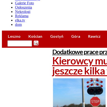
Galerie Foto
Ogłoszenia
Nekrologi
Reklama
elka.tv
dom
Leszno
Kościan
Gostyń
Góra
Rawicz
Dodatkowe prace prz
Kierowcy mu
jeszcze kilka