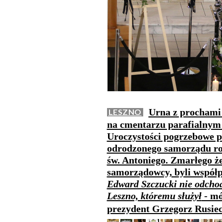
Urna z prochami 
LESZNO
na cmentarzu parafialnym 
Uroczystości pogrzebowe p
odrodzonego samorządu roz
św. Antoniego. Zmarłego ż
samorządowcy, byli współp
Edward Szczucki nie odchod
Leszno, któremu służył
- mó
prezydent Grzegorz Rusie