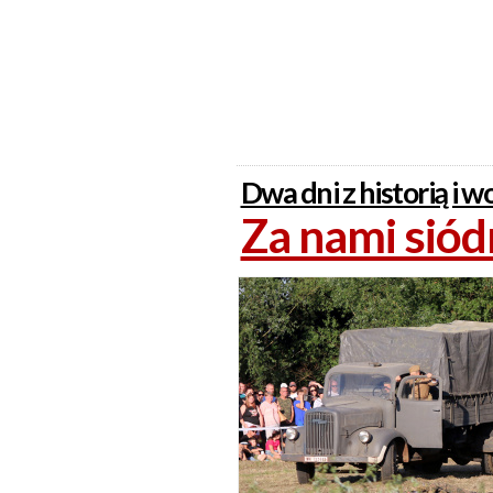
Dwa dni z historią i
Za nami sió