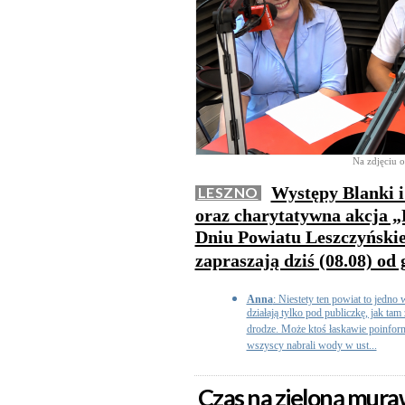
Na zdjęciu o
Występy Blanki i
LESZNO
oraz charytatywna akcja „
Dniu Powiatu Leszczyńskie
zapraszają dziś (08.08) od 
Anna
: Niestety ten powiat to jedno 
działają tylko pod publiczkę, jak ta
drodze. Może ktoś łaskawie poinform
wszyscy nabrali wody w ust...
Czas na zieloną mur