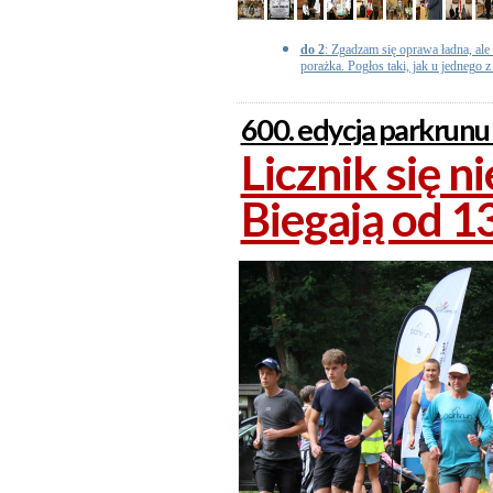
do 2
: Zgadzam się oprawa ładna, ale 
porażka. Pogłos taki, jak u jednego z
600. edycja parkrunu
Licznik się n
Biegają od 13