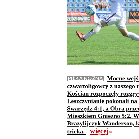
Mocne wejśc
PIŁKA NOŻNA
czwartoligowcy z naszego 
Kościan rozpoczęły rozgry
Leszczynianie pokonali na
Swarzędz 4:1, a Obra prze
Mieszkiem Gniezno 5:2. W 
Brazylijczyk Wanderson, k
więcej
tricka.
>>