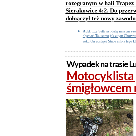
rozegranym w hali Trapez 
Sierakowice 4:2. Do przer
dołoączył też nowy zawodn
Add
: Czy Setti jest dalej naszym z
słychać. Tak samo jak z tym Chorwat
roku.On zostaje? Słabe info z tego klu
Wypadek na trasie Lu
Motocyklista
śmigłowcem