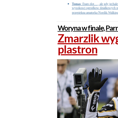
Tomas
: Etam zlot....., ale gdy jech
wysokosci ogrodkow dzialkowych na 
przepiekna amatorka Nordik-Walking
Woryna w finale, Parn
Zmarzlik wyg
plastron