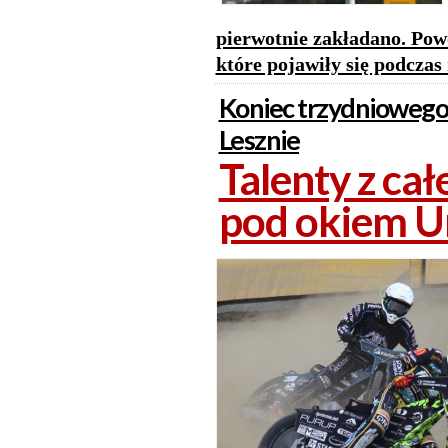
pierwotnie zakładano. Pow
które pojawiły się podczas
Koniec trzydniowego
Lesznie
Talenty z ca
pod okiem Un