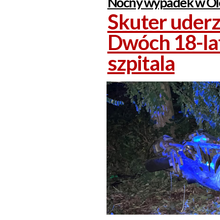
Nocny wypadek w Ole
Skuter uderz
Dwóch 18-lat
szpitala