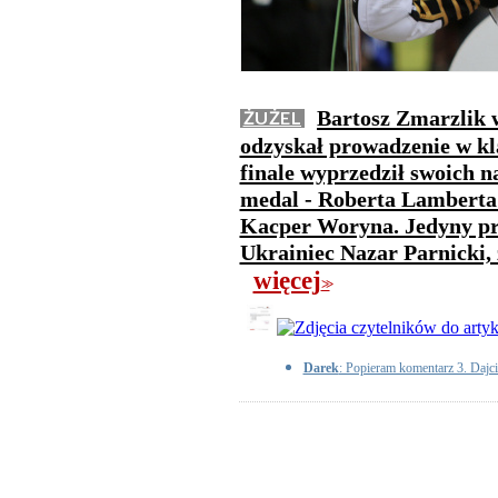
Bartosz Zmarzlik 
ŻUŻEL
odzyskał prowadzenie w kl
finale wyprzedził swoich n
medal - Roberta Lamberta 
Kacper Woryna. Jedyny prz
Ukrainiec Nazar Parnicki, 
więcej
>>
Darek
: Popieram komentarz 3. Dajci