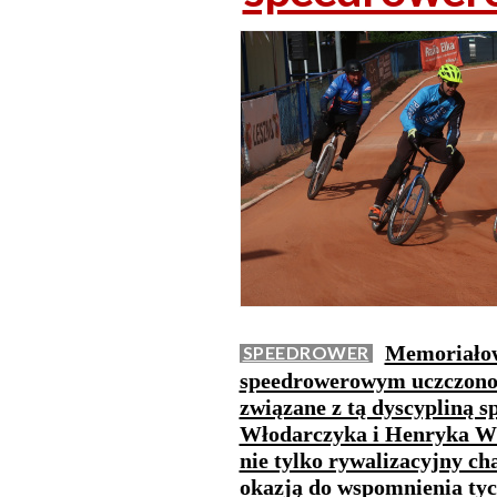
Memoriałow
SPEEDROWER
speedrowerowym uczczono p
związane z tą dyscypliną 
Włodarczyka i Henryka Wł
nie tylko rywalizacyjny ch
okazją do wspomnienia tyc