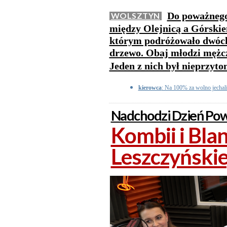
Do poważnego
WOLSZTYN
między Olejnicą a Górskie
którym podróżowało dwóch 
drzewo. Obaj młodzi mężczyź
Jeden z nich był nieprzyt
kierowca
: Na 100% za wolno jechali
Nadchodzi Dzień Pow
Kombii i Bla
Leszczyński