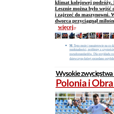
klimat kolejowej podróży
Lesznie można było wejść d
i zajrzeć do maszynowni. W
dworca przyciągnął miłośni
więcej
>>
M
: Tego może i pasażerowie na co dz
punktualności, problemy z czystości
pseudostandardów. Dla przykładu r
dziewczyną której sprzedano ostybilet
Wysokie zwycięstwa 
Polonia i Obra