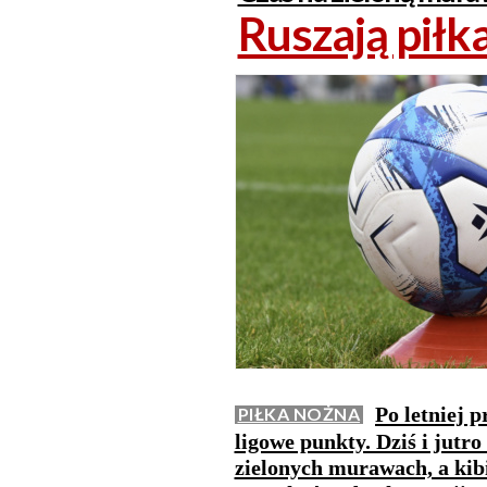
Ruszają piłk
Po letniej 
PIŁKA NOŻNA
ligowe punkty. Dziś i jutr
zielonych murawach, a kib