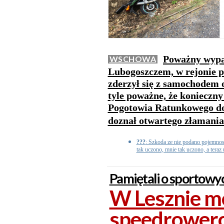
Poważny wypa
WSCHOWA
Lubogoszczem, w rejonie p
zderzył się z samochodem 
tyle poważne, że konieczn
Pogotowia Ratunkowego do 
doznał otwartego złamania
???
: Szkoda ze nie podano pojemnos
tak uczono, mnie tak uczono, a teraz 
Pamiętali o sportowy
W Lesznie m
speedrowero