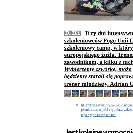
Trzy dni intensywn
ŻUŻEL
szkoleniowców Fogo Unii L
szkoleniowy camp, w który
europejskiego żużla. Trene
zawodnikom, a kilku z nich
Wybierzemy czwórkę, może p
będziemy starali się popro
trener młodzieży, Adrian 
M
: Pytam zatem: czy tak tanio można
płatnika złapać jeśli się dobrze zakr
tego spędu raczej nie ma.
Jest kolejne wzmocni