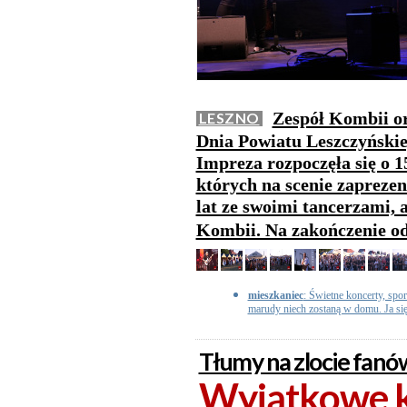
Zespół Kombii or
LESZNO
Dnia Powiatu Leszczyńskie
Impreza rozpoczęła się o 1
których na scenie zaprezen
lat ze swoimi tancerzami, a
Kombii. Na zakończenie od
mieszkaniec
: Świetne koncerty, spor
marudy niech zostaną w domu. Ja si
Tłumy na zlocie fanó
Wyjątkowe k