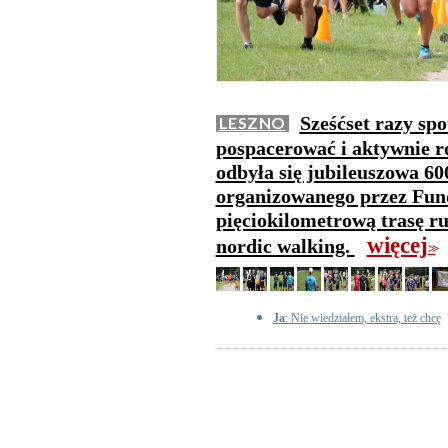
Sześćset razy spo
LESZNO
pospacerować i aktywnie 
odbyła się jubileuszowa 60
organizowanego przez Fun
pięciokilometrową trasę ru
więcej
nordic walking.
>>
Ja
: Nie wiedziałem, ekstra, też chcę