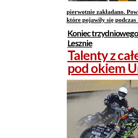
pierwotnie zakładano. Pow
które pojawiły się podczas
Koniec trzydniowego
Lesznie
Talenty z ca
pod okiem Un