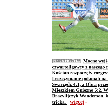
Mocne wejśc
PIŁKA NOŻNA
czwartoligowcy z naszego 
Kościan rozpoczęły rozgry
Leszczynianie pokonali na
Swarzędz 4:1, a Obra prze
Mieszkiem Gniezno 5:2. W 
Brazylijczyk Wanderson, k
więcej
tricka.
>>