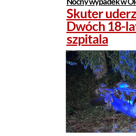
Nocny wypadek w Ole
Skuter uderz
Dwóch 18-lat
szpitala