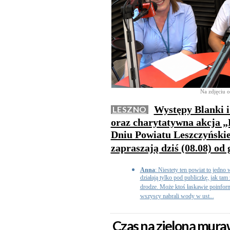
Na zdjęciu o
Występy Blanki i
LESZNO
oraz charytatywna akcja „
Dniu Powiatu Leszczyńskie
zapraszają dziś (08.08) od 
Anna
: Niestety ten powiat to jedno 
działają tylko pod publiczkę, jak ta
drodze. Może ktoś łaskawie poinform
wszyscy nabrali wody w ust...
Czas na zieloną mur