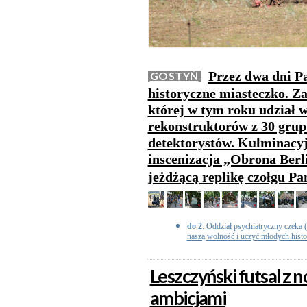
Przez dwa dni Pa
GOSTYŃ
historyczne miasteczko. Z
której w tym roku udział w
rekonstruktorów z 30 grup 
detektorystów. Kulminacy
inscenizacja „Obrona Berl
jeżdżącą replikę czołgu Pa
do 2
: Oddział psychiatryczny czeka (.
naszą wolność i uczyć młodych histori
Leszczyński futsal z
ambicjami