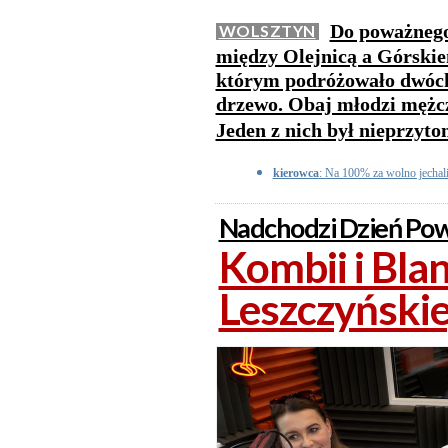
Do poważnego
WOLSZTYN
między Olejnicą a Górskie
którym podróżowało dwóch 
drzewo. Obaj młodzi mężczyź
Jeden z nich był nieprzyt
kierowca
: Na 100% za wolno jechali
Nadchodzi Dzień Pow
Kombii i Bla
Leszczyński