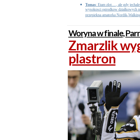
Tomas
: Etam zlot....., ale gdy jech
wysokosci ogrodkow dzialkowych na 
przepiekna amatorka Nordik-Walking
Woryna w finale, Parn
Zmarzlik wyg
plastron