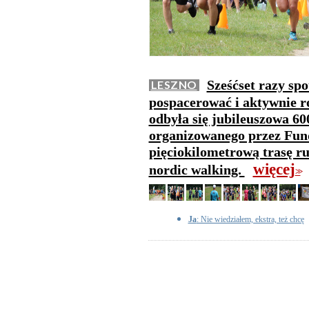
Sześćset razy spo
LESZNO
pospacerować i aktywnie 
odbyła się jubileuszowa 60
organizowanego przez Fun
pięciokilometrową trasę ru
więcej
nordic walking.
>>
Ja
: Nie wiedziałem, ekstra, też chcę