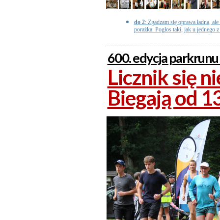
do 2
: Zgadzam się oprawa ładna, ale 
porażka. Pogłos taki, jak u jednego z
600. edycja parkrunu
Licznik się n
Biegają od 13