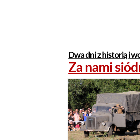
Dwa dni z historią i
Za nami sió