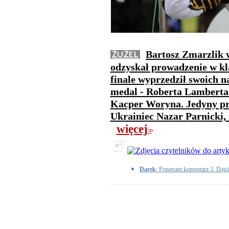
Bartosz Zmarzlik 
ŻUŻEL
odzyskał prowadzenie w kl
finale wyprzedził swoich n
medal - Roberta Lamberta 
Kacper Woryna. Jedyny prz
Ukrainiec Nazar Parnicki, 
więcej
>>
Darek
: Popieram komentarz 3. Dajci