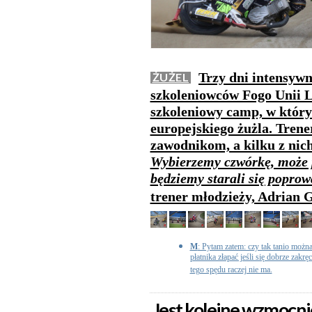
Trzy dni intensywn
ŻUŻEL
szkoleniowców Fogo Unii L
szkoleniowy camp, w który
europejskiego żużla. Trene
zawodnikom, a kilku z nich
Wybierzemy czwórkę, może p
będziemy starali się popro
trener młodzieży, Adrian 
M
: Pytam zatem: czy tak tanio można
płatnika złapać jeśli się dobrze zakr
tego spędu raczej nie ma.
Jest kolejne wzmocni