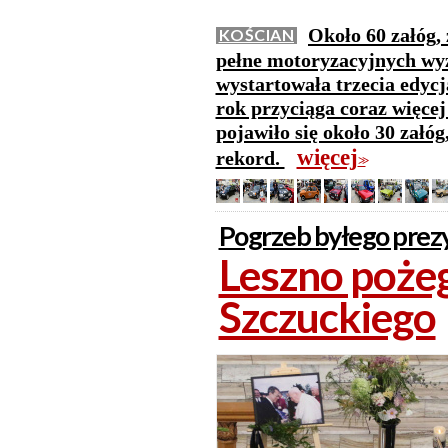
Około 60 załóg,
KOŚCIAN
pełne motoryzacyjnych wy
wystartowała trzecia edyc
rok przyciąga coraz więcej
pojawiło się około 30 załó
więcej
rekord.
>>
Pogrzeb byłego prez
Leszno poże
Szczuckiego