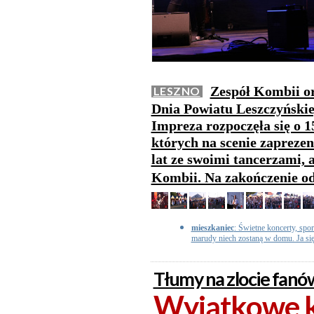
Zespół Kombii or
LESZNO
Dnia Powiatu Leszczyńskie
Impreza rozpoczęła się o 1
których na scenie zaprezen
lat ze swoimi tancerzami, a
Kombii. Na zakończenie od
mieszkaniec
: Świetne koncerty, spor
marudy niech zostaną w domu. Ja si
Tłumy na zlocie fanó
Wyjątkowe k