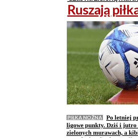
Ruszają piłk
Po letniej 
PIŁKA NOŻNA
ligowe punkty. Dziś i jutr
zielonych murawach, a kib