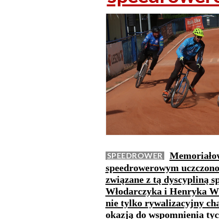
Memoriałow
SPEEDROWER
speedrowerowym uczczono p
związane z tą dyscypliną 
Włodarczyka i Henryka Wł
nie tylko rywalizacyjny ch
okazją do wspomnienia tyc