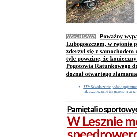
Poważny wypa
WSCHOWA
Lubogoszczem, w rejonie p
zderzył się z samochodem 
tyle poważne, że konieczn
Pogotowia Ratunkowego do 
doznał otwartego złamania
???
: Szkoda ze nie podano pojemnos
tak uczono, mnie tak uczono, a teraz 
Pamiętali o sportowy
W Lesznie m
speedrowero