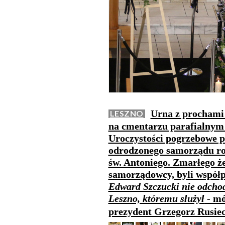
Urna z prochami 
LESZNO
na cmentarzu parafialnym 
Uroczystości pogrzebowe p
odrodzonego samorządu roz
św. Antoniego. Zmarłego ż
samorządowcy, byli współp
Edward Szczucki nie odchod
Leszno, któremu służył
- mó
prezydent Grzegorz Rusie