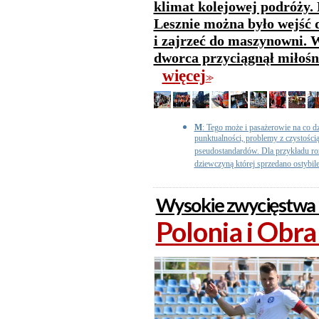
klimat kolejowej podróży
Lesznie można było wejść d
i zajrzeć do maszynowni. W
dworca przyciągnął miłośni
więcej
>>
M
: Tego może i pasażerowie na co dz
punktualności, problemy z czystości
pseudostandardów. Dla przykładu r
dziewczyną której sprzedano ostybilet
Wysokie zwycięstwa 
Polonia i Obra