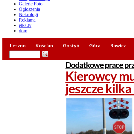
Galerie Foto
Ogłoszenia
Nekrologi
Reklama
elka.tv
dom
Leszno
Kościan
Gostyń
Góra
Rawicz
Dodatkowe prace prz
Kierowcy mu
jeszcze kilka