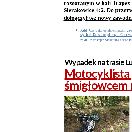
rozegranym w hali Trapez 
Sierakowice 4:2. Do przer
dołoączył też nowy zawodn
Add
: Czy Setti jest dalej naszym z
słychać. Tak samo jak z tym Chorwat
roku.On zostaje? Słabe info z tego klu
Wypadek na trasie Lu
Motocyklista
śmigłowcem