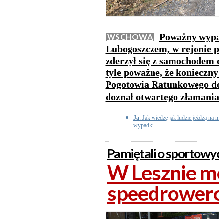
Poważny wypa
WSCHOWA
Lubogoszczem, w rejonie p
zderzył się z samochodem 
tyle poważne, że konieczn
Pogotowia Ratunkowego do 
doznał otwartego złamania
Ja
: Jak wiedzę jak ludzie jeżdżą na m
wypadki.
Pamiętali o sportowy
W Lesznie m
speedrowero