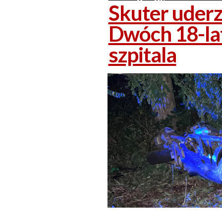
Skuter uderz
Dwóch 18-lat
szpitala