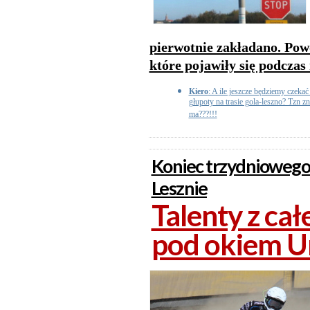
pierwotnie zakładano. Pow
które pojawiły się podczas
Kiero
: A ile jeszcze będziemy czeka
głupoty na trasie gola-leszno? Tzn zn
ma???!!!
Koniec trzydniowego
Lesznie
Talenty z ca
pod okiem Un