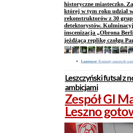
historyczne miasteczko. Z
której w tym roku udział w
rekonstruktorów z 30 grup 
detektorystów. Kulminacy
inscenizacja „Obrona Berl
jeżdżącą replikę czołgu Pa
Luntrucer
: Komenty naprawdę sup
Leszczyński futsal z
ambicjami
Zespół GI Ma
Leszno goto