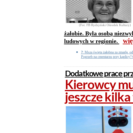
(Fot. FB Rydzyński Ośrodek Kultury)
żałobie. Była osobą niezwy
wię
ludowych w regionie.
?
: Msza święta żałobna za zmarłą, o
Pogrzeb na cmentarzu przy kaplicy? 
Dodatkowe prace prz
Kierowcy mu
jeszcze kilka