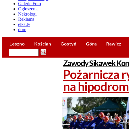
Galerie Foto
Ogłoszenia
Nekrologi
Reklama
elka.tv
dom
Leszno
Kościan
Gostyń
Góra
Rawicz
Zawody Sikawek Kon
Pożarnicza r
na hipodrom