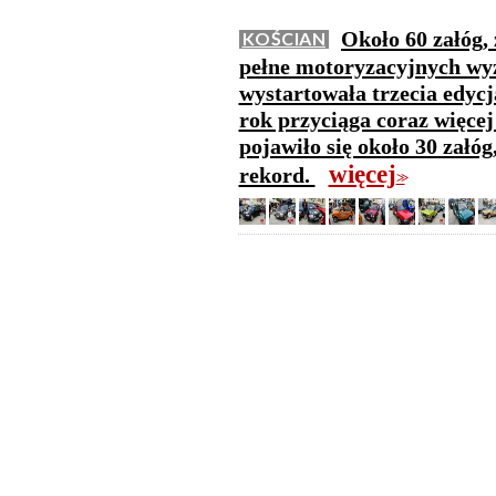
Około 60 załóg,
KOŚCIAN
pełne motoryzacyjnych wy
wystartowała trzecia edyc
rok przyciąga coraz więcej
pojawiło się około 30 załó
więcej
rekord.
>>