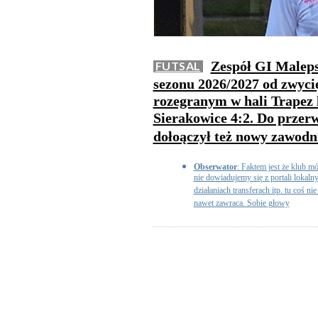
Zespół GI Maleps
FUTSAL
sezonu 2026/2027 od zwyc
rozegranym w hali Trapez 
Sierakowice 4:2. Do przer
dołoączył też nowy zawodn
Obserwator
: Faktem jest że klub m
nie dowiadujemy się z portali lokaln
działaniach transferach itp. tu coś nie
nawet zawraca. Sobie głowy