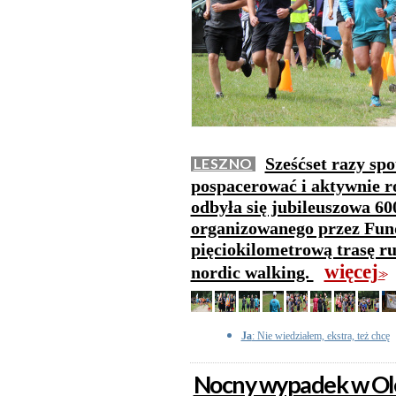
Sześćset razy spo
LESZNO
pospacerować i aktywnie 
odbyła się jubileuszowa 60
organizowanego przez Fun
pięciokilometrową trasę ru
więcej
nordic walking.
>>
Ja
: Nie wiedziałem, ekstra, też chcę
Nocny wypadek w Ole