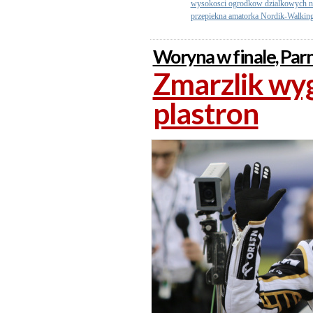
wysokosci ogrodkow dzialkowych na 
przepiekna amatorka Nordik-Walking
Woryna w finale, Parn
Zmarzlik wyg
plastron