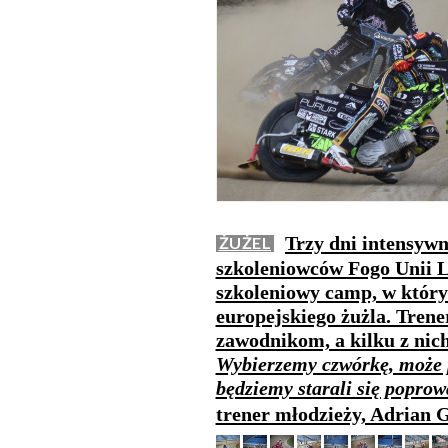
Trzy dni intensywn
ŻUŻEL
szkoleniowców Fogo Unii L
szkoleniowy camp, w który
europejskiego żużla. Trene
zawodnikom, a kilku z nich
Wybierzemy czwórkę, może p
będziemy starali się popro
trener młodzieży, Adrian 