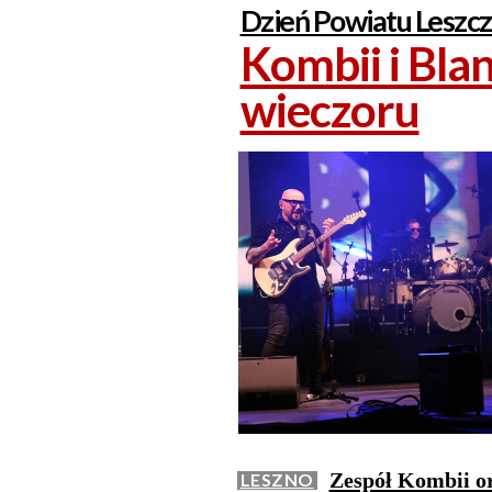
Dzień Powiatu Leszc
Kombii i Bla
wieczoru
Zespół Kombii or
LESZNO