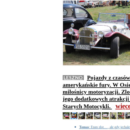
Pojazdy z czasów
LESZNO
amerykańskie fury. W Osiec
miłośnicy motoryzacji. Zlo
jego dodatkowych atrakcji
więc
Starych Motocykli.
Tomas
: Etam zlot....., ale gdy jech