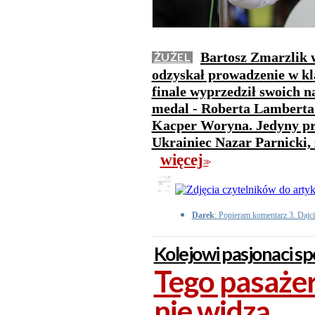
Bartosz Zmarzlik 
ŻUŻEL
odzyskał prowadzenie w kl
finale wyprzedził swoich n
medal - Roberta Lamberta 
Kacper Woryna. Jedyny prz
Ukrainiec Nazar Parnicki, 
więcej
>>
Darek
: Popieram komentarz 3. Dajci
Kolejowi pasjonaci spo
Tego pasażer
nie widzą