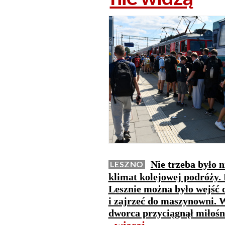
Nie trzeba było n
LESZNO
klimat kolejowej podróży
Lesznie można było wejść d
i zajrzeć do maszynowni. W
dworca przyciągnął miłośni