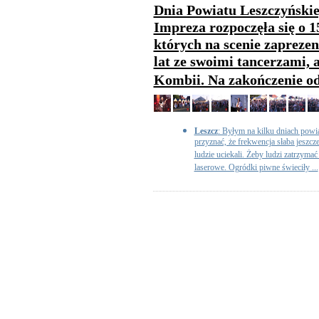
Dnia Powiatu Leszczyńskie
Impreza rozpoczęła się o 1
których na scenie zaprezen
lat ze swoimi tancerzami, a
Kombii. Na zakończenie od
Leszcz
: Byłym na kilku dniach powia
przyznać, że frekwencja słaba jeszcz
ludzie uciekali. Żeby ludzi zatrzymać
laserowe. Ogródki piwne świeciły ...