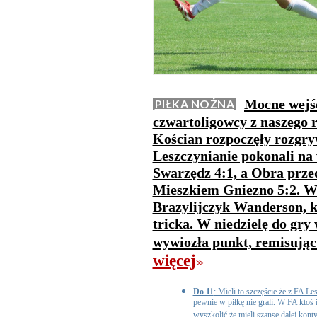
Mocne wejśc
PIŁKA NOŻNA
czwartoligowcy z naszego 
Kościan rozpoczęły rozgry
Leszczynianie pokonali na
Swarzędz 4:1, a Obra prze
Mieszkiem Gniezno 5:2. W 
Brazylijczyk Wanderson, k
tricka. W niedzielę do gr
wywiozła punkt, remisując 
więcej
>>
Do 11
: Mieli to szczęście że z FA Les
pewnie w piłkę nie grali. W FA ktoś 
wyszkolić że mieli szansę dalej kon