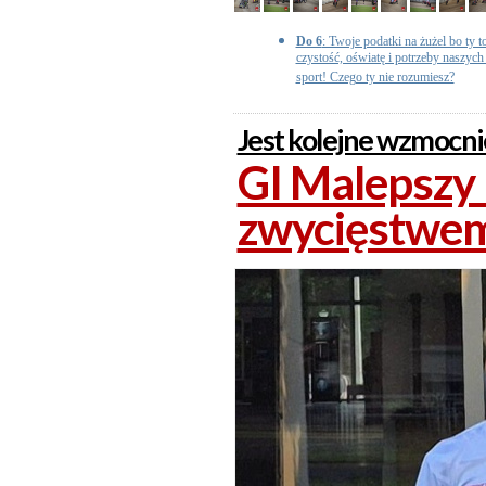
Do 6
: Twoje podatki na żużel bo ty t
czystość, oświatę i potrzeby naszych d
sport! Czego ty nie rozumiesz?
Jest kolejne wzmocni
GI Malepszy
zwycięstwe