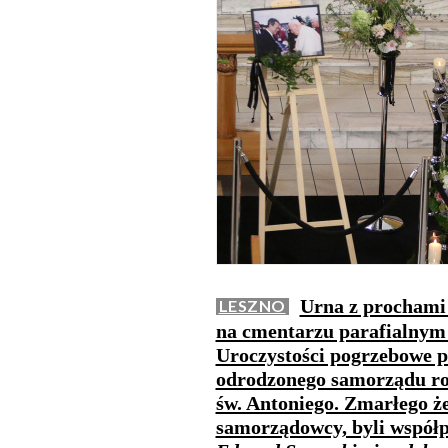
Urna z prochami 
LESZNO
na cmentarzu parafialnym 
Uroczystości pogrzebowe p
odrodzonego samorządu roz
św. Antoniego. Zmarłego ż
samorządowcy, byli współp