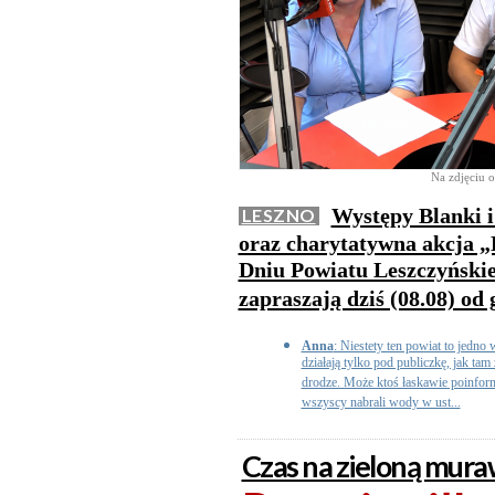
Na zdjęciu o
Występy Blanki i
LESZNO
oraz charytatywna akcja „
Dniu Powiatu Leszczyńskie
zapraszają dziś (08.08) od 
Anna
: Niestety ten powiat to jedno 
działają tylko pod publiczkę, jak ta
drodze. Może ktoś łaskawie poinform
wszyscy nabrali wody w ust...
Czas na zieloną mur