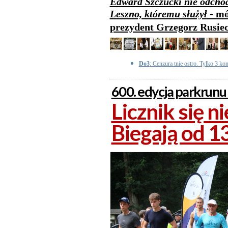
Edward Szczucki nie odchod
Leszno, któremu służył
- mó
prezydent Grzegorz Rusie
Do3
: Cenzura tnie ostro. Tylko 3 ko
600. edycja parkrunu
Licznik się n
Biegają od 13