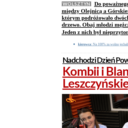
Do poważnego
WOLSZTYN
między Olejnicą a Górskie
którym podróżowało dwóch 
drzewo. Obaj młodzi mężczyź
Jeden z nich był nieprzyt
kierowca
: Na 100% za wolno jechali
Nadchodzi Dzień Pow
Kombii i Bla
Leszczyński