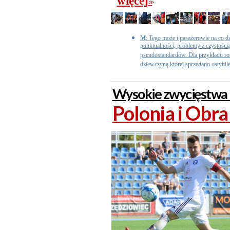
więcej
>>
M
: Tego może i pasażerowie na co dz
punktualności, problemy z czystości
pseudostandardów. Dla przykładu r
dziewczyną której sprzedano ostybilet
Wysokie zwycięstwa 
Polonia i Obra