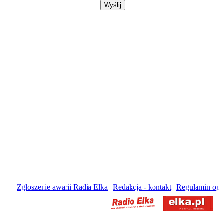
Zgłoszenie awarii Radia Elka
|
Redakcja - kontakt
|
Regulamin og