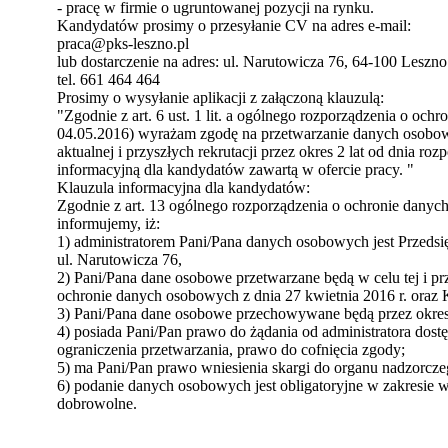
- pracę w firmie o ugruntowanej pozycji na rynku.
Kandydatów prosimy o przesyłanie CV na adres e-mail:
praca@pks-leszno.pl
lub dostarczenie na adres: ul. Narutowicza 76, 64-100 Leszno
tel. 661 464 464
Prosimy o wysyłanie aplikacji z załączoną klauzulą:
"Zgodnie z art. 6 ust. 1 lit. a ogólnego rozporządzenia o oc
04.05.2016) wyrażam zgodę na przetwarzanie danych osobow
aktualnej i przyszłych rekrutacji przez okres 2 lat od dnia ro
informacyjną dla kandydatów zawartą w ofercie pracy. "
Klauzula informacyjna dla kandydatów:
Zgodnie z art. 13 ogólnego rozporządzenia o ochronie danyc
informujemy, iż:
1) administratorem Pani/Pana danych osobowych jest Przedsi
ul. Narutowicza 76,
2) Pani/Pana dane osobowe przetwarzane będą w celu tej i przy
ochronie danych osobowych z dnia 27 kwietnia 2016 r. oraz 
3) Pani/Pana dane osobowe przechowywane będą przez okres te
4) posiada Pani/Pan prawo do żądania od administratora dos
ograniczenia przetwarzania, prawo do cofnięcia zgody;
5) ma Pani/Pan prawo wniesienia skargi do organu nadzorcze
6) podanie danych osobowych jest obligatoryjne w zakresie 
dobrowolne.