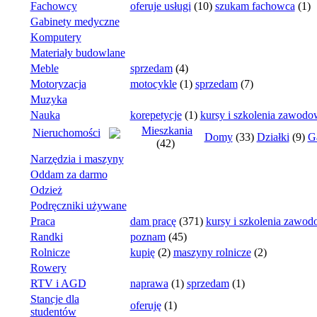
Fachowcy
oferuje usługi
(10)
szukam fachowca
(1)
Gabinety medyczne
Komputery
Materiały budowlane
Meble
sprzedam
(4)
Motoryzacja
motocykle
(1)
sprzedam
(7)
Muzyka
Nauka
korepetycje
(1)
kursy i szkolenia zawodo
Mieszkania
Nieruchomości
Domy
(33)
Działki
(9)
G
(42)
Narzędzia i maszyny
Oddam za darmo
Odzież
Podręczniki używane
Praca
dam pracę
(371)
kursy i szkolenia zawo
Randki
poznam
(45)
Rolnicze
kupię
(2)
maszyny rolnicze
(2)
Rowery
RTV i AGD
naprawa
(1)
sprzedam
(1)
Stancje dla
oferuję
(1)
studentów