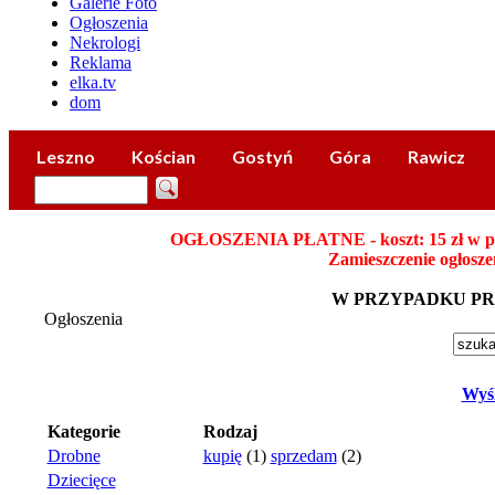
Galerie Foto
Ogłoszenia
Nekrologi
Reklama
elka.tv
dom
Leszno
Kościan
Gostyń
Góra
Rawicz
OGŁOSZENIA PŁATNE - koszt: 15 zł w płatn
Zamieszczenie ogłosze
W PRZYPADKU P
Ogłoszenia
Wyśl
Kategorie
Rodzaj
Drobne
kupię
(1)
sprzedam
(2)
Dziecięce