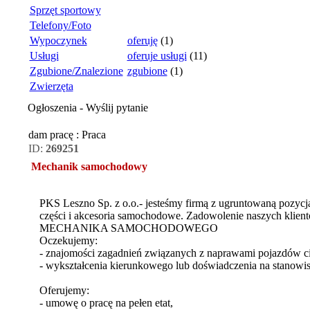
Sprzęt sportowy
Telefony/Foto
Wypoczynek
oferuję
(1)
Usługi
oferuje usługi
(11)
Zgubione/Znalezione
zgubione
(1)
Zwierzęta
Ogłoszenia - Wyślij pytanie
dam pracę : Praca
ID:
269251
Mechanik samochodowy
PKS Leszno Sp. z o.o.- jesteśmy firmą z ugruntowaną pozycj
części i akcesoria samochodowe. Zadowolenie naszych klientó
MECHANIKA SAMOCHODOWEGO
Oczekujemy:
- znajomości zagadnień związanych z naprawami pojazdów c
- wykształcenia kierunkowego lub doświadczenia na stano
Oferujemy:
- umowę o pracę na pełen etat,