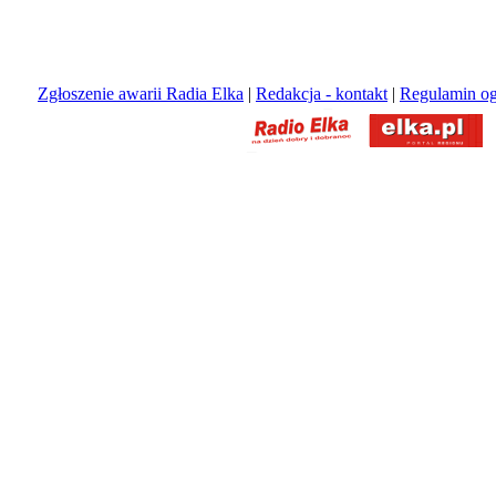
Zgłoszenie awarii Radia Elka
|
Redakcja - kontakt
|
Regulamin og