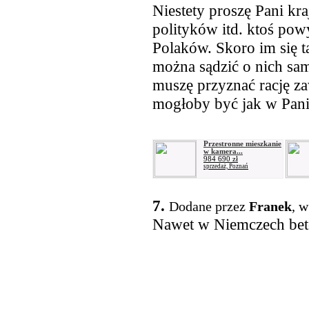
Niestety proszę Pani kra
polityków itd. ktoś powy
Polaków. Skoro im się t
można sądzić o nich sa
muszę przyznać rację z
mogłoby być jak w Pani
Przestronne mieszkanie
w kamera...
984 690 zł
sprzedaż, Poznań
7.
Dodane przez
Franek
, w
Nawet w Niemczech beto