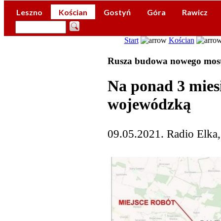
Leszno
Kościan
Gostyń
Góra
Rawicz
Start
Kościan
Rusza budowa nowego mostu
Na ponad 3 mies
wojewódzką
09.05.2021. Radio Elka,