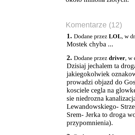
Komentarze (12)
1.
Dodane przez
LOL
, w d
Mostek chyba ...
2.
Dodane przez
driver
, w
Dzisiaj jechalem ta drog
jakiegokolwiek oznakowa
prowadzi objazd do Go
kosciele cegla na glowk
sie niedrozna kanalizac
Lewandowskiego- Strzel
Srem- Jerka to droga wo
przypomnienia).