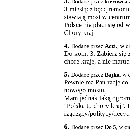
3.
Dodane przez
kierowca
3 miesiące będą remon
stawiają most w centru
Polsce nie płaci się od
Chory kraj
4.
Dodane przez
Aczi.
, w d
Do kom. 3. Zabierz się z
chore kraje, a nie marudz
5.
Dodane przez
Bajka
, w 
Pewnie ma Pan rację co
nowego mostu.
Mam jednak taką ogromną
"Polska to chory kraj". 
rządzący/politycy/decyd
6.
Dodane przez
Do 5
, w d