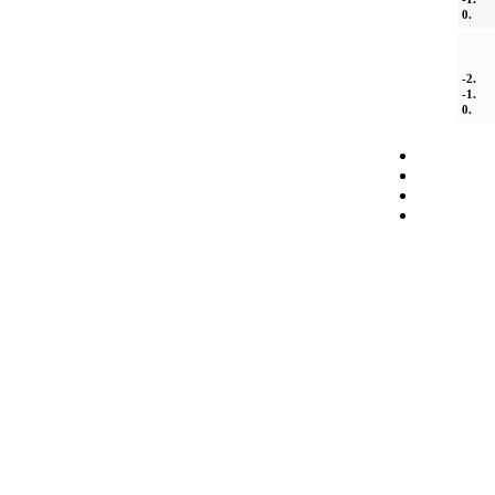
0.
-2.
-1.
0.