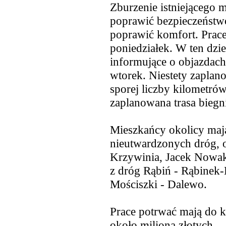
Zburzenie istniejącego
poprawić bezpieczeństw
poprawić komfort. Prace
poniedziałek. W ten dz
informujące o objazdach
wtorek. Niestety zaplan
sporej liczby kilometró
zaplanowana trasa biegn
Mieszkańcy okolicy mają
nieutwardzonych dróg, 
Krzywinia, Jacek Nowak
z dróg Rąbiń - Rąbinek
Mościszki - Dalewo.
Prace potrwać mają do ko
około miliona złotych.