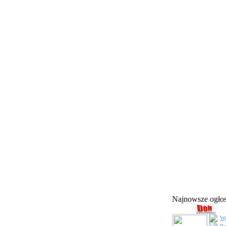
Najnowsze ogł
Wy