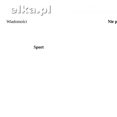
Wiadomości
Nie 
7-8.08 Ope
8-9.08 Rajd Wiatraka
08.08 Peron 6 - w
08.08 Sobota z k
do 8.08 25. Festi
Sport
08.08 Dzień Powiatu Leszc
Święc
08.08 Letni F
8-9.08 Zawody Sika
08.08 Shota Adamash
08.08 Festiwal Rave At
08.08 Kino na l
09.08 Joga na trawi
09.08 Moto 
09.08 Wielki Dzień P
09.08 Niedzielna
10.08 Klub 