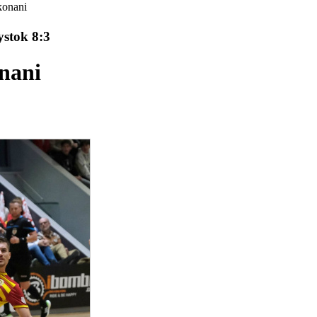
konani
ystok 8:3
nani