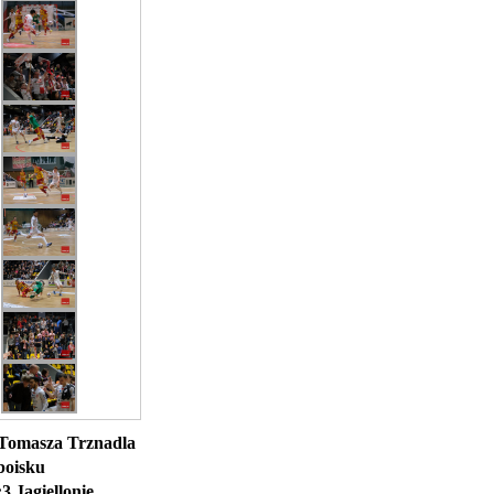
 Tomasza Trznadla
boisku
3 Jagiellonię