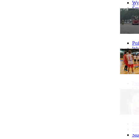
Wyp
Śmi
Gó
Wy
Poż
Wie
Poż
Pie
GI 
Ne
Pon
Stu
Stu
Stu