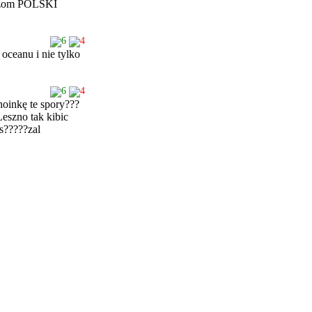
strzom POLSKI
6
4
oceanu i nie tylko
6
4
hoinkę te spory???
eszno tak kibic
as?????zal