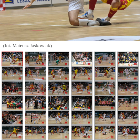
(fot. Mateusz Jaśkowiak)