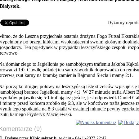
Białystok.
Dyżurny report
Mimo, że do Leszna przyjechała ostatnia drużyna Fogo Futsal Ekstrakla
wypełniony po brzegi kibicami wspierającymi swoim głośnym dopingi
gospodarzy. Ten pojedynek w przypadku
leszczyńskiego zespołu rozpoc
nerwowo.
Na domiar złego to Jagiellonia po samobójczym trafieniu Jakuba Kąko
prowadzi 1:0. Chwilę później ten sam zawodnik doprowadza do remisu,
przerwą rzut karny na bramkę zamienia Rajmund Siecla i mamy 2:1.
Na początku drugiej połowy na leszczyńską listę strzelców wpisuje się
samobójczej bramce Jagiellonii mamy 4:1. W 27 minucie trafia Albert B
wyników pojawiło się 5:1 trafiają też goście, jest odpowiedź Daniel G
3 minuty przed końcem zrobiło się 6:3, ale w końcówce trafia jeszcze r
wynik tego spotkania na 8:3 ustalił w ostatniej minucie pewny egzekut
rzutu karnego Fryderyk Maciejewski.
Napisz komentarz
Dodaj z
Komentarze (9)
1.
Dodane przez
Kibic sektor b
, w dniu - 04-11-2023 22:42