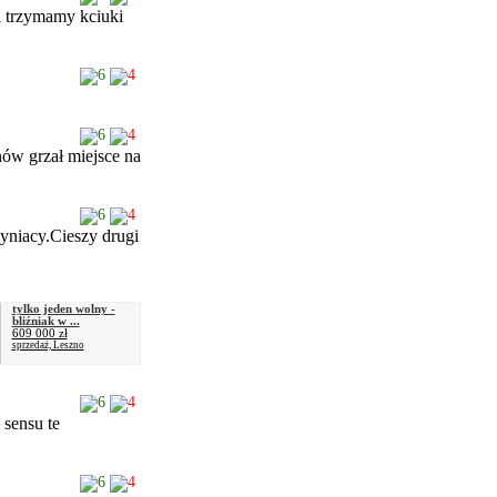
i trzymamy kciuki
6
4
6
4
znów grzał miejsce na
6
4
yniacy.Cieszy drugi
tylko jeden wolny -
bliźniak w ...
609 000 zł
sprzedaż, Leszno
6
4
 sensu te
6
4