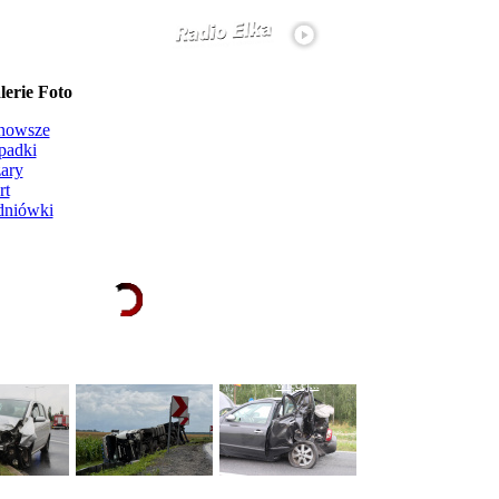
erie Foto
nowsze
padki
ary
rt
dniówki
Ładowanie galerii zdjęć...
więcej...