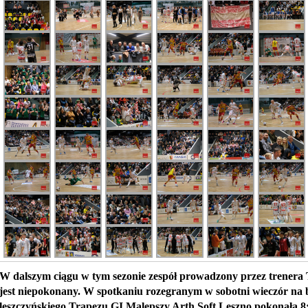
W dalszym ciągu w tym sezonie zespół prowadzony przez trenera
jest niepokonany. W spotkaniu rozegranym w sobotni wieczór na 
leszczyńskiego Trapezu GI Malepszy Arth Soft Leszno pokonała 8: