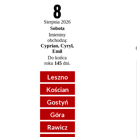
8
Sierpnia 2026
Sobota
Imieniny
obchodzą:
Cyprian, Cyryl,
Emil
Do końca
roku
145
dni.
Leszno
Kościan
Gostyń
Góra
Rawicz