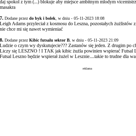
daj spokol z tym (...) blokuje aby miejsce ambitnym mlodym vicemi
masakra
7.
Dodane przez
do byk i bolek
, w dniu - 05-11-2023 18:08
Leigh Adams przyleciał z kosmosu do Leszna, pozostałych żużlistów z 
nie chce mi się nawet wymieniać
8.
Dodane przez
Kibic futsalu sektor B
, w dniu - 05-11-2023 21:09
Ludzie o czym wy dyskutujecie??? Zastanów się jeden. Z drugim po c
Liczy się LESZNO ! I TAK jak kibic żużla powinien wspierać Futsal L
Futsal Leszno będzie wspierał żużel w Lesznie....takie to trudne dla w
reklama