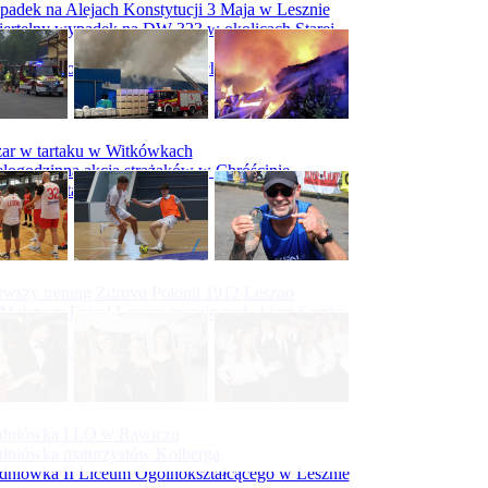
adek na Alejach Konstytucji 3 Maja w Lesznie
ertelny wypadek na DW 323 w okolicach Starej
ry
padek na obwodnicy Święciechowy
ar w tartaku w Witkówkach
logodzinna akcja strażaków w Chróścinie
ar hali tartaku w Racocie
rwszy trening Zdrovo Polonii 1912 Leszno
Malepszy Futsal Leszno trenuje pod okiem Sergio
vesa
iecka 10-tka
dniówka I LO w Rawiczu
dniówka maturzystów Kolberga
dniówka II Liceum Ogólnokształcącego w Lesznie