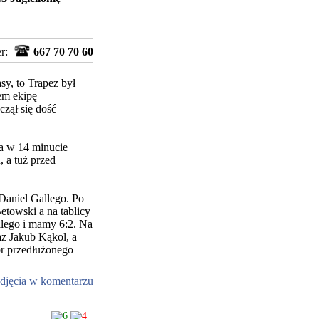
er:
667 70 70 60
sy, to Trapez był
em ekipę
zął się dość
la w 14 minucie
 a tuż przed
 Daniel Gallego. Po
etowski a na tablicy
allego i mamy 6:2. Na
az Jakub Kąkol, a
or przedłużonego
djęcia w komentarzu
6
4