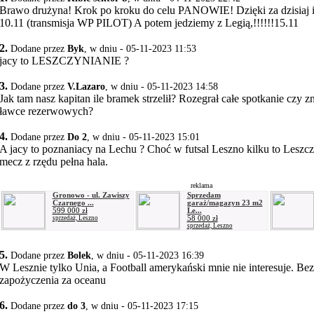
Brawo drużyna! Krok po kroku do celu PANOWIE! Dzięki za dzisiaj 
10.11 (transmisja WP PILOT) A potem jedziemy z Legią,!!!!!!15.11
2.
Dodane przez
Byk
, w dniu - 05-11-2023 11:53
jacy to LESZCZYNIANIE ?
3.
Dodane przez
V.Lazaro
, w dniu - 05-11-2023 14:58
Jak tam nasz kapitan ile bramek strzelił? Rozegrał całe spotkanie czy 
ławce rezerwowych?
4.
Dodane przez
Do 2
, w dniu - 05-11-2023 15:01
A jacy to poznaniacy na Lechu ? Choć w futsal Leszno kilku to Leszcz
mecz z rzędu pełna hala.
reklama
Gronowo - ul. Zawiszy
Sprzedam
Czarnego ...
garaż/magazyn 23 m2
599 000 zł
Le...
58 000 zł
sprzedaż, Leszno
sprzedaż, Leszno
5.
Dodane przez
Bolek
, w dniu - 05-11-2023 16:39
W Lesznie tylko Unia, a Football amerykański mnie nie interesuje. Bez
zapożyczenia za oceanu
6.
Dodane przez
do 3
, w dniu - 05-11-2023 17:15