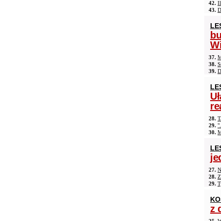
42.
I
43.
D
LE
b
Wi
37.
M
38.
S
39.
D
LE
Uł
re
28.
T
29.
"
30.
M
LE
je
27.
N
28.
Z
29.
T
KO
z 