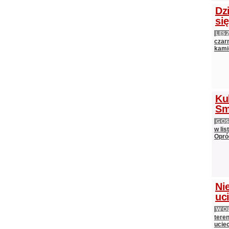
Dz
si
LES
czarn
kami
Ku
Sm
GOS
w lis
Opró
Nie
uci
WOL
teren
ucie