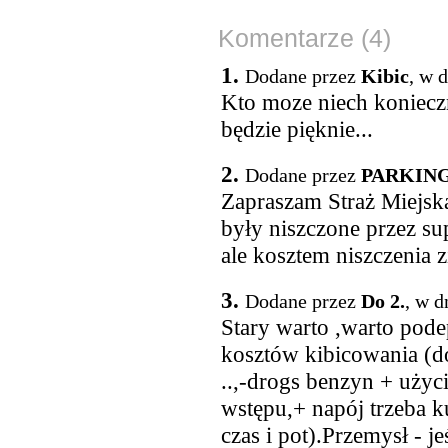
Komentarze (4)
1.
Dodane przez
Kibic
, w 
Kto moze niech konieczn
będzie pięknie...
2.
Dodane przez
PARKIN
Zapraszam Straż Miejsk
były niszczone przez s
ale kosztem niszczenia z
3.
Dodane przez
Do 2.
, w d
Stary warto ,warto pode
kosztów kibicowania (d
..,-drogs benzyn + użyci
wstępu,+ napój trzeba k
czas i pot).Przemysł - j