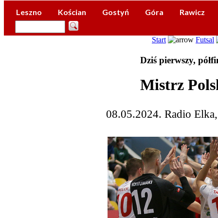
Leszno
Kościan
Gostyń
Góra
Rawicz
Start
Futsal
Dziś pierwszy, półf
Mistrz Pols
08.05.2024. Radio Elka