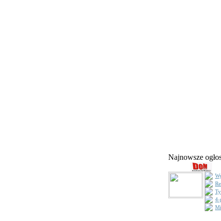
Najnowsze ogł
Wy
Re
Ty
4-
Mi