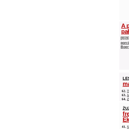
A 
pa
LES
porc
Boer
LE
ma
62.
T
63.
J
64.
Z
ŻU
fr
Ek
41.
S