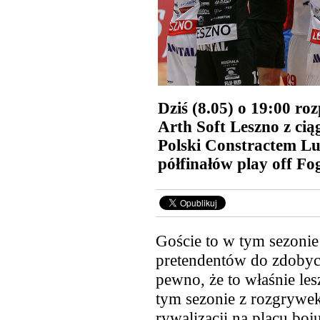
Dziś (8.05) o 19:00 ro
Arth Soft Leszno z ci
Polski Constractem L
półfinałów play off Fo
Goście to w tym sezonie
pretendentów do zdobyci
pewno, że to właśnie le
tym sezonie z rozgrywek
rywalizacji na placu boju