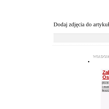
Dodaj zdjęcia do artyku
WIADOM
Za
Os
LES
i mot
lesz