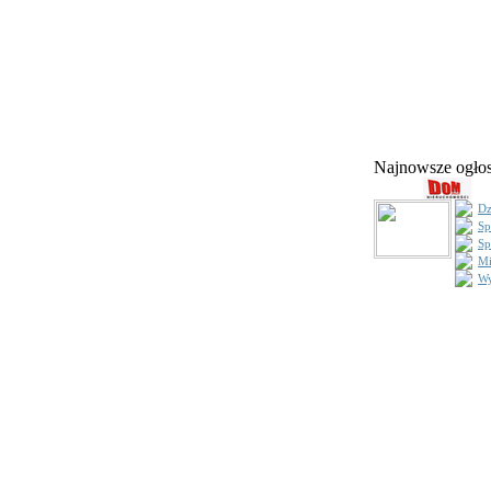
Najnowsze ogł
Dz
Sp
Sp
Mi
Wy