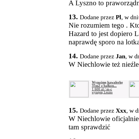
A Lyszno to praworządne
13.
Dodane przez
Pl
, w dn
Nie rozumiem tego . Kt
Hazard to jest dopiero
naprawdę sporo na lotka
14.
Dodane przez
Jan
, w d
W Niechlowie też nieźle h
Wynajmę kawalerkę
35m2 z balkon...
1 600 zł / m-c
wynajem, Leszno
15.
Dodane przez
Xxx
, w 
W Niechlowie oficjalnie
tam sprawdzić