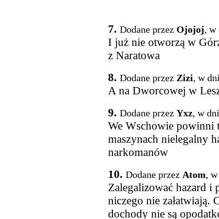
7.
Dodane przez
Ojojoj
, w
I już nie otworzą w Gór
z Naratowa
8.
Dodane przez
Zizi
, w dn
A na Dworcowej w Leszni
9.
Dodane przez
Yxz
, w dn
We Wschowie powinni te
maszynach nielegalny haz
narkomanów
10.
Dodane przez
Atom
, w
Zalegalizować hazard i 
niczego nie załatwiają. C
dochody nie są opodatk