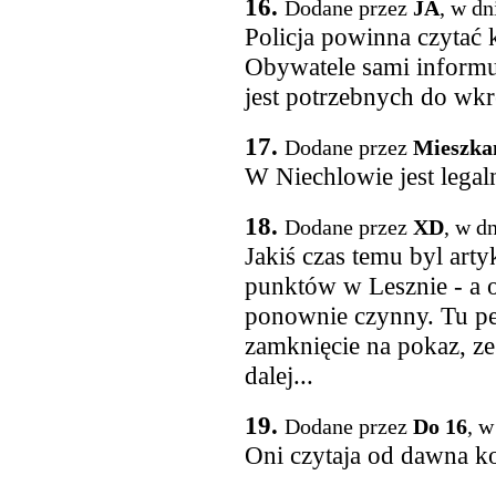
16.
Dodane przez
JA
, w dn
Policja powinna czytać 
Obywatele sami informuj
jest potrzebnych do wkr
17.
Dodane przez
Mieszka
W Niechlowie jest legal
18.
Dodane przez
XD
, w d
Jakiś czas temu byl arty
punktów w Lesznie - a o
ponownie czynny. Tu pe
zamknięcie na pokaz, ze 
dalej...
19.
Dodane przez
Do 16
, w
Oni czytaja od dawna k