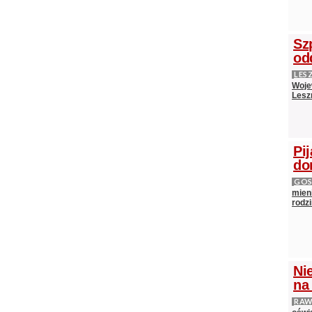
Sz
od
LES
Woje
Lesz
Pij
do
GOS
mieni
rodz
Ni
na
RAW