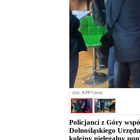
(fot. KPP Góra)
Policjanci z Góry wspó
Dolnośląskiego Urzęd
kolejny nielegalny pu