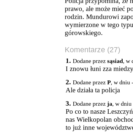
Policja przypomina, że n
prawo, ale może mieć po
rodzin. Mundurowi zapow
wymierzone w tego typu 
górowskiego.
Komentarze (27)
1.
Dodane przez
sąsiad
, w 
I znowu łuni zza miedz
2.
Dodane przez
P
, w dniu
Ale działa ta policja
3.
Dodane przez
ja
, w dniu
Po co to nasze Leszczy
nas Wielkopolan obchod
to już inne województw