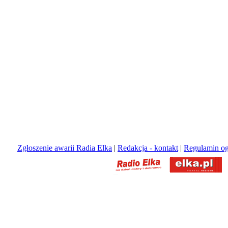
Zgłoszenie awarii Radia Elka
|
Redakcja - kontakt
|
Regulamin og