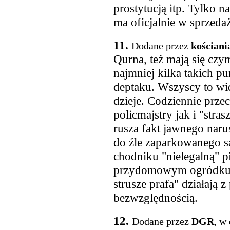
prostytucją itp. Tylko 
ma oficjalnie w sprzedaż
11.
Dodane przez
kościani
Qurna, też mają się czy
najmniej kilka takich pu
deptaku. Wszyscy to widz
dzieje. Codziennie prz
policmajstry jak i "stras
rusza fakt jawnego naru
do źle zaparkowanego s
chodniku "nielegalną" 
przydomowym ogródku. 
strusze prafa" działają z
bezwzględnością.
12.
Dodane przez
DGR
, w