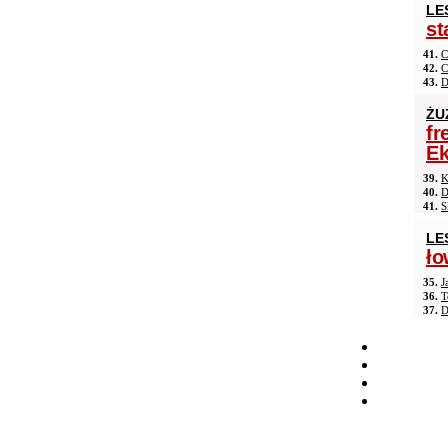
LE
st
41.
C
42.
C
43.
D
ŻU
fr
Ek
39.
K
40.
D
41.
S
LE
ło
35.
J
36.
T
37.
D