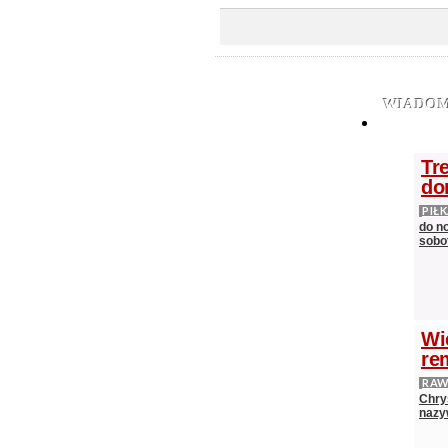
WIADOM
Tr
do
PIŁ
do n
sobot
Wi
re
RAW
Chry
nazy