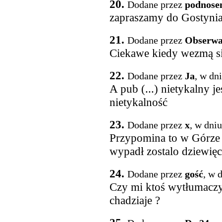
20.
Dodane przez
podnose
zapraszamy do Gostyni
21.
Dodane przez
Obserwa
Ciekawe kiedy wezmą si
22.
Dodane przez
Ja
, w dn
A pub (...) nietykalny j
nietykalność
23.
Dodane przez
x
, w dni
Przypomina to w Górze te
wypadł zostalo dziewięci
24.
Dodane przez
gość
, w 
Czy mi ktoś wytłumaczy 
chadziaje ?