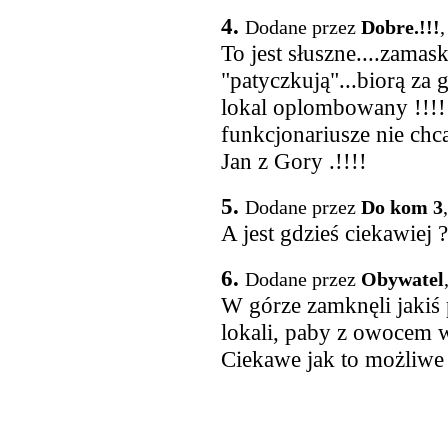
4.
Dodane przez
Dobre.!!!
,
To jest słuszne....zama
"patyczkują"...biorą za 
lokal oplombowany !!!!!
funkcjonariusze nie chc
Jan z Gory .!!!!
5.
Dodane przez
Do kom 3
A jest gdzieś ciekawiej ?
6.
Dodane przez
Obywatel
W górze zamknęli jakiś 
lokali, paby z owocem w 
Ciekawe jak to możliwe że