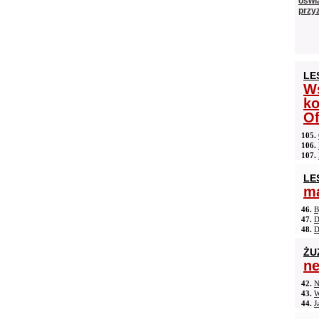
oświ
przyz
LE
Ws
ko
Of
105.
106.
107.
LE
ma
46.
B
47.
D
48.
D
ŻU
n
42.
N
43.
W
44.
J