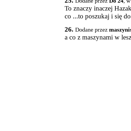
25.
Dodane przez
Do 24
, w
To znaczy inaczej Hazak 
co ...to poszukaj i się d
26.
Dodane przez
maszynis
a co z maszynami w lesz