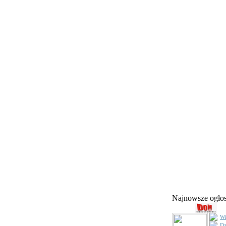
Najnowsze ogł
Wi
Dz