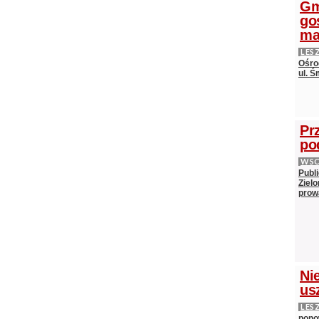
Gm
go
ma
LES
Ośro
ul. Ś
Pr
po
WS
Publ
Ziel
prow
Ni
us
LES
pono