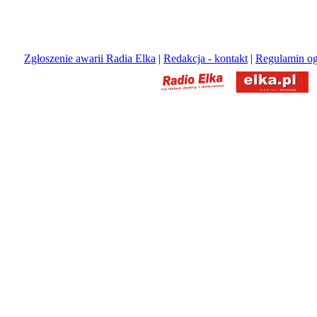
Zgłoszenie awarii Radia Elka
|
Redakcja - kontakt
|
Regulamin og