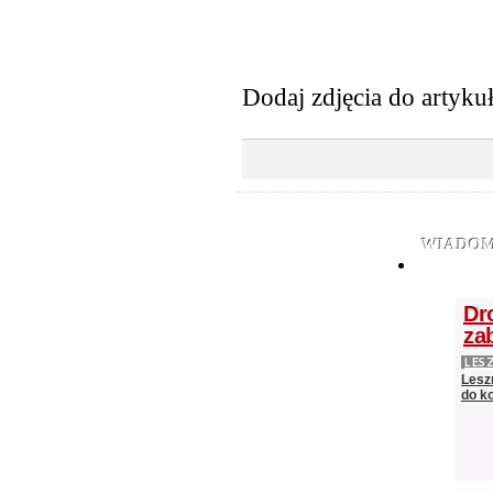
Dodaj zdjęcia do artyku
WIADOM
Dr
za
LES
Lesz
do k