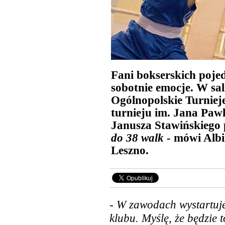
Fani bokserskich poj
sobotnie emocje. W sa
Ogólnopolskie Turniej
turnieju im. Jana Paw
Janusza Stawińskiego
do 38 walk -
mówi Albin
Leszno.
- W zawodach wystartuj
klubu. Myślę, że będzie
t