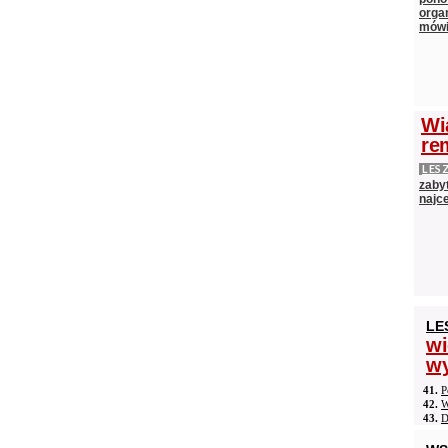
orga
mów
Wi
re
LES
zaby
najc
LE
wi
wy
41.
P
42.
W
43.
D