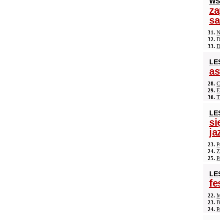
WS
za
s
31.
N
32.
D
33.
D
LE
as
28.
C
29.
E
30.
T
LE
si
ja
23.
P
24.
Z
25.
P
LE
fe
22.
M
23.
B
24.
P