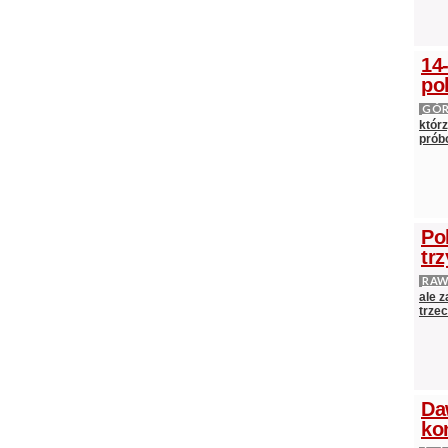
14
po
GÓ
którz
próbo
Po
tr
RAW
ale 
trze
Da
ko