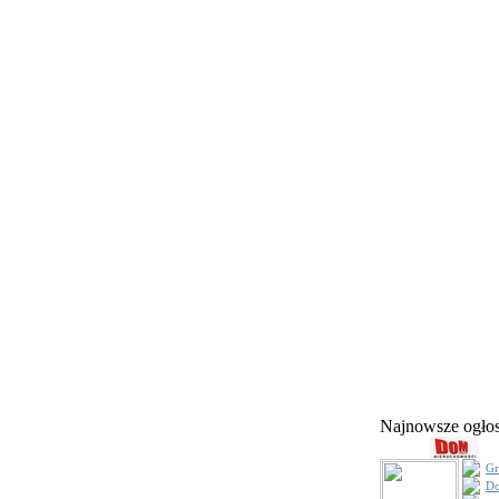
Najnowsze ogł
Gr
Do