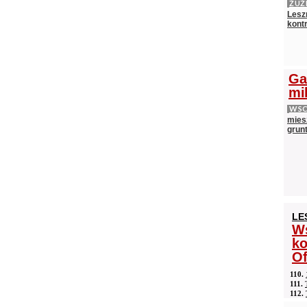
ŻUŻ
Lesz
kontr
Ga
mi
WS
mies
grun
LE
Ws
ko
Of
110.
111.
112.