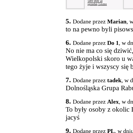
589 000 zł
sprzedaż, Leszno
5.
Dodane przez
Marian
, 
to na pewno byli pisows
6.
Dodane przez
Do 1
, w d
No nie ma co się dziwić
Wielkopolski skoro u wa
tego żyje i wszyscy się 
7.
Dodane przez
tadek
, w 
Dolnośląska Grupa R
8.
Dodane przez
Alex
, w d
To były osoby z okolic 
jacyś
9.
Dodane przez
PL
, w dni