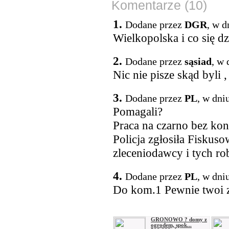
Komentarze (10)
1.
Dodane przez
DGR
, w d
Wielkopolska i co się dz
2.
Dodane przez
sąsiad
, w 
Nic nie pisze skąd byli 
3.
Dodane przez
PL
, w dni
Pomagali?
Praca na czarno bez ko
Policja zgłosiła Fisku
zleceniodawcy i tych r
4.
Dodane przez
PL
, w dni
Do kom.1 Pewnie twoi z
GRONOWO ? domy z
ogrodem, spok...