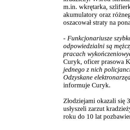
m.in. wkrętarka, szlifie
akumulatory oraz różneg
oszacował straty na pona
-
Funkcjonariusze szybko
odpowiedzialni są mężcz
pracach wykończeniowyc
Curyk, oficer prasowa 
jednego z nich policjanc
Odzyskane elektronarzędz
informuje Curyk.
Złodziejami okazali się 3
usłyszeli zarzut kradzie
roku do 10 lat pozbawie