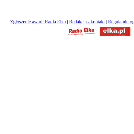
Zgłoszenie awarii Radia Elka
|
Redakcja - kontakt
|
Regulamin og