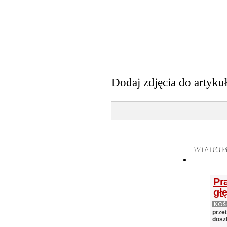
Dodaj zdjęcia do artyku
WIADOM
Pr
gł
KOŚ
prze
doszł