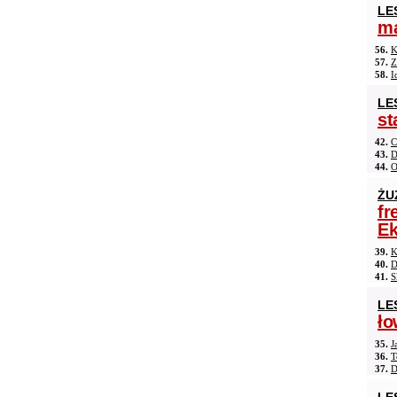
LE
ma
56.
K
57.
Z
58.
I
LE
st
42.
C
43.
D
44.
O
ŻU
fr
Ek
39.
K
40.
D
41.
S
LE
ło
35.
J
36.
T
37.
D