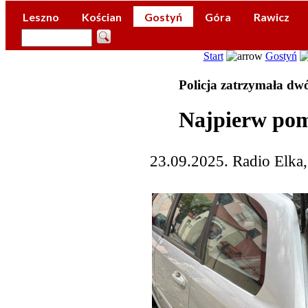
Leszno
Kościan
Gostyń
Góra
Rawicz
Start
Gostyń
Policja zatrzymała dw
Najpierw pom
23.09.2025. Radio Elka,