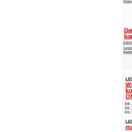
trze
Da
ko
ŻUŻ
Lesz
kontr
LE
Ws
ko
Of
110.
111.
112.
LE
ma