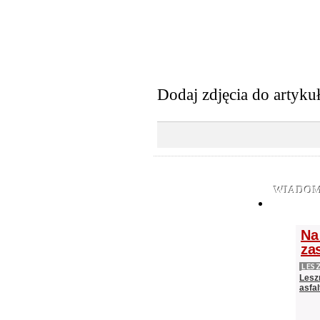
Dodaj zdjęcia do artyku
WIADOM
Na
zas
LES
Lesz
asfa