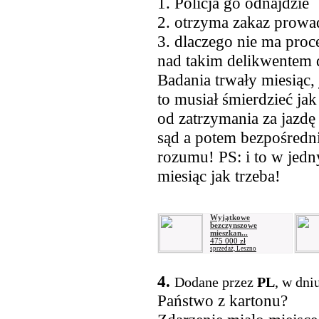
1. Policja go odnajdzie
2. otrzyma zakaz prowa
3. dlaczego nie ma proc
nad takim delikwentem
Badania trwały miesiąc, 
to musiał śmierdzieć ja
od zatrzymania za jazdę
sąd a potem bezpośredn
rozumu! PS: i to w jedny
miesiąc jak trzeba!
Wyjątkowe
bezczynszowe
mieszkan...
475 000 zł
sprzedaż, Leszno
4.
Dodane przez
PL
, w dni
Państwo z kartonu?