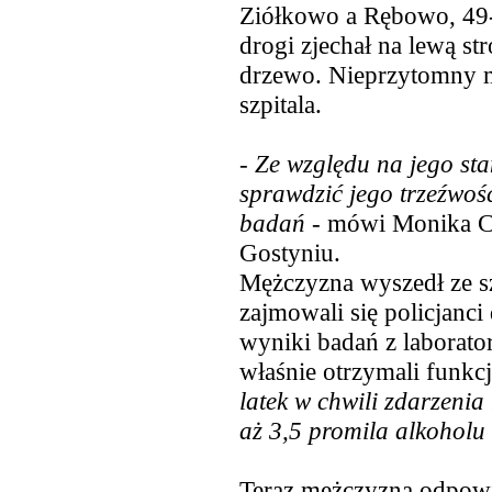
Ziółkowo a Rębowo, 49-l
drogi zjechał na lewą st
drzewo.
Nieprzytomny m
szpitala.
-
Ze względu na jego sta
sprawdzić jego trzeźwoś
badań -
mówi Monika Cu
Gostyniu.
Mężczyzna wyszedł ze sz
zajmowali się policjanc
wyniki badań z laborato
właśnie otrzymali funkc
latek w chwili zdarzenia
aż 3,5 promila alkoholu
Teraz mężczyzna odpowi