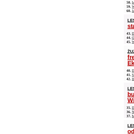
58.
I
59.
W
60.
J
LE
st
43.
D
44.
O
45.
W
ŻU
fr
Ek
40.
D
41.
S
42.
I
LE
b
Wi
35.
D
36.
N
37.
M
LE
od