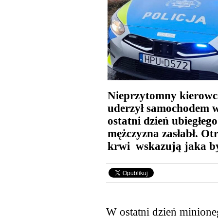
Nieprzytomny kierowca 
uderzył samochodem w
ostatni dzień ubiegłeg
mężczyzna zasłabł. Ot
krwi wskazują jaka b
W ostatni dzień minion