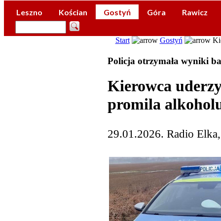
Leszno
Kościan
Gostyń
Góra
Rawicz
Start
Gostyń
Kie
Policja otrzymała wyniki b
Kierowca uderzy
promila alkohol
29.01.2026. Radio Elka,