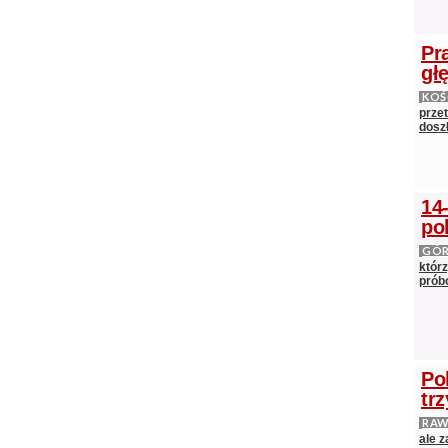
Pr
gł
KOŚ
prze
doszł
14
po
GÓ
którz
próbo
Po
tr
RAW
ale 