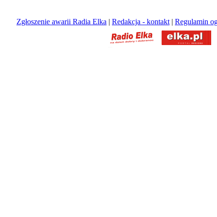
Zgłoszenie awarii Radia Elka
|
Redakcja - kontakt
|
Regulamin og