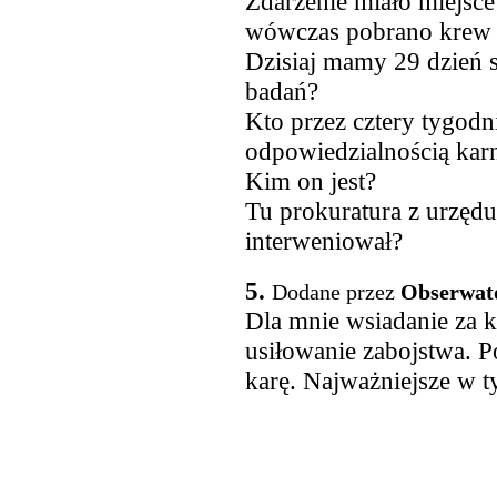
Zdarzenie miało miejsce
wówczas pobrano krew 
Dzisiaj mamy 29 dzień s
badań?
Kto przez cztery tygodn
odpowiedzialnością kar
Kim on jest?
Tu prokuratura z urzędu
interweniował?
5.
Dodane przez
Obserwat
Dla mnie wsiadanie za k
usiłowanie zabojstwa. P
karę. Najważniejsze w t