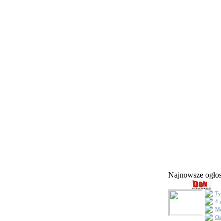
Najnowsze ogł
Ty
4-
Mi
Os