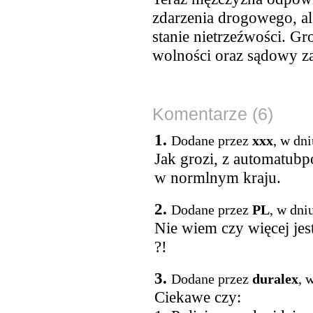
zdarzenia drogowego, a
stanie nietrzeźwości. Gr
wolności oraz sądowy z
Komentarze (6)
1.
Dodane przez
xxx
, w dn
Jak grozi, z automatubp
w normlnym kraju.
2.
Dodane przez
PL
, w dni
Nie wiem czy więcej je
?!
3.
Dodane przez
duralex
, 
Ciekawe czy: