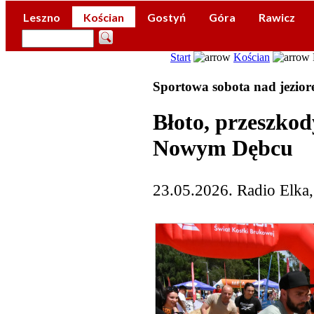
Leszno
Kościan
Gostyń
Góra
Rawicz
Start
Kościan
Sportowa sobota nad jezio
Błoto, przeszkod
Nowym Dębcu
23.05.2026. Radio Elka,