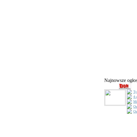
Najnowsze ogł
Ty
4-
Mi
Os
Os