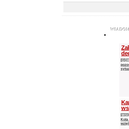
WIADOM
Za
de
GÓ
pozos
sytu
Ka
ws
WS
Kola
wzięl