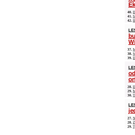
Ek
40.
D
41.
S
42.
I
LE
b
Wi
37.
M
38.
S
39.
D
LE
od
or
28.
D
29.
M
30.
T
LE
je
27.
N
28.
Z
29.
T