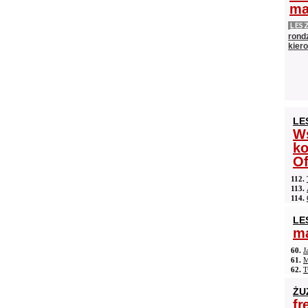
ma
LES
rond
kiero
LE
Ws
ko
Of
112.
113.
114.
LE
ma
60.
J
61.
M
62.
T
ŻU
fr