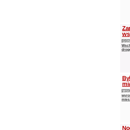
Zar
ws
GOS
Wsch
drog
By
mi
WS
wyrok
mies
No