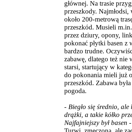
głównej. Na trasie przyg
przeszkody. Najmłodsi, 
około 200-metrową trasę
przeszkód. Musieli m.in
przez dziury, opony, lin
pokonać płytki basen z w
bardzo trudne. Oczywiśc
zabawę, dlatego też nie 
starsi, startujący w kateg
do pokonania mieli już o
przeszkód. Zabawa była 
pogoda.
- Biegło się średnio, ale 
drążki, a takie kółko prz
Najfajniejszy był basen
-
Turwi, zmęczona, ale z