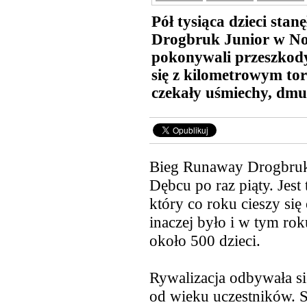
Pół tysiąca dzieci stan
Drogbruk Junior w N
pokonywali przeszkody n
się z kilometrowym t
czekały uśmiechy, dmu
Bieg Runaway Drogbruk
Dębcu po raz piąty. Jest 
który co roku cieszy si
inaczej było i w tym ro
około 500 dzieci.
Rywalizacja
odbywała się
od wieku uczestników. S