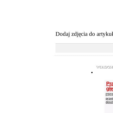
Dodaj zdjęcia do artyku
WIADOM
Pr
gł
KOŚ
prze
doszł