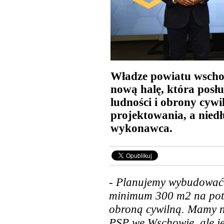
Władze powiatu wsch
nową halę, która posł
ludności i obrony cywil
projektowania, a nied
wykonawca.
-
Planujemy wybudować 
minimum 300 m2 na potr
obroną cywilną. Mamy n
PSP we Wschowie, ale je