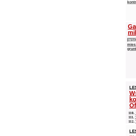
kontr
Ga
mi
WS
mies
grun
LE
Ws
ko
Of
110.
111.
112.
LE