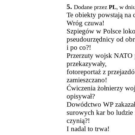
5.
Dodane przez
PL
, w dni
Te obiekty powstają na
Wróg czuwa!
Szpiegów w Polsce lokow
pseudourzędnicy od obr
i po co?!
Przerzuty wojsk NATO p
przekazywały,
fotoreportaż z przejaz
zamieszczano!
Ćwiczenia żołnierzy woj
opisywał?
Dowódctwo WP zakazało 
surowych kar bo ludzie
czynią?!
I nadal to trwa!