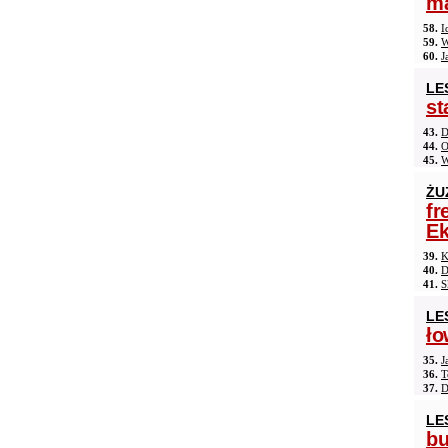
ma
58.
I
59.
W
60.
J
LE
st
43.
D
44.
O
45.
W
ŻU
fr
Ek
39.
K
40.
D
41.
S
LE
ło
35.
J
36.
T
37.
D
LE
b