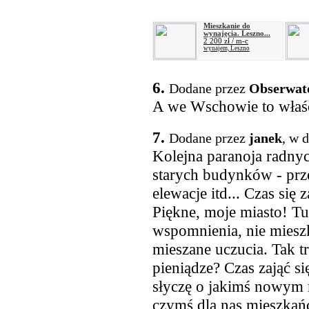
Mieszkanie do
wynajęcia. Leszno...
2 200 zł / m-c
wynajem, Leszno
6.
Dodane przez
Obserwat
A we Wschowie to właści
7.
Dodane przez
janek
, w 
Kolejna paranoja radnyc
starych budynków - prze
elewacje itd... Czas się
Piękne, moje miasto! T
wspomnienia, nie miesz
mieszane uczucia. Tak 
pieniądze? Czas zająć si
słyczę o jakimś nowym 
czymś dla nas mieszkań