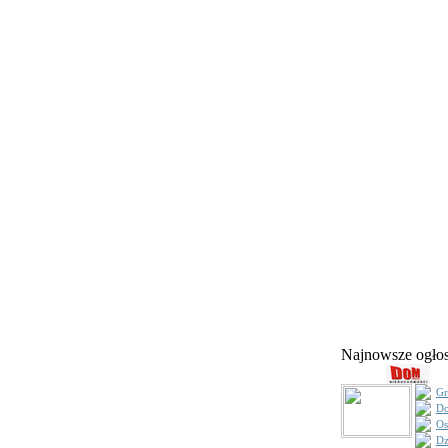
Najnowsze ogł
Gr
Do
Os
Dz