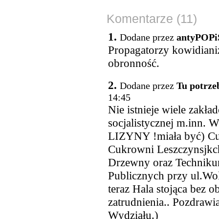
Komentarze (11)
1.
Dodane przez
antyPOPi
Propagatorzy kowidianiz
obronność.
2.
Dodane przez
Tu potrze
14:45
Nie istnieje wiele zakł
socjalistycznej m.
LIZYNY !miała być) C
Cukrowni Leszczynsjkch
Drzewny oraz Technik
Publicznych przy ul.Wo
teraz Hala stojąca bez ob
zatrudnienia.. Pozdrawi
Wydziału.)