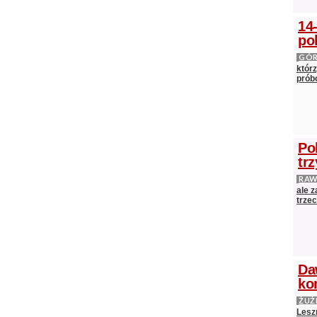
14
po
GÓ
którz
próbo
Po
tr
RAW
ale 
trze
Da
ko
ŻUŻ
Lesz