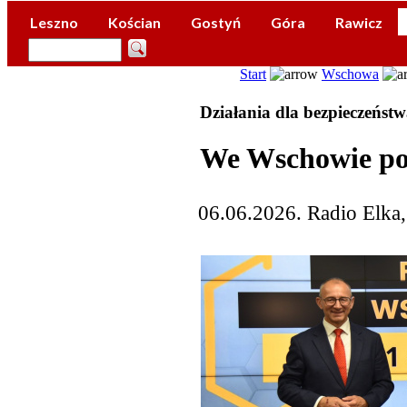
Leszno
Kościan
Gostyń
Góra
Rawicz
Start
Wschowa
Działania dla bezpieczeńst
We Wschowie p
06.06.2026. Radio Elka,