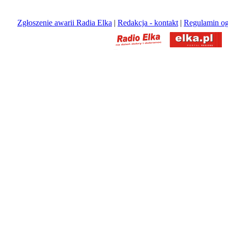
Zgłoszenie awarii Radia Elka
|
Redakcja - kontakt
|
Regulamin og