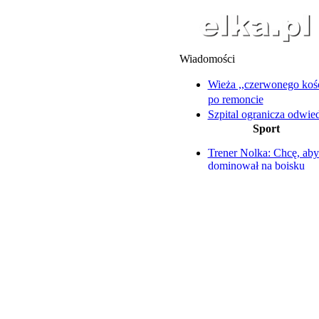
Wiadomości
Wieża ,,czerwonego koś
po remoncie
Szpital ogranicza odwie
Sport
oddziale ortopedycznym
Pijani wyładowali złość 
Trener Nolka: Chcę, aby
płocie i domowniku
dominował na boisku
Nie wszystkie szkoły bę
Wtorkowe starty Pawlick
gotowe na pierwszy dz
Zengoty
Pociągi, lokomotywy i 
Koszykarze Polonii sez
rozpoczną w Trapezie
atrakcje