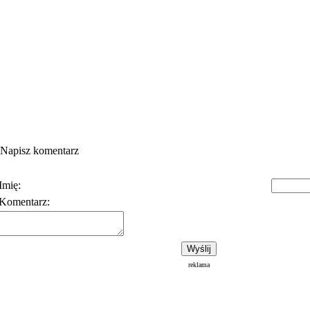
Napisz komentarz
Imię:
Komentarz:
Polityka prywatności
Warunki korzystania z usłu
reklama