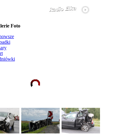
erie Foto
nowsze
padki
ary
rt
dniówki
Ładowanie galerii zdjęć...
więcej...