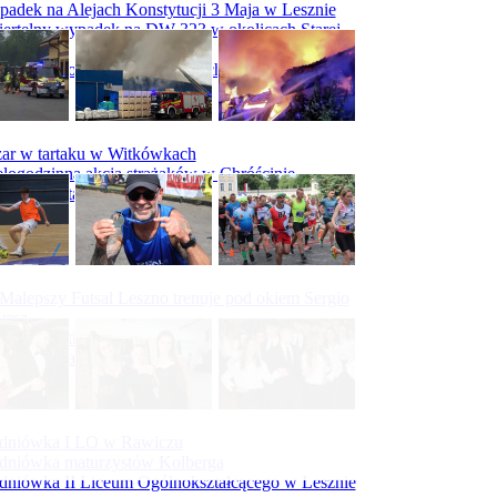
adek na Alejach Konstytucji 3 Maja w Lesznie
ertelny wypadek na DW 323 w okolicach Starej
ry
padek na obwodnicy Święciechowy
ar w tartaku w Witkówkach
logodzinna akcja strażaków w Chróścinie
ar hali tartaku w Racocie
Malepszy Futsal Leszno trenuje pod okiem Sergio
vesa
iecka 10-tka
Bieg Śladami Mielżyńskich
dniówka I LO w Rawiczu
dniówka maturzystów Kolberga
dniówka II Liceum Ogólnokształcącego w Lesznie