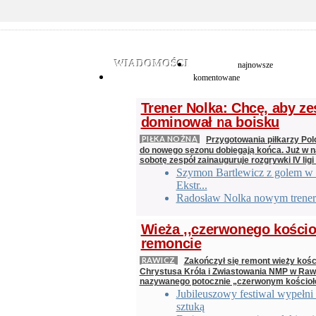
WIADOMOŚCI
najnowsze
komentowane
Trener Nolka: Chcę, aby ze
dominował na boisku
PIŁKA NOŻNA
Przygotowania piłkarzy Pol
do nowego sezonu dobiegają końca. Już w na
sobotę zespół zainauguruje rozgrywki IV ligi
Szymon Bartlewicz z golem w 
Ekstr...
Radosław Nolka nowym trener
Wieża ,,czerwonego kościo
remoncie
RAWICZ
Zakończył się remont wieży kośc
Chrystusa Króla i Zwiastowania NMP w Raw
nazywanego potocznie „czerwonym kościo
Jubileuszowy festiwal wypełni
sztuką