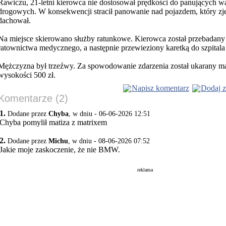
Rawiczu, 21-letni kierowca nie dostosował prędkości do panujących 
drogowych. W konsekwencji stracił panowanie nad pojazdem, który zjec
dachował.
Na miejsce skierowano służby ratunkowe. Kierowca został przebadany 
ratownictwa medycznego, a następnie przewieziony karetką do szpitala 
Mężczyzna był trzeźwy. Za spowodowanie zdarzenia został ukarany 
wysokości 500 zł.
Napisz komentarz
Dodaj z
Komentarze (2)
1.
Dodane przez
Chyba
, w dniu - 06-06-2026 12:51
Chyba pomylił matiza z matrixem
2.
Dodane przez
Michu
, w dniu - 08-06-2026 07:52
Jakie moje zaskoczenie, że nie BMW.
reklama