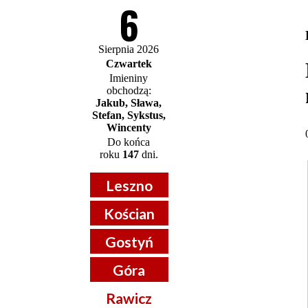
6
Sierpnia 2026
Czwartek
Imieniny
obchodzą:
Jakub, Sława,
Stefan, Sykstus,
Wincenty
Do końca
roku
147
dni.
Leszno
Kościan
Gostyń
Góra
Rawicz