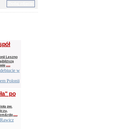
spół
onii Leszno
jbliższą
...
 wie
debiucie w
em Polonii
ła" po
ioła pw.
iczu,
...
łem&rdq
 Rawicz