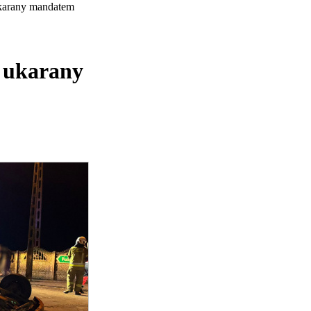
karany mandatem
k ukarany