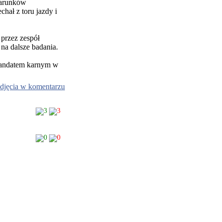
warunków
hał z toru jazdy i
przez zespół
na dalsze badania.
mandatem karnym w
djęcia w komentarzu
3
3
0
0