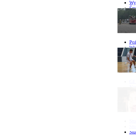
10.08 Klub Mam w Gostyniu
Wyp
więcej...
Śmi
Gó
Wy
Poż
Wie
Poż
GI 
Ne
Pon
IX 
Stu
Stu
Stu