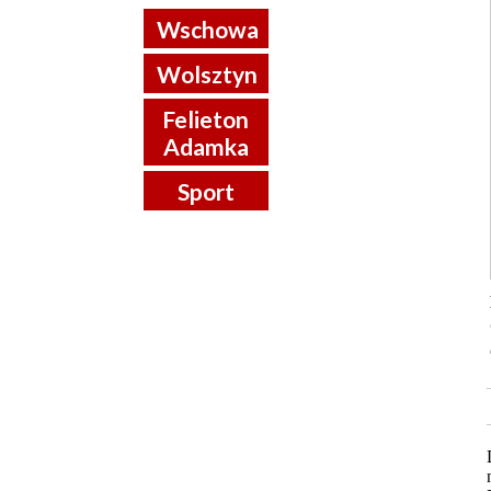
Wschowa
Wolsztyn
Felieton
Adamka
Sport