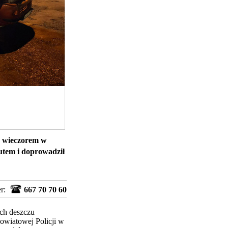
) wieczorem w
utem i doprowadził
er:
667 70 70 60
ach deszczu
wiatowej Policji w