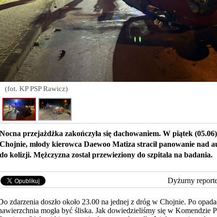
(fot. KP PSP Rawicz)
Nocna przejażdżka zakończyła się dachowaniem. W piątek (05.06
Chojnie, młody kierowca Daewoo Matiza stracił panowanie nad a
do kolizji. Mężczyzna został przewieziony do szpitala na badania.
Dyżurny report
Do zdarzenia doszło około 23.00 na jednej z dróg w Chojnie. Po opad
nawierzchnia mogła być śliska. Jak dowiedzieliśmy
się w Komendzie Po