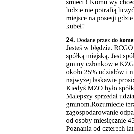
śmieci ! Komu wy chcec
ludzie nie potrafią liczy
miejsce na posesji gdzie
kubeł?
24.
Dodane przez
do komen
Jesteś w błędzie. RCGO
spółką miejską. Jest spó
gminy członkowie KZGR
około 25% udziałów i ni
najwyżej łaskawie prosić
Kiedyś MZO było spółką 
Malepszy sprzedał udzia
gminom.Rozumiecie tera
zagospodarowanie odpa
od osoby miesięcznie 45
Poznania od czterech la