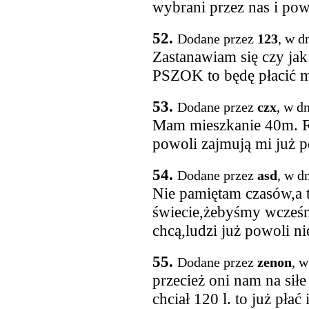
wybrani przez nas i po
52.
Dodane przez
123
, w d
Zastanawiam się czy ja
PSZOK to będę płacić m
53.
Dodane przez
czx
, w d
Mam mieszkanie 40m. Ró
powoli zajmują mi już 
54.
Dodane przez
asd
, w d
Nie pamiętam czasów,a t
świecie,żebyśmy wcześni
chcą,ludzi już powoli ni
55.
Dodane przez
zenon
, w
przecież oni nam na sił
chciał 120 l. to już płać