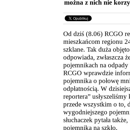
można z nich nie korzy
Od dziś (8.06) RCGO reS
mieszkańcom regionu 24
szklane. Tak duża objęt
odpowiada, zwłaszcza że 
pojemnikach na odpady z
RCGO wprawdzie inform
pojemnika o połowę mni
odpłatnością. W dzisiej
reportera” usłyszeliśmy 
przede wszystkim o to, 
wygodniejszego pojemnik
słuchaczek pytała także
pojemnika na szkło.