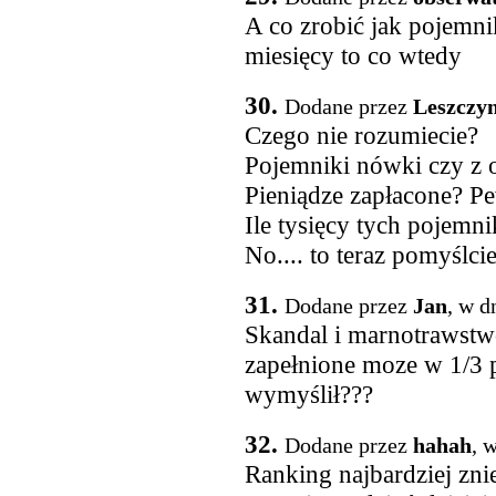
A co zrobić jak pojemn
miesięcy to co wtedy
30.
Dodane przez
Leszczy
Czego nie rozumiecie?
Pojemniki nówki czy z 
Pieniądze zapłacone? P
Ile tysięcy tych pojemn
No.... to teraz pomyślci
31.
Dodane przez
Jan
, w d
Skandal i marnotrawstw
zapełnione moze w 1/3 
wymyślił???
32.
Dodane przez
hahah
, 
Ranking najbardziej zni