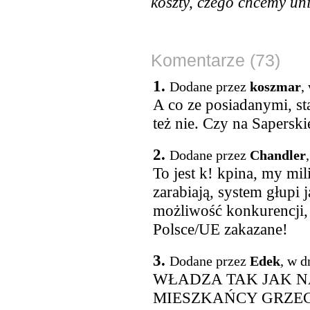
koszty, czego chcemy un
Komentarze (73)
1.
Dodane przez
koszmar
,
A co ze posiadanymi, s
też nie. Czy na Saperski
2.
Dodane przez
Chandler
To jest k! kpina, my mil
zarabiają, system głup
możliwość konkurencji,
Polsce/UE zakazane!
3.
Dodane przez
Edek
, w d
WŁADZA TAK JAK N
MIESZKAŃCY GRZEC