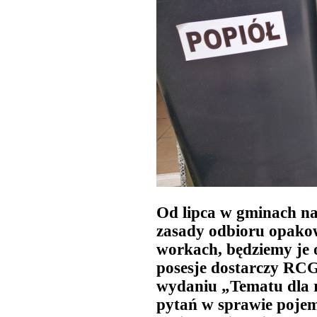
Od lipca w gminach n
zasady odbioru opako
workach, będziemy je 
posesje dostarczy RC
wydaniu „Tematu dla r
pytań w sprawie pojem