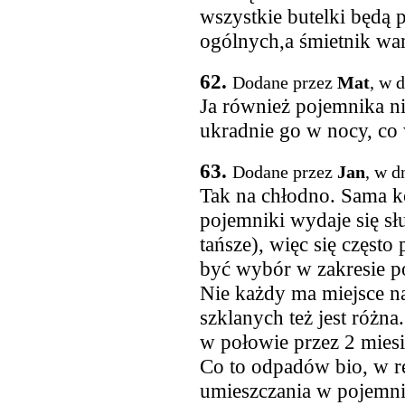
wszystkie butelki będą 
ogólnych,a śmietnik w
62.
Dodane przez
Mat
, w 
Ja również pojemnika n
ukradnie go w nocy, co
63.
Dodane przez
Jan
, w d
Tak na chłodno. Sama 
pojemniki wydaje się sł
tańsze), więc się często
być wybór w zakresie p
Nie każdy ma miejsce na
szklanych też jest różna
w połowie przez 2 mies
Co to odpadów bio, w re
umieszczania w pojemn