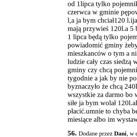
od 1lipca tylko pojemnik
czerwca w gminie pępo
l,a ja bym chciał120 l.
mają przywieś 120l.a 5 b
1 lipca będą tylko pojem
powiadomić gminy żeb
mieszkanców o tym a nie
ludzie cały czas siedzą 
gminy czy chcą pojemnik
tygodnie a jak by nie p
byznaczyło że chcą 240
wszystkie za darmo bo w 
siłe ja bym wolał 120l.
płacić.umnie to chyba bę
miesiące albo im wystaw
56.
Dodane przez
Dani
, w 