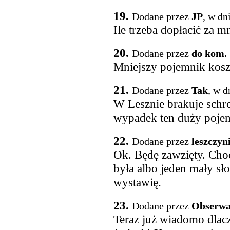
19.
Dodane przez
JP
, w dn
Ile trzeba dopłacić za 
20.
Dodane przez
do kom. 
Mniejszy pojemnik koszt
21.
Dodane przez
Tak
, w d
W Lesznie brakuje schro
wypadek ten duży pojem
22.
Dodane przez
leszczyn
Ok. Będę zawzięty. Cho
była albo jeden mały sł
wystawię.
23.
Dodane przez
Obserwa
Teraz już wiadomo dla