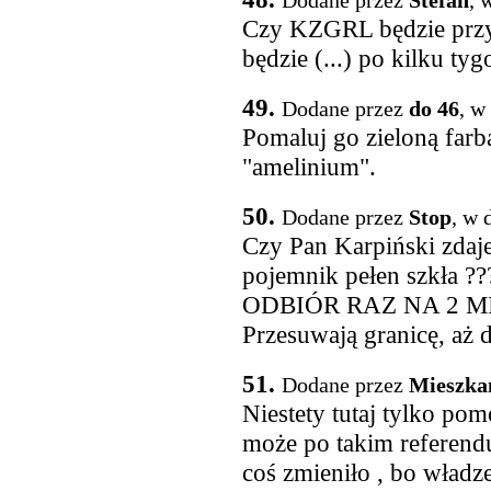
Dodane przez
Stefan
, 
Czy KZGRL będzie przy
będzie (...) po kilku tyg
49.
Dodane przez
do 46
, w
Pomaluj go zieloną farb
"amelinium".
50.
Dodane przez
Stop
, w 
Czy Pan Karpiński zdaje
pojemnik pełen szkła ?
ODBIÓR RAZ NA 2 M
Przesuwają granicę, a
51.
Dodane przez
Mieszka
Niestety tutaj tylko po
może po takim referendum
coś zmieniło , bo władz