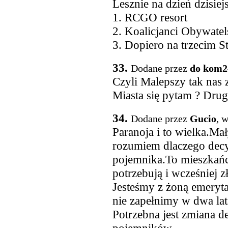
Lesznie na dzień dzisie
1. RCGO resort
2. Koalicjanci Obywate
3. Dopiero na trzecim S
33.
Dodane przez
do kom2
Czyli Malepszy tak nas z
Miasta się pytam ? Drug
34.
Dodane przez
Gucio
, 
Paranoja i to wielka.Ma
rozumiem dlaczego decy
pojemnika.To mieszkańc
potrzebują i wcześniej 
Jesteśmy z żoną emeryt
nie zapełnimy w dwa la
Potrzebna jest zmiana d