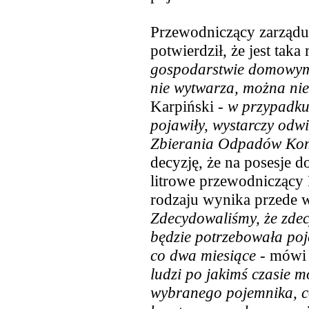
Przewodniczący zarząd
potwierdził, że jest tak
gospodarstwie domowym 
nie wytwarza, można ni
Karpiński -
w przypadku 
pojawiły, wystarczy odw
Zbierania Odpadów Ko
decyzję, że na posesje 
litrowe przewodniczący
rodzaju wynika przede 
Zdecydowaliśmy, że zde
będzie potrzebowała po
co dwa miesiące
- mówi
ludzi po jakimś czasie 
wybranego pojemnika, c