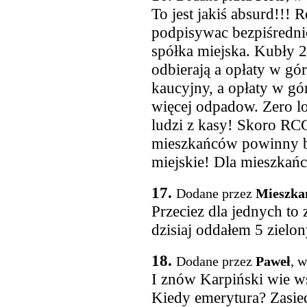
To jest jakiś absurd!!!
podpisywac bezpiśredni
spółka miejska. Kubły 2
odbierają a opłaty w gór
kaucyjny, a opłaty w gó
więcej odpadow. Zero l
ludzi z kasy! Skoro RCG
mieszkańców powinny być
miejskie! Dla mieszkań
17.
Dodane przez
Mieszka
Przeciez dla jednych to 
dzisiaj oddałem 5 ziel
18.
Dodane przez
Paweł
, 
I znów Karpiński wie ws
Kiedy emerytura? Zasied