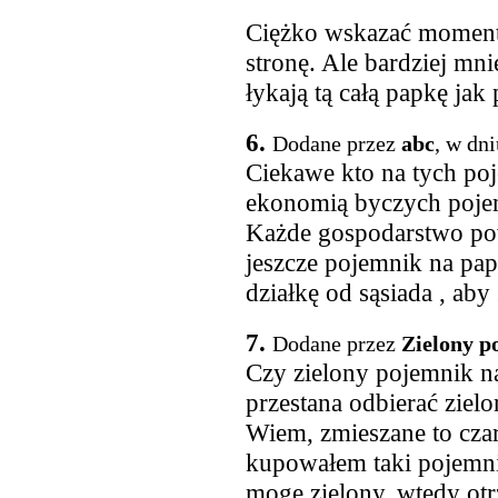
Ciężko wskazać moment,
stronę. Ale bardziej mn
łykają tą całą papkę jak 
6.
Dodane przez
abc
, w dn
Ciekawe kto na tych po
ekonomią byczych poje
Każde gospodarstwo po
jeszcze pojemnik na papi
działkę od sąsiada , aby 
7.
Dodane przez
Zielony p
Czy zielony pojemnik na
przestana odbierać ziel
Wiem, zmieszane to czar
kupowałem taki pojemn
mogę zielony, wtedy otr