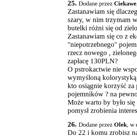
25.
Dodane przez
Ciekawe
Zastanawiam się dlacze
szary, w nim trzymam w
butelki różni się od zie
Zastanawiam się co z e
"niepotrzebnego" pojem
rzecz nowego , zielonego
zapłacę 130PLN?
O pstrokactwie nie wsp
wymyśloną kolorystyk
kto osiągnie korzyść za
pojemników ? na pewno
Może warto by było się 
pomysł zrobienia inter
26.
Dodane przez
Olek
, w
Do 22 i komu zrobisz na