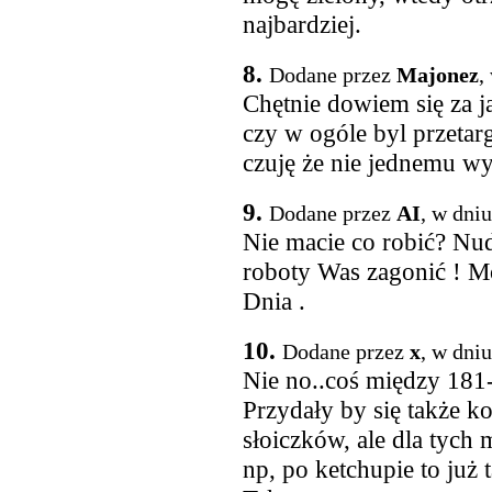
najbardziej.
8.
Dodane przez
Majonez
,
Chętnie dowiem się za ja
czy w ogóle byl przetarg
czuję że nie jednemu w
9.
Dodane przez
AI
, w dni
Nie macie co robić? Nu
roboty Was zagonić ! M
Dnia .
10.
Dodane przez
x
, w dni
Nie no..coś między 181
Przydały by się także k
słoiczków, ale dla tych 
np, po ketchupie to już 