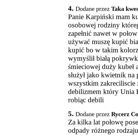
4.
Dodane przez
Taka kwes
Panie Karpiński mam ku
osobowej rodziny któreg
zapełnić nawet w połowi
używać muszę kupić biał
kupić bo w takim kolorz
wymyślił białą pokrywkę
śmieciowej duży kubeł a
służył jako kwietnik na 
wszystkim zakreciliscie
debilizmem który Unia 
robiąc debili
5.
Dodane przez
Rycerz Co
Za kilka lat połowę pos
odpady różnego rodzaj