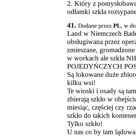
2. Który z pomysłobawc
odłamki szkła rozsypan
41.
Dodane przez
PL
, w dn
Land w Niemczech Bade
obsługiwana przez opera
zmieszane, gromadzone 
w workach ale szkła 
POJEDYŃCZYCH POS
Są lokowane duże zbior
kilku wsi!
Te wioski i osady są ta
zbierają szkło w obejści
miesiąc, częściej czy r
szkło do takich konten
Tylko szkło!
U nas co by tam lądow