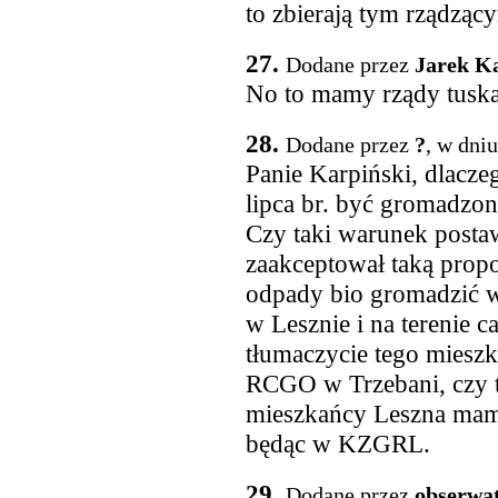
to zbierają tym rządzący
27.
Dodane przez
Jarek K
No to mamy rządy tuska.
28.
Dodane przez
?
, w dni
Panie Karpiński, dlacze
lipca br. być gromadzo
Czy taki warunek post
zaakceptował taką prop
odpady bio gromadzić 
w Lesznie i na terenie 
tłumaczycie tego miesz
RCGO w Trzebani, czy 
mieszkańcy Leszna mamy
będąc w KZGRL.
29.
Dodane przez
obserwa