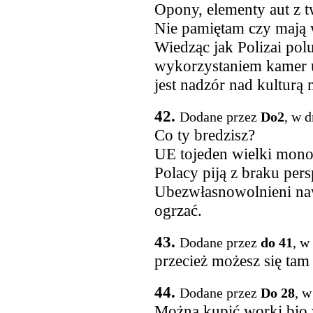
Opony, elementy aut z 
Nie pamiętam czy mają 
Wiedząc jak Polizai pol
wykorzystaniem kamer u
jest nadzór nad kulturą
42.
Dodane przez
Do2
, w 
Co ty bredzisz?
UE tojeden wielki mon
Polacy piją z braku pe
Ubezwłasnowolnieni na
ogrzać.
43.
Dodane przez
do 41
, w
przecież możesz się tam
44.
Dodane przez
Do 28
, w
Można kupić worki bio 