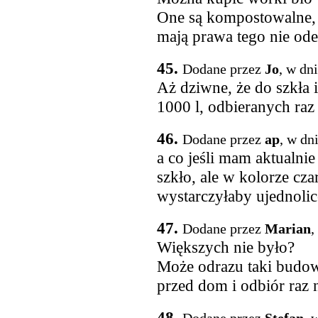
One są kompostowalne, a
mają prawa tego nie ode
45.
Dodane przez
Jo
, w dn
Aż dziwne, że do szkła 
1000 l, odbieranych raz
46.
Dodane przez
ap
, w dn
a co jeśli mam aktualni
szkło, ale w kolorze cz
wystarczyłaby ujednoli
47.
Dodane przez
Marian
,
Większych nie było?
Może odrazu taki budo
przed dom i odbiór raz n
48.