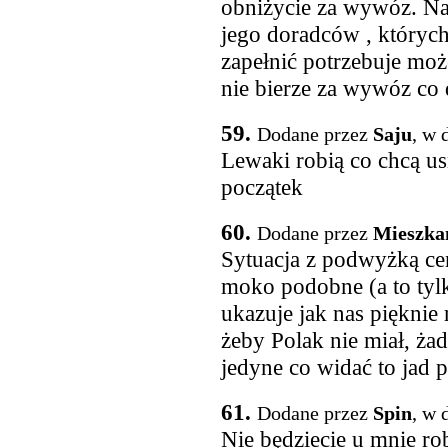
obniżycie za wywóz. Naj
jego doradców , któryc
zapełnić potrzebuje moż
nie bierze za wywóz co
59.
Dodane przez
Saju
, w 
Lewaki robią co chcą usm
początek
60.
Dodane przez
Mieszka
Sytuacja z podwyżką cen
moko podobne (a to tyl
ukazuje jak nas pięknie
żeby Polak nie miał, ża
jedyne co widać to jad p
61.
Dodane przez
Spin
, w 
Nie będziecie u mnie ro