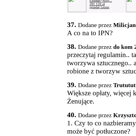
Lesznie?Twoj...
281 120 zł
sprzedaż, Leszno
37.
Dodane przez
Milicjan
A co na to IPN?
38.
Dodane przez
do kom 
przeczytaj regulamin.. 
tworzywa sztucznego.. a
robione z tworzyw sztuc
39.
Dodane przez
Trututu
Większe opłaty, więcej 
Żenujące.
40.
Dodane przez
Krzyszt
1. Czy to co nazbieramy
może być potłuczone?