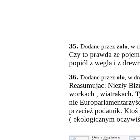
35.
Dodane przez
zolo
, w 
Czy to prawda ze pojemn
popiól z wegla i z drew
36.
Dodane przez
olo
, w d
Reasumując: Niezły Biz
workach , wiatrakach. T
nie Europarlamentarzyści
przecież podatnik. Ktoś 
( ekologicznym oczywiś
Ostoja Przylesie w