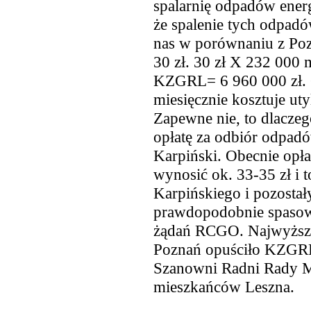
spalarnię odpadów energ
że spalenie tych odpad
nas w porównaniu z Poz
30 zł. 30 zł X 232 000 
KZGRL= 6 960 000 zł. 
miesięcznie kosztuje ut
Zapewne nie, to dlacze
opłatę za odbiór odpad
Karpiński. Obecnie opł
wynosić ok. 33-35 zł i 
Karpińskiego i pozosta
prawdopodobnie spasowa
żądań RCGO. Najwyższa
Poznań opuściło KZGRL 
Szanowni Radni Rady Mi
mieszkańców Leszna.