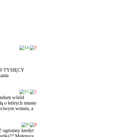
14
3
30 TYSIĘCY
zkania
15
1
rendum wśród
ą o których miasto
uczciwym wotum, a
9
0
ać ogromny kredyt
logika?? Malepsxy