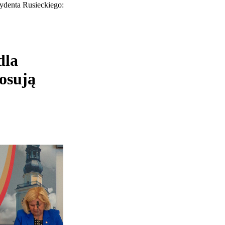
ydenta Rusieckiego:
dla
łosują