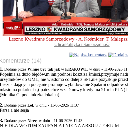
Leszno Kwadrans Samorządowy - A. Kośmider, T. Malepsz
Ulica/Polityka i Samorządność
Napisz komentarz
Dodaj z
Komentarze (14)
1.
Dodane przez
Winno być tak jak w KRAKOWI.
, w dniu - 11-06-2026 11
Popełnia za dużo błędów,m.inn.podnosi koszt za śmieci,przyjmuje na
urzędników do UML,,nie wiadomo co dalej z SP1,nie pozyskuje przed
Leszna dających pracę,nie promuje wybudowanie Spalarni odpadów st
miasto na pokolenia ,( patrz chce wziąć nowy kredyt na 51 mln PLN) i
(Monika C. podatniczka lokalna)
2.
Dodane przez
Lol
, w dniu - 11-06-2026 11:37
Farsa a nie sesja
3.
Dodane przez
Nieee
, w dniu - 11-06-2026 11:43
NIE DLA WOTUM ZAUFANIA I NIE NA ABSOLUTORIUM