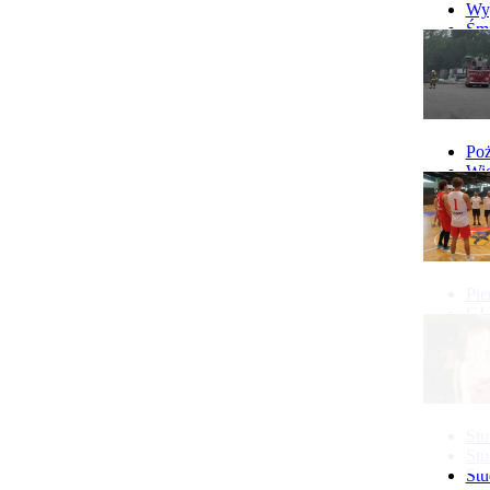
Wyp
Śmi
Gó
Wy
Poż
Wie
Poż
Pie
GI 
Ne
Pon
Stu
Stu
Stu