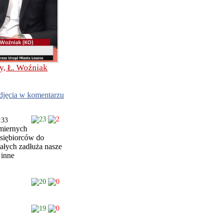
y, Ł. Woźniak
djęcia w komentarzu
23
2
:33
dmiernych
siębiorców do
ałych zadłuża nasze
 inne
20
0
19
0