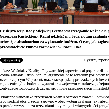
Dzisiejsza sesja Rady Miejskiej Leszna jest szczególnie ważna dla
Grzegorza Rusieckiego. Radni udzielać mu będą wotum zaufania
uchwałę o absolutorium za wykonanie budżetu. O tym, jak zagłosu
przedstawiciele klubów rozmawiali w Radiu Elka.
Dyżurny reporte
Łukasz Woźniak z Koalicji Obywatelskiej zapowiedział poparcie dla ob
wotum zaufania i absolutorium, argumentując to wysokim poziomem rea
przekraczającym 97 procent, oraz znaczącą skalą prowadzonych inwest
jego ocenie był to budżet o wyraźnie rozwojowym charakterze,
obejmu
kontynuację rozpoczętych zadań, jak i nowe przedsięwzięcia infrastrukt
Odmienne stanowisko przedstawił Adam Kośmider z Prawa i Sprawiedl
zapowiedział głos przeciw zarówno wobec wotum zaufania, jak i absol
to przede wszystkim zastrzeżeniami dotyczącymi wiarygodności prezyd