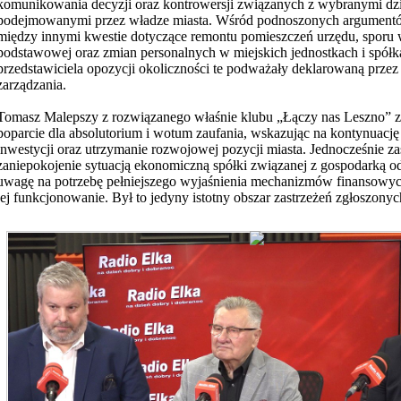
komunikowania decyzji oraz kontrowersji związanych z wybranymi dz
podejmowanymi przez władze miasta. Wśród podnoszonych argumentów
między innymi kwestie dotyczące remontu pomieszczeń urzędu, sporu 
podstawowej oraz zmian personalnych w miejskich jednostkach i spół
przedstawiciela opozycji okoliczności te podważały deklarowaną przez
zarządzania.
Tomasz Malepszy z rozwiązanego właśnie klubu „Łączy nas Leszno” 
poparcie dla absolutorium i wotum zaufania, wskazując na kontynuację
inwestycji oraz utrzymanie rozwojowej pozycji miasta. Jednocześnie 
zaniepokojenie sytuacją ekonomiczną spółki związanej z gospodarką o
uwagę na potrzebę pełniejszego wyjaśnienia mechanizmów finansowy
jej funkcjonowanie. Był to jedyny istotny obszar zastrzeżeń zgłoszonych