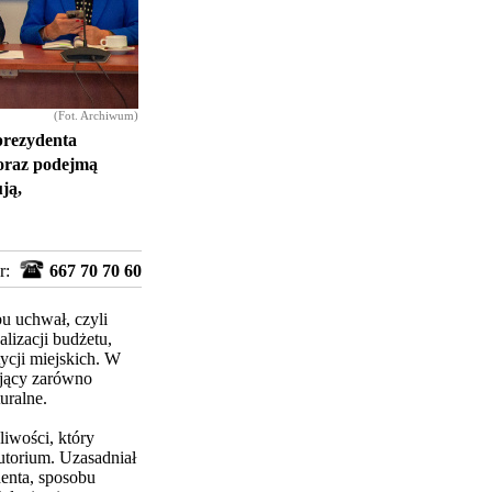
(Fot. Archiwum)
 prezydenta
 oraz podejmą
ją,
r:
667 70 70 60
u uchwał, czyli
lizacji budżetu,
ycji miejskich. W
jący zarówno
uralne.
iwości, który
utorium. Uzasadniał
enta, sposobu