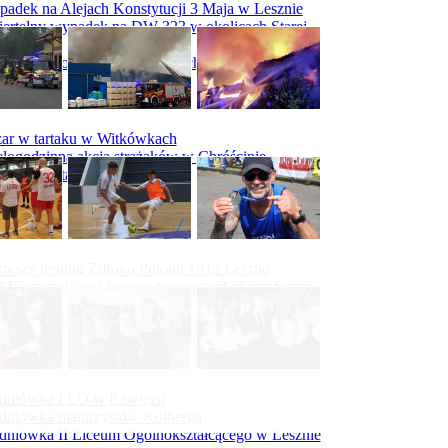
adek na Alejach Konstytucji 3 Maja w Lesznie
ertelny wypadek na DW 323 w okolicach Starej
ry
padek na obwodnicy Święciechowy
ar w tartaku w Witkówkach
logodzinna akcja strażaków w Chróścinie
ar hali tartaku w Racocie
rwszy trening Zdrovo Polonii 1912 Leszno
Malepszy Futsal Leszno trenuje pod okiem Sergio
vesa
iecka 10-tka
dniówka I LO w Rawiczu
dniówka maturzystów Kolberga
dniówka II Liceum Ogólnokształcącego w Lesznie