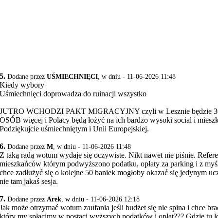
5.
Dodane przez
UŚMIECHNIĘCI
, w dniu - 11-06-2026 11:48
Kiedy wybory
Uśmiechnięci doprowadza do ruinacji wszystko
JUTRO WCHODZI PAKT MIGRACYJNY czyli w Lesznie będzie 
OSÓB więcej i Polacy będą łożyć na ich bardzo wysoki social i mies
Podziękujcie uśmiechniętym i Unii Europejskiej.
6.
Dodane przez
M
, w dniu - 11-06-2026 11:48
Z taką radą wotum wydaje się oczywiste. Nikt nawet nie piśnie. Refe
mieszkańców którym podwyższono podatku, opłaty za parking i z myśl
chce zadłużyć się o kolejne 50 baniek mogłoby okazać się jedynym 
nie tam jakaś sesja.
7.
Dodane przez
Arek
, w dniu - 11-06-2026 12:18
Jak może otrzymać wotum zaufania jeśli budżet się nie spina i chce br
który my spłacimy w postaci wyższych podatków i opłat??? Gdzie tu 