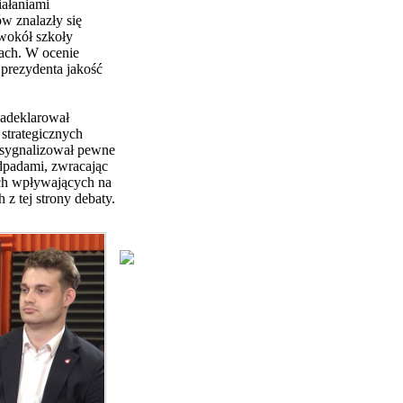
iałaniami
 znalazły się
wokół szkoły
kach. W ocenie
 prezydenta jakość
zadeklarował
 strategicznych
zasygnalizował pewne
dpadami, zwracając
ch wpływających na
 z tej strony debaty.