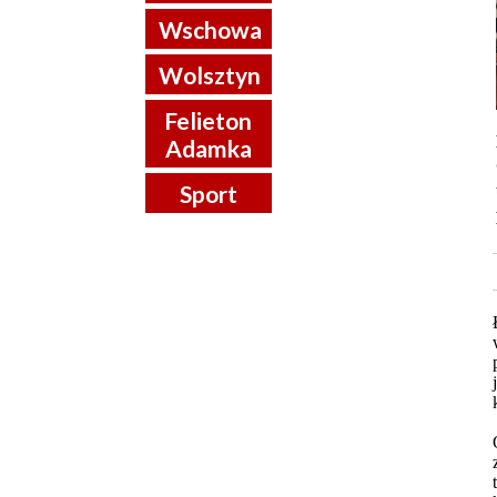
Wschowa
Wolsztyn
Felieton
Adamka
Sport