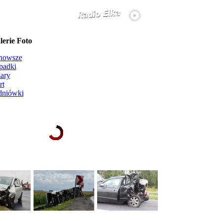
erie Foto
nowsze
padki
ary
rt
dniówki
Ładowanie galerii zdjęć...
więcej...