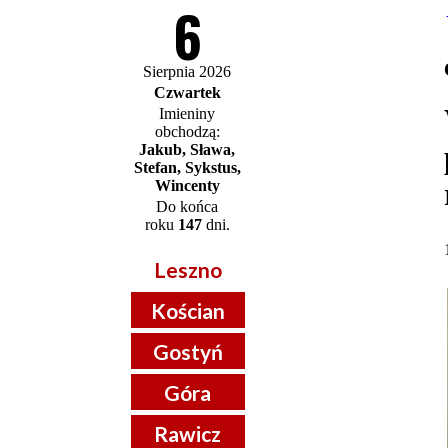
6
Sierpnia 2026
Czwartek
Imieniny
obchodzą:
Jakub, Sława,
Stefan, Sykstus,
Wincenty
Do końca
roku
147
dni.
Leszno
Kościan
Gostyń
Góra
Rawicz