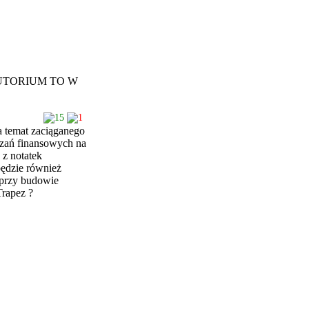
UTORIUM TO W
15
1
 temat zaciąganego
ązań finansowych na
 z notatek
będzie również
 przy budowie
Trapez ?