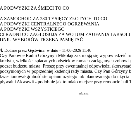
A PODWYŻKI ZA ŚMIECI TO CO
A SAMOCHOD ZA 280 TYSIĘCY ZŁOTYCH TO CO
A PODWYŻKI CENTRALNEGO OGRZEWANIA
A PODWYŻKI WSZYSTKIEGO
CI RADNI CO ZAGLOSUJA ZA WOTUM ZAUFANIA I ABSOL
DNIU WYBORÓW TRZEBA PAMIĘTAĆ
4.
Dodane przez
Gęstwina
, w dniu - 11-06-2026 11:46
Czy Panowie Radni Górzyny i Mikołajczak mogą się wypowiedzeić na
kredytu, wielkości spłacanych odsetek w ramach zaciąganych zobowi
poczet budżetu miasta. Proszę przy ewentualnej odpowiedzi skorzystać
poczynionych w poprzedniej kadencji rady miasta. Czy Pan Górzyny 
kwestionował grubość steropianu użytego lub planowanego do użycia
pływalni Akwawit - podobnie jak to miało miejsce przy remoncie hali 
reklama