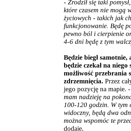
-
Zrodził się taki pomysł
które czasem nie mogą 
życiowych - takich jak c
funkcjonowanie. Będę po
pewno ból i cierpienie or
4-6 dni będę z tym walcz
Będzie biegł samotnie
będzie czekał na niego
możliwość przebrania si
zdrzemnięcia.
Przez cał
jego pozycję na mapie. 
mam nadzieję na pokona
100-120 godzin. W tym c
widoczny, będą dwa odno
można wspomóc te prze
dodaje.