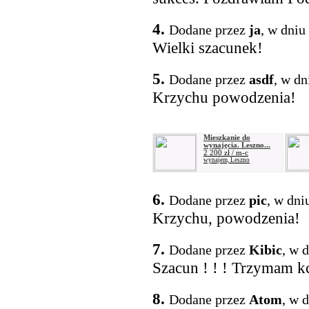
4.
Dodane przez
ja
, w dniu
Wielki szacunek!
5.
Dodane przez
asdf
, w dn
Krzychu powodzenia!
Mieszkanie do
wynajęcia. Leszno...
2 200 zł / m-c
wynajem, Leszno
6.
Dodane przez
pic
, w dni
Krzychu, powodzenia!
7.
Dodane przez
Kibic
, w 
Szacun ! ! ! Trzymam kci
8.
Dodane przez
Atom
, w 