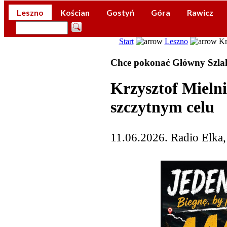
Leszno
Kościan
Gostyń
Góra
Rawicz
Start
Leszno
Kr
Chce pokonać Główny Szla
Krzysztof Mieln
szczytnym celu
11.06.2026. Radio Elka,