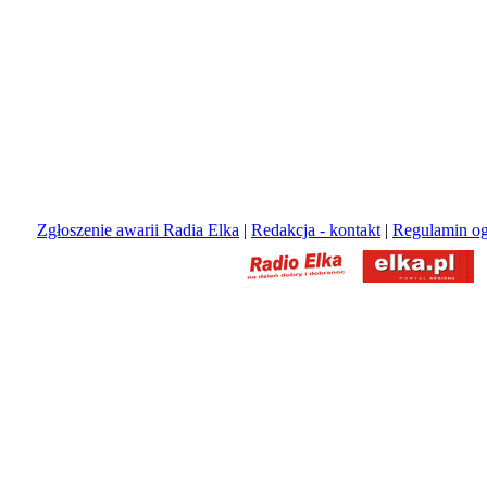
Zgłoszenie awarii Radia Elka
|
Redakcja - kontakt
|
Regulamin og