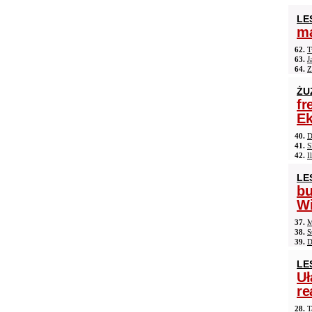
LE
ma
62.
T
63.
J
64.
Z
ŻU
fr
Ek
40.
D
41.
S
42.
I
LE
b
Wi
37.
M
38.
S
39.
D
LE
Uł
re
28.
T