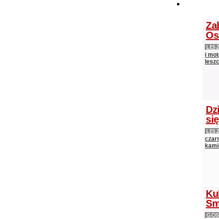
Za
Os
LES
i mot
lesz
Dz
si
LES
czarn
kami
Ku
Sm
GOS