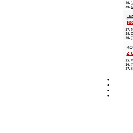
29.
"
30.
M
LE
je
27.
N
28.
Z
29.
T
KO
z 
25.
W
26.
T
27.
S