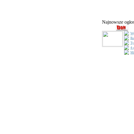
Najnowsze ogł
Wy
Re
Ty
4-
Mi