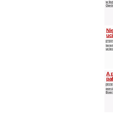
w lis
Opró
Nie
uci
WOL
teren
ucie
A 
pa
LES
porc
Boer