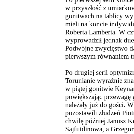
w przyszłość z umiark
gonitwach na tablicy wy
mieli na koncie indywid
Roberta Lamberta. W cz
wyprowadził jednak duet
Podwójne zwycięstwo da
pierwszym równaniem t
Po drugiej
serii optymiz
Torunianie wyraźnie zna
w piątej gonitwie Keyna
powiększając przewagę g
należały już do gości. 
pozostawili złudzeń Pio
chwilę później Janusz K
Sajfutdinowa, a Grzegor