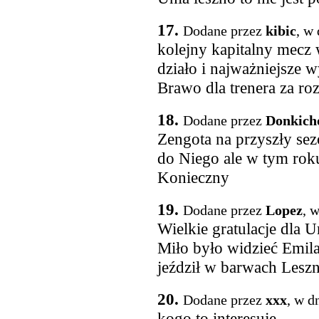
17.
Dodane przez
kibic
, w
kolejny kapitalny mecz 
działo i najważniejsze w
Brawo dla trenera za ro
18.
Dodane przez
Donkich
Zengota na przyszły se
do Niego ale w tym rok
Konieczny
19.
Dodane przez
Lopez
, 
Wielkie gratulacje dla U
Miło było widzieć Emil
jeździł w barwach Lesz
20.
Dodane przez
xxx
, w d
kogo to interesuje