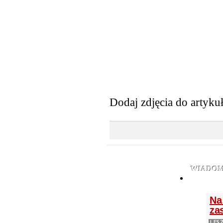
Dodaj zdjęcia do artyku
WIADOM
Na
zas
LES