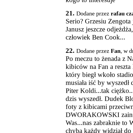
21.
Dodane przez
rafau cz
Serio? Grzesiu Zengota 
Janusz jeszcze odjeżdża,
człowiek Ben Cook...
22.
Dodane przez
Fan
, w d
Po meczu to żenada z N
kibiców na Fan a reszta
który biegł wkoło stadi
musiała iść by wyszedł 
Piter Koldi...tak ciężko
dzis wyszedł. Dudek Blo
foty z kibicami przeci
DWORAKOWSKI zainterw
Was...nas zabraknie to 
chyba każdy widział do