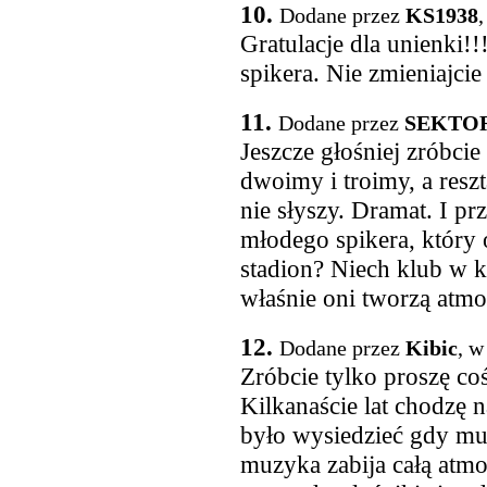
10.
Dodane przez
KS1938
,
Gratulacje dla unienki!!
spikera. Nie zmieniajcie
11.
Dodane przez
SEKTOR
Jeszcze głośniej zróbci
dwoimy i troimy, a reszt
nie słyszy. Dramat. I pr
młodego spikera, który o
stadion? Niech klub w k
właśnie oni tworzą atmo
12.
Dodane przez
Kibic
, w
Zróbcie tylko proszę co
Kilkanaście lat chodzę n
było wysiedzieć gdy mu
muzyka zabija całą atmos