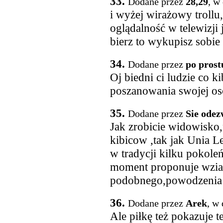
33.
Dodane przez
28,29
, w
i wyżej wirażowy trollu,
oglądalność w telewizji 
bierz to wykupisz sobie 
34.
Dodane przez
po prost
Oj biedni ci ludzie co ki
poszanowania swojej os
35.
Dodane przez
Sie odez
Jak zrobicie widowisko
kibicow ,tak jak Unia Le
w tradycji kilku pokol
moment proponuje wziac
podobnego,powodzenia
36.
Dodane przez
Arek
, w
Ale piłkę też pokazuje 