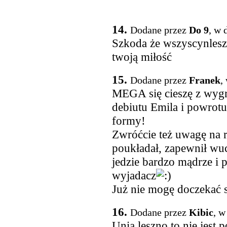
14.
Dodane przez
Do 9
, w 
Szkoda że wszyscynlesz
twoją miłość
15.
Dodane przez
Franek
,
MEGA się cieszę z wygra
debiutu Emila i powrotu
formy!
Zwróćcie też uwagę na 
poukładał, zapewnił wu
jedzie bardzo mądrze i 
wyjadacz
Już nie mogę doczekać 
16.
Dodane przez
Kibic
, w
Unia leszno to nie jest p