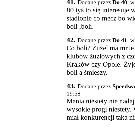
41.
Dodane przez
Do 40
, w
80 tyś to się interesuj
stadionie co mecz bo wię
boli ,boli.
42.
Dodane przez
Do 41
, w
Co boli? Żużel ma mnie
klubów żużlowych z cze
Kraków czy Opole. Żyjes
boli a śmieszy.
43.
Dodane przez
Speedwa
19:58
Mania niestety nie nadaj
wysokie progi niestety.
miał konkurencji taka ni