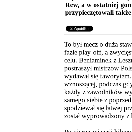
Rew, a w ostatniej gon
przypieczętowali takż
To był mecz o dużą staw
fazie play-off, a zwycię
celu. Beniaminek z Lesz
postraszył mistrzów Pols
wydawał się faworytem. 
wznoszącej, podczas gdy
każdy z zawodników wyda
samego siebie z poprzedn
spodziewał się łatwej pr
został wyprowadzony z 
Po pierwszej serii kibic