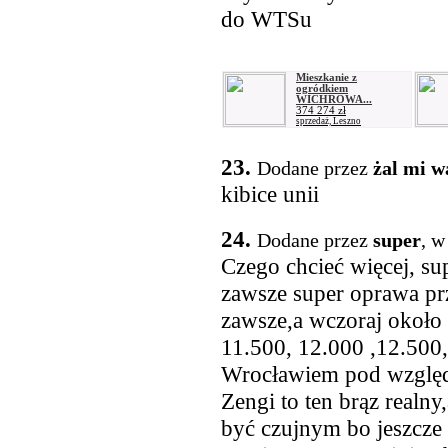
do WTSu
Mieszkanie z
ogródkiem
WICHROWA...
374 274 zł
sprzedaż, Leszno
23.
Dodane przez
żal mi w
kibice unii
24.
Dodane przez
super
, w
Czego chcieć więcej, sup
zawsze super oprawa prz
zawsze,a wczoraj około 
11.500, 12.000 ,12.500,
Wrocławiem pod względe
Zengi to ten brąz realny,
być czujnym bo jeszcze