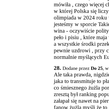
mówiła , czego więcej c
w której Polska się licz
olimpiada w 2024 roku 
jesteśmy w sporcie Takie
wina - oczywiście polit
peło i pisiu , które maj
a wszystkie środki przek
pewnie uzdrowi , przy 
normalnie myślących E
28.
Dodane przez
Do 25
, w
Ale taka prawda, nigdzie
jaka to transmituje to p
co śmiesznego żużla po
zresztą był ranking pop
załapał się nawet na pie
fanow żużla myśli że to 