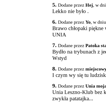
5.
Dodane przez
Hej
, w dn
Lekko nie było .
6.
Dodane przez
Yo
, w dni
Brawo chłopaki piękne
UNIA
7.
Dodane przez
Patoka st
Bydło na trybunach z jed
Wstyd
8.
Dodane przez
miejscow
I czym wy się tu ludzisk
9.
Dodane przez
Unia moja
Unia Leszno-Klub bez k
zwykła patatajka...