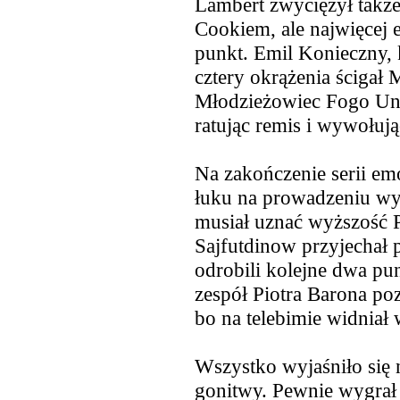
Lambert zwyciężył takż
Cookiem, ale najwięcej 
punkt. Emil Konieczny, 
cztery okrążenia ścigał 
Młodzieżowiec Fogo Uni
ratując remis i wywołują
Na zakończenie serii emo
łuku na prowadzeniu wyj
musiał uznać wyższość 
Sajfutdinow przyjechał 
odrobili kolejne dwa p
zespół Piotra Barona po
bo na telebimie widniał
Wszystko wyjaśniło się n
gonitwy. Pewnie wygrał 