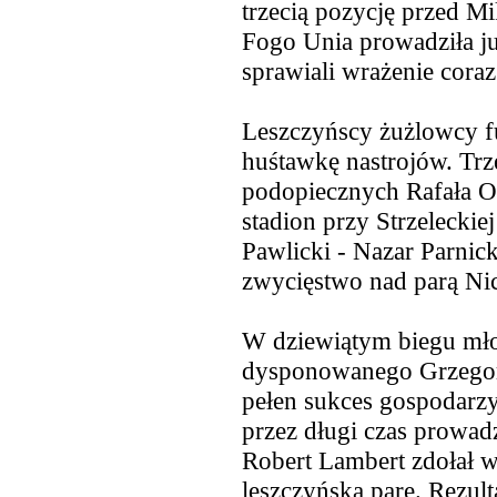
trzecią pozycję przed 
Fogo Unia prowadziła ju
sprawiali wrażenie coraz
Leszczyńscy żużlowcy 
huśtawkę nastrojów. Trz
podopiecznych Rafała O
stadion przy Strzeleckie
Pawlicki - Nazar Parnic
zwycięstwo nad parą Nic
W dziewiątym biegu młod
dysponowanego Grzegorz
pełen sukces gospodarzy
przez długi czas prowadz
Robert Lambert zdołał wy
leszczyńską parę. Rezult