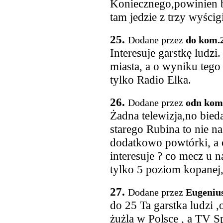
Koniecznego,powinien b
tam jedzie z trzy wyścig
25.
Dodane przez
do kom.
Interesuje garstkę ludzi
miasta, a o wyniku tego
tylko Radio Elka.
26.
Dodane przez
odn kom
Żadna telewizja,no bied
starego Rubina to nie n
dodatkowo powtórki, a 
interesuje ? co mecz u n
tylko 5 poziom kopanej,a
27.
Dodane przez
Eugeniu
do 25 Ta garstka ludzi ,
żużla w Polsce , a TV 