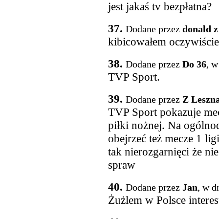
jest jakaś tv bezpłatna?
37.
Dodane przez
donald z
kibicowałem oczywiści
38.
Dodane przez
Do 36
, w
TVP Sport.
39.
Dodane przez
Z Leszn
TVP Sport pokazuje mecze
piłki nożnej. Na ogóln
obejrzeć też mecze 1 lig
tak nierozgarnięci że ni
spraw
40.
Dodane przez
Jan
, w d
Żużlem w Polsce interes