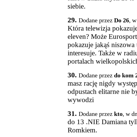
siebie.
29.
Dodane przez
Do 26
, w
Która telewizja pokazuj
eleven? Może Eurosport
pokazuje jakąś niszowa 
interesuje. Także w rad
portalach wielkopolskich
30.
Dodane przez
do kom 
masz rację nigdy występ
odpustach elitarne nie by
wywodzi
31.
Dodane przez
kto
, w d
do 13 .NIE Damiana tylk
Romkiem.