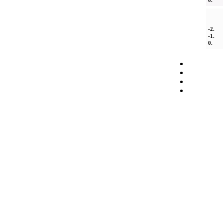
0.
-2.
-1.
0.