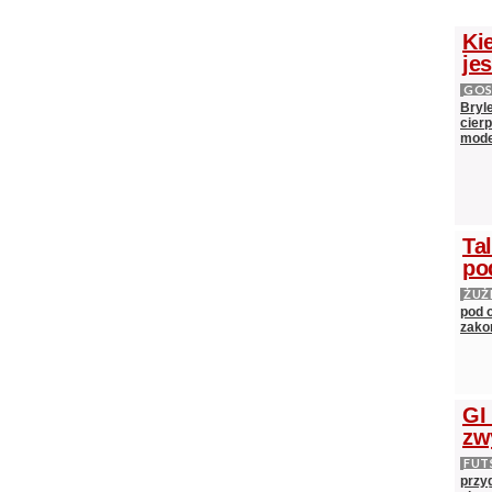
Ki
je
GOS
Bryl
cier
mod
Ta
po
ŻUŻ
pod 
zako
GI
zw
FUT
przy