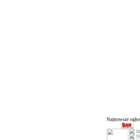
Najnowsze ogł
Mi
Wy