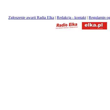
Zgłoszenie awarii Radia Elka
|
Redakcja - kontakt
|
Regulamin og