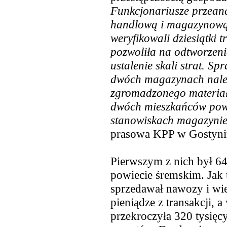
Funkcjonariusze przean
handlową i magazynową
weryfikowali dziesiątki t
pozwoliła na odtworzeni
ustalenie skali strat. S
dwóch magazynach należą
zgromadzonego materiał
dwóch mieszkańców powi
stanowiskach magazyni
prasowa KPP w Gostyni
Pierwszym z nich był 64
powiecie śremskim. Jak u
sprzedawał nawozy i wie
pieniądze z transakcji, 
przekroczyła 320 tysięc