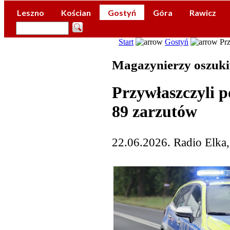
Leszno
Kościan
Gostyń
Góra
Rawicz
Start
Gostyń
Prz
Magazynierzy oszuki
Przywłaszczyli po
89 zarzutów
22.06.2026. Radio Elka,