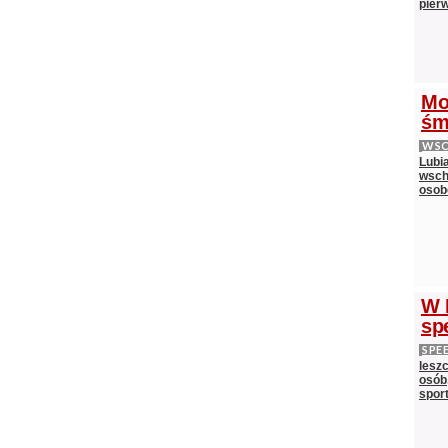
pier
Mo
śm
WS
Lubi
wsch
oso
W 
sp
SPE
lesz
osób,
spor