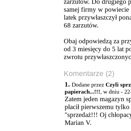
zarzutów. Do drugiego p
samej firmy w powiecie
latek przywłaszczył pona
68 zarzutów.
Obaj odpowiedzą za przy
od 3 miesięcy do 5 lat 
zwrotu przywłaszczonyc
Komentarze (2)
1.
Dodane przez
Czyli sprz
papierach...!!!
, w dniu - 2
Zatem jeden magazyn sp
płacił pierwszemu tylk
"sprzedaż!!! Oj chłopacy
Marian V.