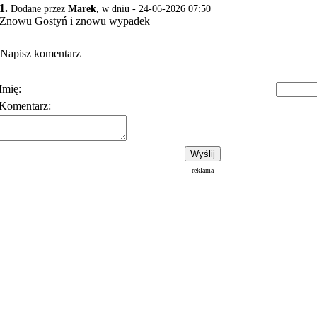
1.
Dodane przez
Marek
, w dniu - 24-06-2026 07:50
Znowu Gostyń i znowu wypadek
Napisz komentarz
Imię:
Komentarz:
Polityka prywatności
Warunki korzystania z usłu
reklama