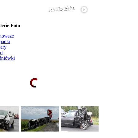
erie Foto
nowsze
padki
ary
rt
dniówki
Ładowanie galerii zdjęć...
więcej...