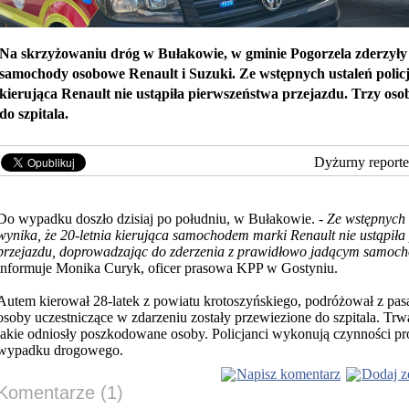
Na skrzyżowaniu dróg w Bułakowie, w gminie Pogorzela zderzyły
samochody osobowe Renault i Suzuki. Ze wstępnych ustaleń policj
kierująca Renault nie ustąpiła pierwszeństwa przejazdu. Trzy oso
do szpitala.
Dyżurny reporte
Do wypadku doszło dzisiaj po południu, w Bułakowie. -
Ze wstępnych 
wynika,
że 20-letnia kierująca samochodem marki Renault nie ustąpiła
przejazdu, doprowadzając do zderzenia z prawidłowo jadącym samoc
informuje Monika Curyk, oficer prasowa KPP w Gostyniu.
Autem kierował 28-latek z powiatu krotoszyńskiego, podróżował z pa
osoby uczestniczące w zdarzeniu zostały przewiezione do szpitala. Trw
jakie odniosły poszkodowane osoby. Policjanci wykonują czynności p
wypadku drogowego.
Napisz komentarz
Dodaj z
Komentarze (1)