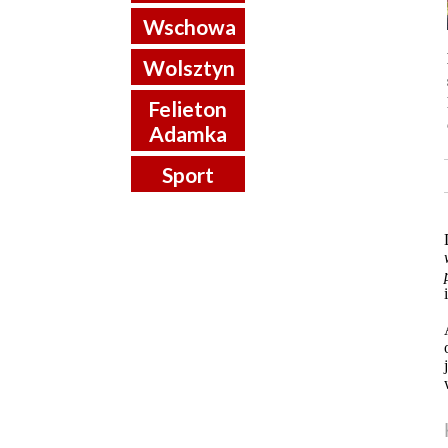
Wschowa
Wolsztyn
Felieton
Adamka
Sport