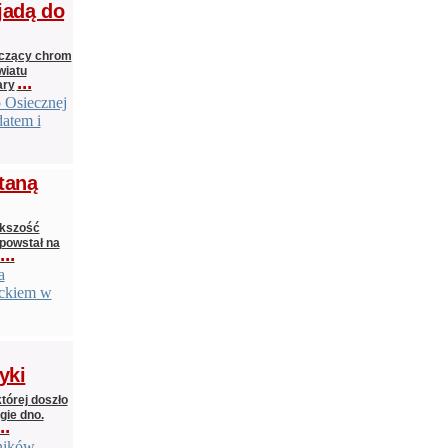
jadą do
zczący chrom
wiatu
...
ary
o Osiecznej
datem i
taną
ększość
 powstał na
...
a
eckiem w
yki
tórej doszło
gie dno.
..
lników