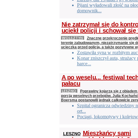
Pijani wyładowali złość na płoc
domownik...
Nie zatrzymał się do kontro
uciekł policji i schował się
WOLSZTYN
Znaczne przekroczenie pręd
terenie zabudowanym, niezatrzymanie się do 
ucieczka przed policją, a także pozytywne w
Zostawiła syna w rozbitym auc
Konar zniszczył auta, strażacy
harce...
A po weselu... festiwal te
pałacu
LESZNO
Poprawiny kojarzą się z obiadem 
porcją weselnych przebojów. Julia Kochańs
Boersma postanowili jednak całkowicie zer
Szpital ogranicza odwiedziny n
ort...
Pociągi, lokomotywy i kolejowe
Mieszkańcy sami
LESZNO