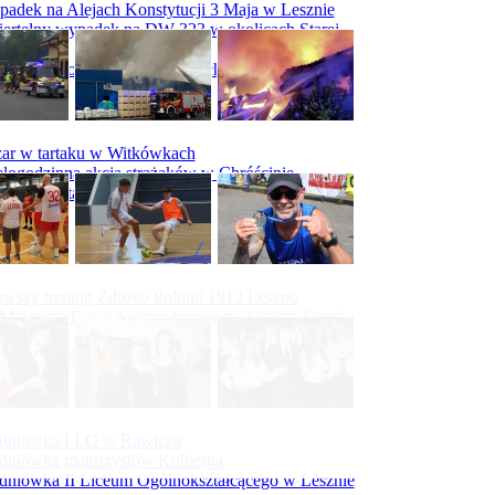
adek na Alejach Konstytucji 3 Maja w Lesznie
ertelny wypadek na DW 323 w okolicach Starej
ry
padek na obwodnicy Święciechowy
ar w tartaku w Witkówkach
logodzinna akcja strażaków w Chróścinie
ar hali tartaku w Racocie
rwszy trening Zdrovo Polonii 1912 Leszno
Malepszy Futsal Leszno trenuje pod okiem Sergio
vesa
iecka 10-tka
dniówka I LO w Rawiczu
dniówka maturzystów Kolberga
dniówka II Liceum Ogólnokształcącego w Lesznie