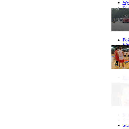
Wyp
Śmi
Gó
Wy
Poż
Wie
Poż
Pie
GI 
Ne
Pon
Stu
Stu
Stu