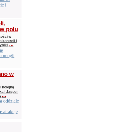
ie i
li,
 w polu
kości w
kontroli i
...
yniki
ie
 pomogli
chno w
i kolejną
ka i Jasper
...
w
a oddziale
 atrakcje