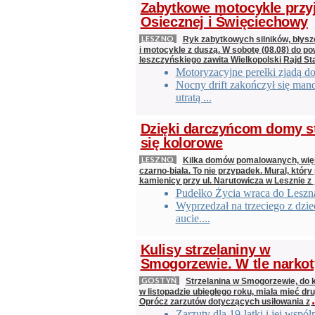
Zabytkowe motocykle przy
Osiecznej i Święciechowy
LESZNO
Ryk zabytkowych silników, błys
i motocykle z duszą. W sobotę (08.08) do po
leszczyńskiego zawita Wielkopolski Rajd St
Motoryzacyjne perełki zjadą d
Nocny drift zakończył się man
utratą ...
Dzięki darczyńcom domy s
się kolorowe
LESZNO
Kilka domów pomalowanych, wi
czarno-biała. To nie przypadek. Mural, który
kamienicy przy ul. Narutowicza w Lesznie z
Pudełko Życia wraca do Leszn
Wyprzedzał na trzeciego z dzi
aucie....
Kulisy strzelaniny w
Smogorzewie. W tle narkot
GOSTYŃ
Strzelanina w Smogorzewie, do k
w listopadzie ubiegłego roku, miała mieć dru
.
Oprócz zarzutów dotyczących usiłowania z
Zarzuty dla 19-latki i jej wspó