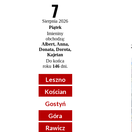
7
Sierpnia 2026
Piątek
Imieniny
obchodzą:
Albert, Anna,
Donata, Dorota,
Kajetan
Do końca
roku
146
dni.
Leszno
Kościan
Gostyń
Góra
Rawicz