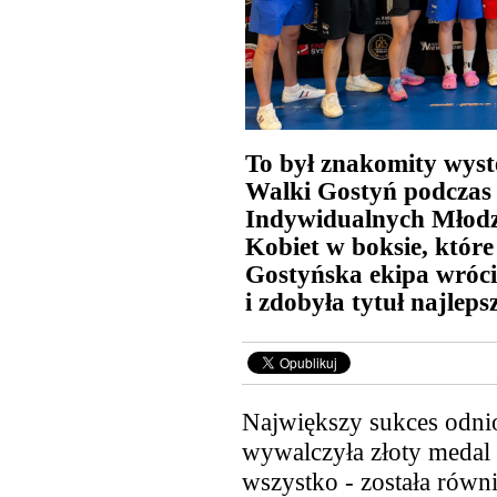
To był znakomity wyst
Walki Gostyń podczas
Indywidualnych Młodz
Kobiet w boksie, które
Gostyńska ekipa wróci
i zdobyła tytuł najleps
Największy sukces odni
wywalczyła złoty medal i
wszystko - została równ