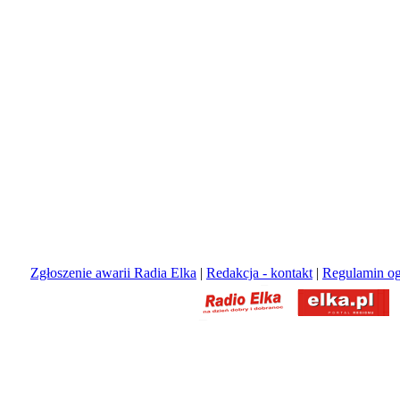
Zgłoszenie awarii Radia Elka
|
Redakcja - kontakt
|
Regulamin og