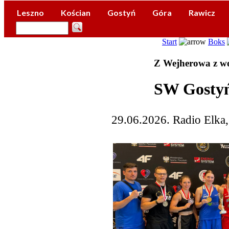
Leszno
Kościan
Gostyń
Góra
Rawicz
Start
Boks
Z Wejherowa z w
SW Gostyń
29.06.2026. Radio Elka