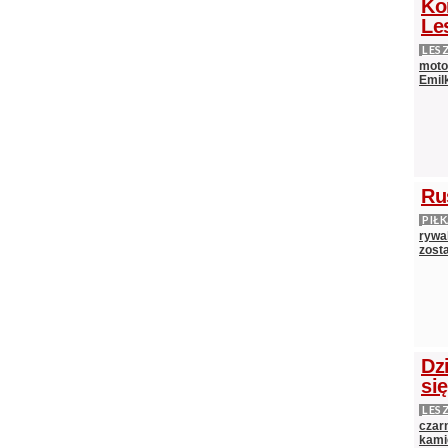
Ko
Le
LES
moto
Emilk
Ru
PIŁ
rywal
zost
Dz
si
LES
czarn
kami