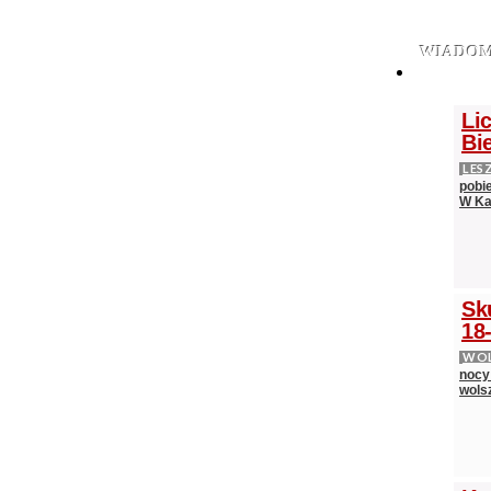
WIADOM
Lic
Bi
LES
pobi
W Ka
Sk
18-
WOL
nocy
wols