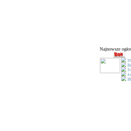
Najnowsze ogł
Wy
Re
Ty
4-
Mi