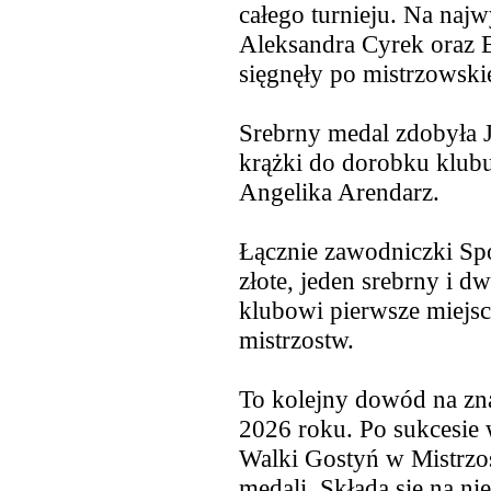
całego turnieju. Na naj
Aleksandra Cyrek oraz E
sięgnęły po mistrzowskie
Srebrny medal zdobyła J
krążki do dorobku klub
Angelika Arendarz.
Łącznie zawodniczki Sp
złote, jeden srebrny i 
klubowi pierwsze miejsc
mistrzostw.
To kolejny dowód na zn
2026 roku. Po sukcesie
Walki Gostyń w Mistrzos
medali. Składa się na ni