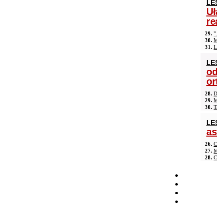
LE
Uł
re
29.
"
30.
M
31.
L
LE
od
or
28.
D
29.
M
30.
T
LE
as
26.
C
27.
M
28.
C