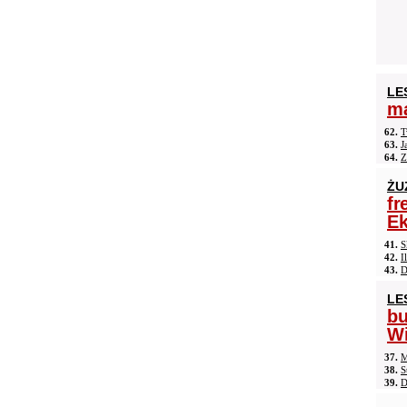
LE
ma
62.
T
63.
J
64.
Z
ŻU
fr
Ek
41.
S
42.
I
43.
D
LE
b
Wi
37.
M
38.
S
39.
D