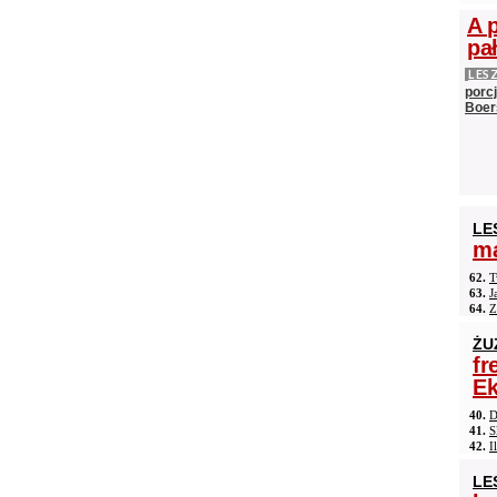
A 
pa
LES
porc
Boer
LE
ma
62.
T
63.
J
64.
Z
ŻU
fr
Ek
40.
D
41.
S
42.
I
LE