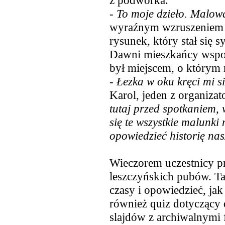
z podwórka.
-
To moje dzieło. Malow
wyraźnym wzruszeniem 
rysunek, który stał się 
Dawni mieszkańcy wspomi
był miejscem, o którym r
-
Łezka w oku kręci mi s
Karol, jeden z organizat
tutaj przed spotkaniem, w
się te wszystkie malunk
opowiedzieć historię nas
Wieczorem uczestnicy prz
leszczyńskich pubów. T
czasy i opowiedzieć, jak
również quiz dotyczący
slajdów z archiwalnymi 