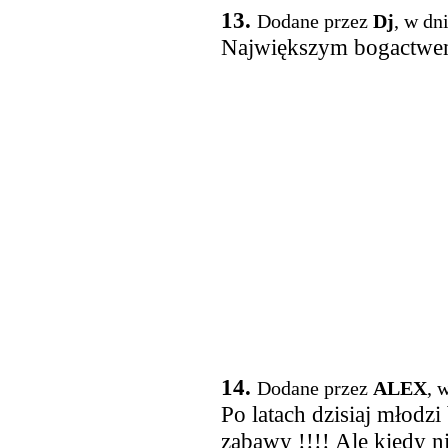
13.
Dodane przez
Dj
, w dn
Największym bogactwem 
14.
Dodane przez
ALEX
, 
Po latach dzisiaj młod
zabawy !!!! Ale kiedy