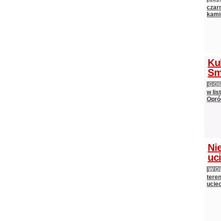
czarn
kami
Ku
Sm
GOS
w lis
Opró
Nie
uci
WOL
teren
ucie