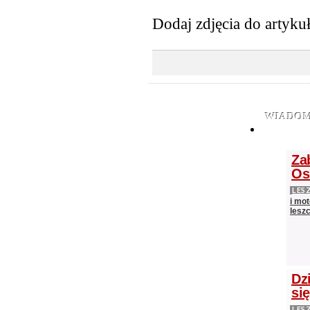
Dodaj zdjęcia do artyku
WIADOM
Za
Os
LES
i mot
lesz
Dz
si
LES