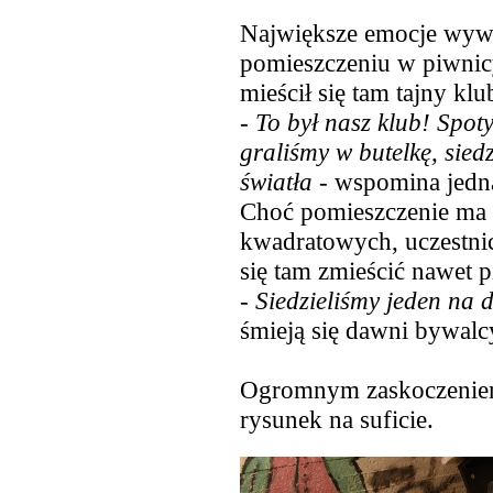
Największe emocje wywo
pomieszczeniu w piwnicy
mieścił się tam tajny klu
-
To był nasz klub! Spoty
graliśmy w butelkę, sied
światła
- wspomina jedna
Choć pomieszczenie ma 
kwadratowych, uczestnic
się tam zmieścić nawet p
-
Siedzieliśmy jeden na 
śmieją się dawni bywalc
Ogromnym zaskoczeniem
rysunek na suficie.