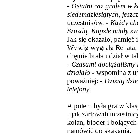
-
Ostatni raz grałem w k
siedemdziesiątych, jesz
uczestników. -
Każdy chc
Szozdą. Kapsle miały sw
Jak się okazało, pamięć 
Wyścig wygrała Renata, k
chętnie brała udział w t
-
Czasami dociążaliśmy 
działało
- wspomina z uś
poważniej: -
Dzisiaj dzie
telefony.
A potem była gra w klas
- jak żartowali uczestni
kolan, bioder i bolących
namówić do skakania.