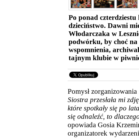
Po ponad czterdziestu l
dzieciństwo. Dawni mi
Włodarczaka w Lesznie
podwórku, by choć na k
wspomnienia, archiwaln
tajnym klubie w piwni
Pomysł zorganizowania s
Siostra przesłała mi zdj
które spotkały się po la
się odnaleźć, to dlaczeg
opowiada Gosia Krzemin
organizatorek wydarzeni