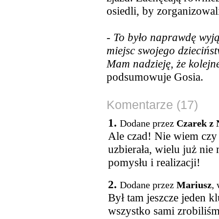
osiedli, by zorganizowa
-
To było naprawdę wyją
miejsc swojego dziecińs
Mam nadzieję, że kolejn
podsumowuje Gosia.
Komentarze (17)
1.
Dodane przez
Czarek z 
Ale czad! Nie wiem czy 
uzbierała, wielu już nie
pomysłu i realizacji!
2.
Dodane przez
Mariusz
,
Był tam jeszcze jeden k
wszystko sami zrobiliśmy