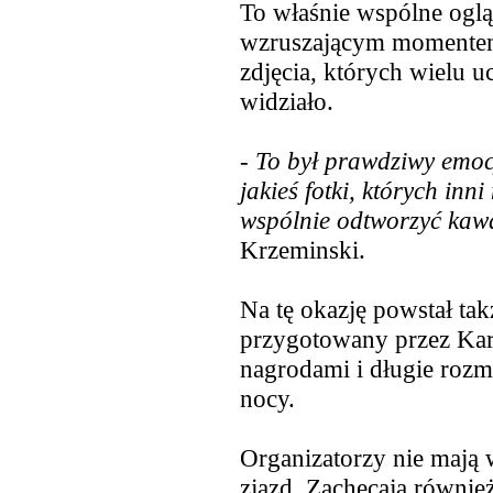
To właśnie wspólne ogląd
wzruszającym momentem 
zdjęcia, których wielu u
widziało.
-
To był prawdziwy emocj
jakieś fotki, których inn
wspólnie odtworzyć kawa
Krzeminski.
Na tę okazję powstał t
przygotowany przez Karo
nagrodami i długie rozm
nocy.
Organizatorzy nie mają wą
zjazd. Zachęcają równie