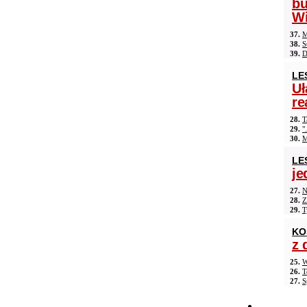
b
Wi
37.
M
38.
S
39.
D
LE
Uł
re
28.
T
29.
"
30.
M
LE
je
27.
N
28.
Z
29.
T
KO
z 
25.
W
26.
T
27.
S