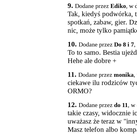
9.
Dodane przez
Ediko
, w 
Tak, kiedyś podwórka, 
spotkań, zabaw, gier. Dz
nic, może tylko pamiąt
10.
Dodane przez
Do 8 i 7
,
To to samo. Bestia ujeżd
Hehe ale dobre +
11.
Dodane przez
monika
,
ciekawe ilu rodziców t
ORMO?
12.
Dodane przez
do 11
, w
takie czasy, widocznie i
uważasz że teraz w "inn
Masz telefon albo komp