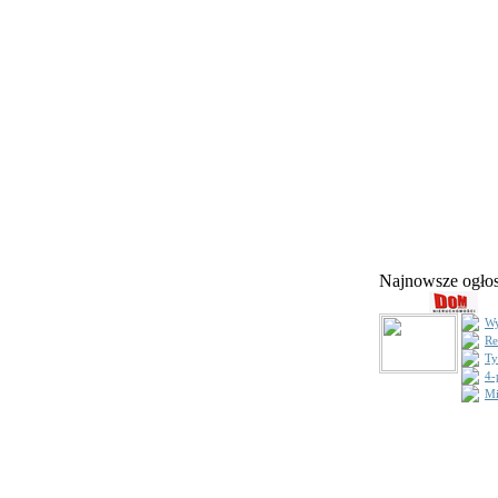
Najnowsze ogł
Wy
Re
Ty
4-
Mi