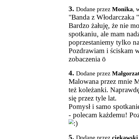
3.
Dodane przez
Monika
, 
"Banda z Włodarczaka "
Bardzo żałuję, że nie 
spotkaniu, ale mam nadzi
poprzestaniemy tylko 
Pozdrawiam i ściskam ws
zobaczenia ö
4.
Dodane przez
Małgorza
Malowana przez mnie M
też koleżanki. Naprawdę
się przez tyle lat.
Pomysł i samo spotkanie
- polecam każdemu! Po
5.
Dodane przez
ciekawski