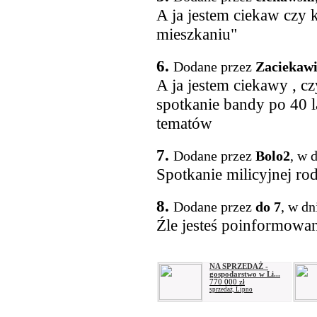
A ja jestem ciekaw czy 
mieszkaniu"
6.
Dodane przez
Zaciekaw
A ja jestem ciekawy , cz
spotkanie bandy po 40 
tematów
7.
Dodane przez
Bolo2
, w 
Spotkanie milicyjnej rod
8.
Dodane przez
do 7
, w dn
Źle jesteś poinformowa
NA SPRZEDAŻ -
gospodarstwo w Li...
770 000 zł
sprzedaż, Lipno