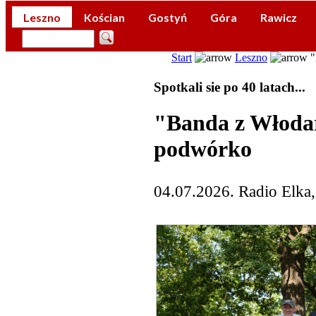
Leszno
Kościan
Gostyń
Góra
Rawicz
Start
Leszno
"
Spotkali sie po 40 latach...
"Banda z Włodar
podwórko
04.07.2026. Radio Elka