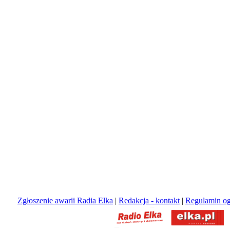
Zgłoszenie awarii Radia Elka
|
Redakcja - kontakt
|
Regulamin og