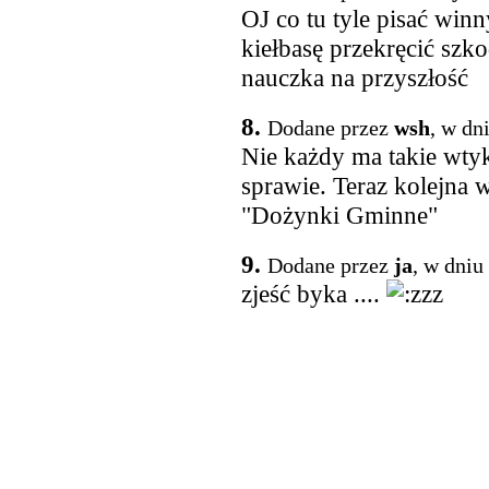
OJ co tu tyle pisać winn
kiełbasę przekręcić szko
nauczka na przyszłość
8.
Dodane przez
wsh
, w dn
Nie każdy ma takie wtyki
sprawie. Teraz kolejna 
"Dożynki Gminne"
9.
Dodane przez
ja
, w dniu
zjeść byka ....