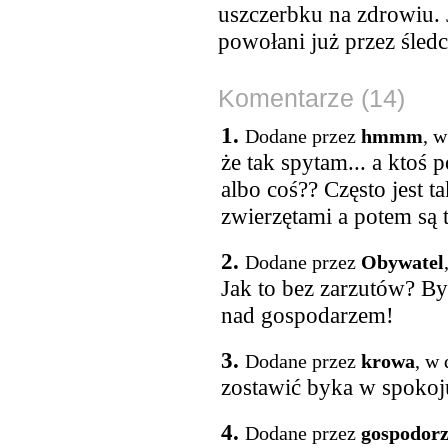
uszczerbku na zdrowiu. J
powołani już przez śledc
Komentarze (14)
1.
Dodane przez
hmmm
, w
że tak spytam... a ktoś 
albo coś?? Często jest ta
zwierzętami a potem są 
2.
Dodane przez
Obywatel
Jak to bez zarzutów? By
nad gospodarzem!
3.
Dodane przez
krowa
, w
zostawić byka w spokoju
4.
Dodane przez
gospodor