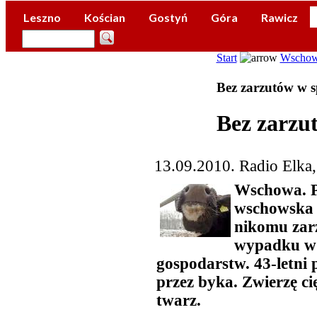
Leszno
Kościan
Gostyń
Góra
Rawicz
Start
Wscho
Bez zarzutów w 
Bez zarzu
13.09.2010. Radio Elka
Wschowa. P
wschowska p
nikomu zar
wypadku w 
gospodarstw. 43-letni
przez byka. Zwierzę c
twarz.