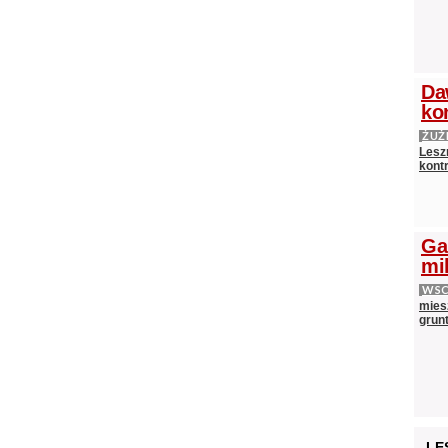
Da
ko
ŻUŻ
Lesz
kontr
Ga
mi
WS
mies
grun
LE