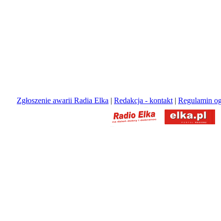
Zgłoszenie awarii Radia Elka
|
Redakcja - kontakt
|
Regulamin og