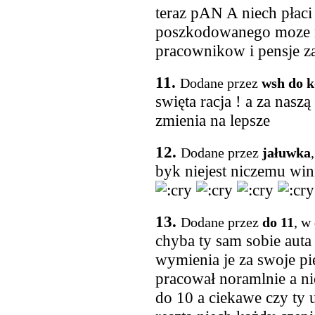
teraz pAN A niech płaci
poszkodowanego moze n
pracownikow i pensje za
11.
Dodane przez
wsh do 
swięta racja ! a za nas
zmienia na lepsze
12.
Dodane przez
jałuwka
byk niejest niczemu win
13.
Dodane przez
do 11
, w
chyba ty sam sobie auta
wymienia je za swoje pi
pracował noramlnie a nie
do 10 a ciekawe czy ty u