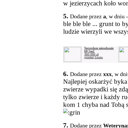
w jezierzycach koło won
5.
Dodane przez
a
, w dniu 
ble ble ble ... grunt to
ludzie wierzyli we wszys
Sprzedam mieszkanie
60,5m2
360 000 zł
sprzedaż, Leszno
6.
Dodane przez
xxx
, w dn
Najlepiej oskarżyć byka!
zwierze wypadki się zdąż
tylko zwierze i każdy 
kom 1 chyba nad Tobą s
7.
Dodane przez
Weteryna