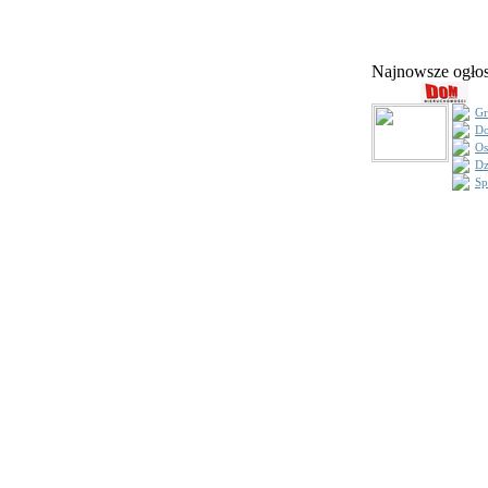
Najnowsze ogł
Gr
Do
Os
Dz
Sp