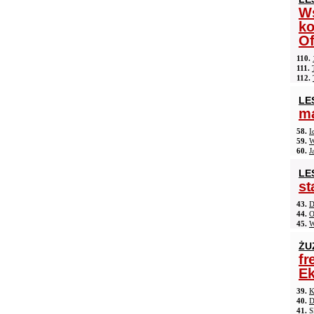
Ws
ko
Of
110.
111.
112.
LE
ma
58.
I
59.
W
60.
J
LE
st
43.
D
44.
O
45.
W
ŻU
fr
Ek
39.
K
40.
D
41.
S