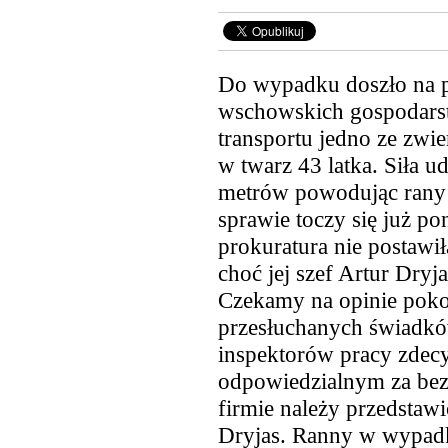
Do wypadku doszło na p
wschowskich gospodarst
transportu jedno ze zwie
w twarz
43 latka. Siła u
metrów powodując rany s
sprawie toczy się już p
prokuratura nie postawi
choć jej szef Artur Dryj
Czekamy na opinie pokon
przesłuchanych świadków
inspektorów pracy zdec
odpowiedzialnym za bezp
firmie należy przedstawi
Dryjas. Ranny w wypad