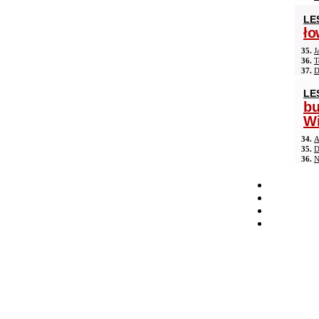
LE
ło
35.
J
36.
T
37.
D
LE
b
Wi
34.
A
35.
D
36.
N