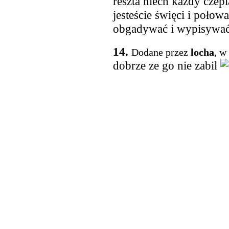
reszta niech każdy czepi
jesteście święci i połowa
obgadywać i wypisywać
14.
Dodane przez
locha
, w
dobrze ze go nie zabil