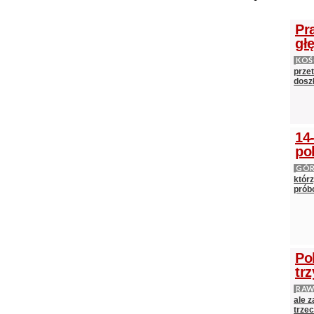
Pr
gł
KOŚ
prze
doszł
14
po
GÓ
którz
próbo
Po
tr
RAW
ale 
trze