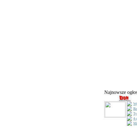
Najnowsze ogł
Wy
Re
Ty
4-
Mi