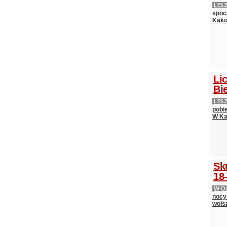
LES
spocz
Kąko
Lic
Bie
LES
pobi
W Ka
Sk
18-
WOL
nocy
wols