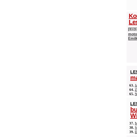
Ko
Le
LES
moto
Emilk
LE
ma
63.
J
64.
Z
65.
N
LE
b
Wi
37.
M
38.
S
39.
D