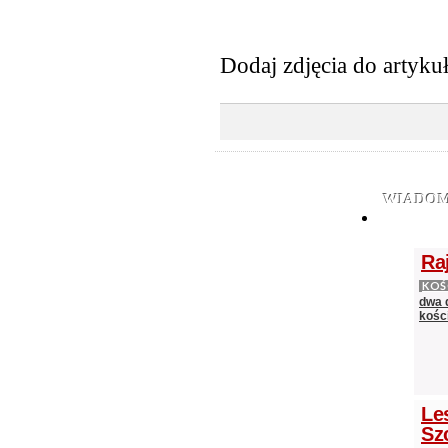
Dodaj zdjęcia do artyku
WIADOM
Ra
KOŚ
dwa 
kośc
Le
Sz