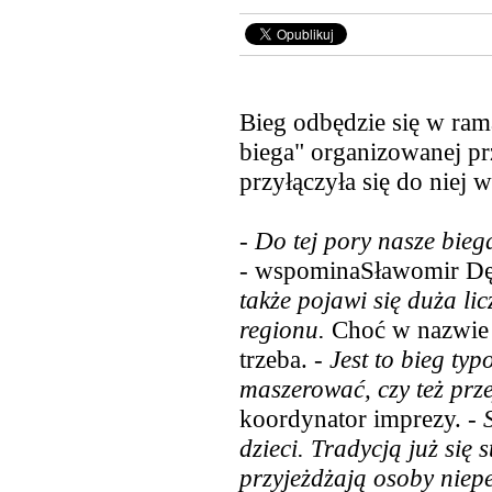
Bieg odbędzie się w ram
biega" organizowanej p
przyłączyła się do niej 
-
Do tej pory nasze bieg
- wspominaSławomir Dę
także pojawi się duża li
regionu.
Choć w nazwie f
trzeba. -
Jest to bieg ty
maszerować, czy też prze
koordynator imprezy. -
dzieci. Tradycją już się 
przyjeżdżają osoby nie