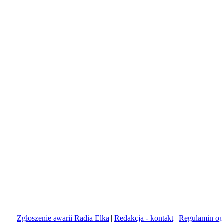
Zgłoszenie awarii Radia Elka
|
Redakcja - kontakt
|
Regulamin og