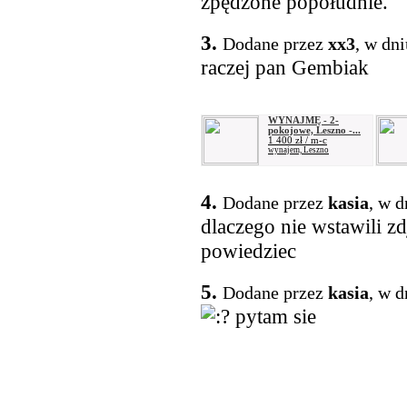
zpędzone popołudnie.
3.
Dodane przez
xx3
, w dn
raczej pan Gembiak
WYNAJMĘ - 2-
pokojowe, Leszno -...
1 400 zł / m-c
wynajem, Leszno
4.
Dodane przez
kasia
, w d
dlaczego nie wstawili zd
powiedziec
5.
Dodane przez
kasia
, w d
pytam sie