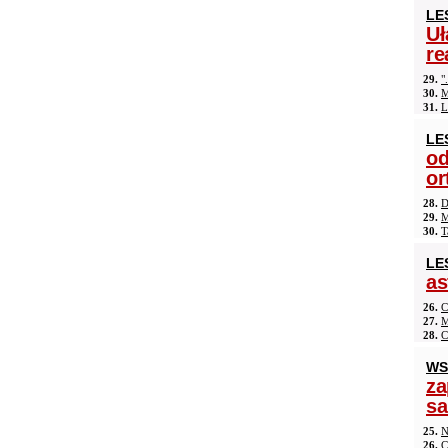
LE
Uł
re
29.
"
30.
M
31.
L
LE
od
or
28.
D
29.
M
30.
T
LE
as
26.
C
27.
M
28.
C
WS
za
s
25.
N
26.
C