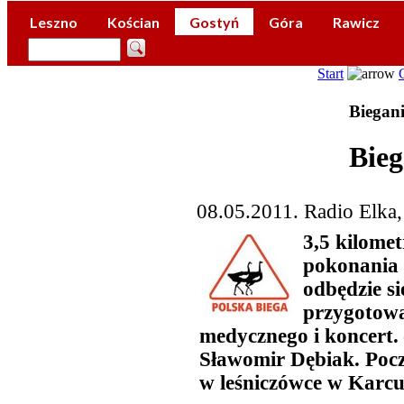
Leszno
Kościan
Gostyń
Góra
Rawicz
Start
Biegan
Bieg
08.05.2011. Radio Elka
3,5 kilomet
pokonania 
odbędzie s
przygotowa
medycznego i koncert.
Sławomir Dębiak. Począ
w leśniczówce w Karcu