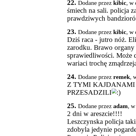
22.
Dodane przez
kibic
, w
śmiech na sali. policja z
prawdziwych bandziorów 
23.
Dodane przez
kibic
, w
Dziś raca - jutro nóż. 
zarodku. Brawo organy 
sprawiedliwości. Może 
wariaci trochę zmądrzej
24.
Dodane przez
remek
, 
Z TYMI KAJDANAMI
PRZESADZILI
25.
Dodane przez
adam
, w
2 dni w areszcie!!!!
Leszczynska policja ta
zdobyla jedynie pogard