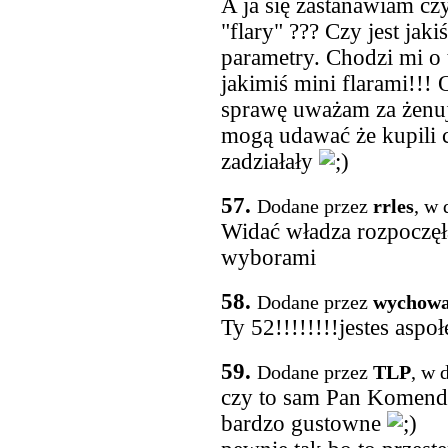
A ja się zastanawiam cz
"flary" ??? Czy jest jak
parametry. Chodzi mi o 
jakimiś mini flarami!!! 
sprawę uważam za żenują
mogą udawać że kupili c
zadziałały
57.
Dodane przez
rrles
, w 
Widać władza rozpoczęł
wyborami
58.
Dodane przez
wychow
Ty 52!!!!!!!!jestes aspo
59.
Dodane przez
TLP
, w 
czy to sam Pan Komenda
bardzo gustowne