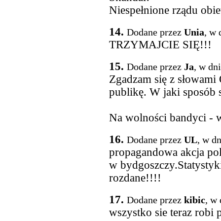
Niespełnione rządu obie
14.
Dodane przez
Unia
, w 
TRZYMAJCIE SIĘ!!!
15.
Dodane przez
Ja
, w dn
Zgadzam się z słowami
publikę. W jaki sposób
Na wolności bandyci - w
16.
Dodane przez
UL
, w d
propagandowa akcja pol
w bydgoszczy.Statystyk
rozdane!!!!
17.
Dodane przez
kibic
, w
wszystko sie teraz robi