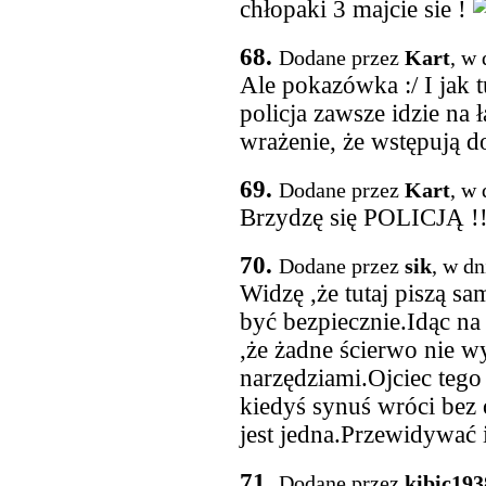
chłopaki 3 majcie sie !
68.
Dodane przez
Kart
, w 
Ale pokazówka :/ I jak
policja zawsze idzie na 
wrażenie, że wstępują d
69.
Dodane przez
Kart
, w 
Brzydzę się POLICJĄ !!
70.
Dodane przez
sik
, w dn
Widzę ,że tutaj piszą sa
być bezpiecznie.Idąc na
,że żadne ścierwo nie w
narzędziami.Ojciec tego 
kiedyś synuś wróci bez
jest jedna.Przewidywać i
71.
Dodane przez
kibic193