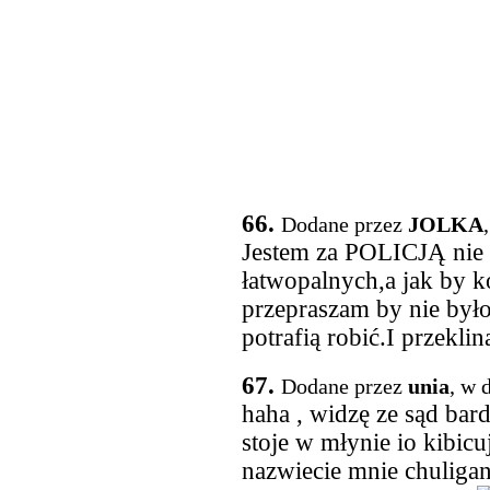
66.
Dodane przez
JOLKA
Jestem za POLICJĄ nie 
łatwopalnych,a jak by k
przepraszam by nie było
potrafią robić.I przekli
67.
Dodane przez
unia
, w 
haha , widzę ze sąd bardz
stoje w młynie io kibicuj
nazwiecie mnie chuligan