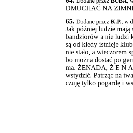
64.
Dodane przez
BUBA
, 
DMUCHAĆ NA ZIMNE 
65.
Dodane przez
K.P.
, w 
Jak później ludzie mają 
bandziorów a nie ludzi 
są od kiedy istnieje klu
nie stało, a wieczorem s
bo można dostać po gemb
ma. ŻENADA, Ż E N A D 
wstydzić. Patrząc na twa
czuję tylko pogardę i ws