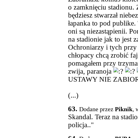
o zamknięciu stadionu.
będziesz stwarzał niebe
łapanka to pod publike. 
oni są niezastąpienii. P
na stadionie jak to jest
Ochroniarzy i tych przy
chłopacy chcą zrobić fa
pomagałem przy trzyman
zwija, paranoja
USTAWY NIE ZABI
(...)
63.
Dodane przez
Piknik
, 
Skandal. Teraz na stadi
policja.."