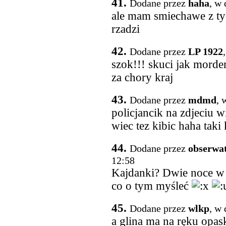
41.
Dodane przez
haha
, w 
ale mam smiechawe z ty
rzadzi
42.
Dodane przez
LP 1922
szok!!! skuci jak morder
za chory kraj
43.
Dodane przez
mdmd
, 
policjancik na zdjeciu w
wiec tez kibic haha taki
44.
Dodane przez
obserwat
12:58
Kajdanki? Dwie noce w 
co o tym myśleć
45.
Dodane przez
wlkp
, w 
a glina ma na ręku o