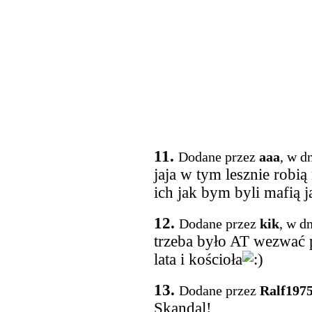
11.
Dodane przez
aaa
, w d
jaja w tym lesznie robią 
ich jak bym byli mafią j
12.
Dodane przez
kik
, w d
trzeba było AT wezwać p
lata i kościoła
13.
Dodane przez
Ralf197
Skandal!