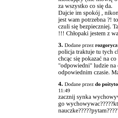
za wszystko co się da.
Dajcie im spokój , niko
jest wam potrzebna ?! to
czuli się bezpieczniej. 
!!! Chłopaki jestem z w
3.
Dodane przez
rozgorycz
policja traktuje tu tych
chcąc się pokazać na co ic
"odpowiedni" ludzie na
odpowiednim czasie. Ma
4.
Dodane przez
do poityt
11:49
zacznij synka wychowyw
go wychowywac?????któ
nauczke?????pytam????