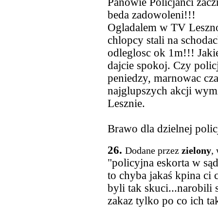
Panowie Policjanci zacz
beda zadowoleni!!!
Ogladalem w TV Leszno z
chlopcy stali na schodac
odleglosc ok 1m!!! Jakie
dajcie spokoj. Czy poli
peniedzy, marnowac czas
najglupszych akcji wym
Lesznie.
Brawo dla dzielnej policj
26.
Dodane przez
zielony
,
"policyjna eskorta w s
to chyba jakaś kpina ci 
byli tak skuci...narobili 
zakaz tylko po co ich ta