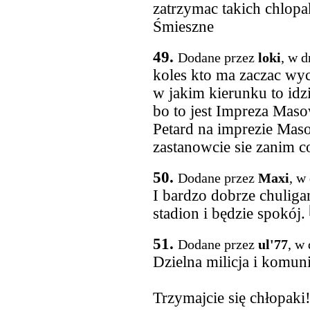
zatrzymac takich chlopak
Śmieszne
49.
Dodane przez
loki
, w d
koles kto ma zaczac wy
w jakim kierunku to idzi
bo to jest Impreza Maso
Petard na imprezie Maso
zastanowcie sie zanim co
50.
Dodane przez
Maxi
, w
I bardzo dobrze chulig
stadion i będzie spokój.
51.
Dodane przez
ul'77
, w
Dzielna milicja i komun
Trzymajcie się chłopaki