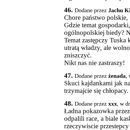
46.
Dodane przez
Jachu K
Chore państwo polskie, 
Gdzie temat gospodarki,
ogólnopolskiej biedy? 
Temat zastępczy Tuska k
utratą władzy, ale wolno
zniszczyć.
Nikt nas nie zastraszy!
47.
Dodane przez
żenada
,
Skuci kajdankami jak naj
trzymajcie się chłopacy.
48.
Dodane przez
xxx
, w d
Ładna pokazowka przez 
odpalili race, a biale ka
rzeczywiscie przestepcy