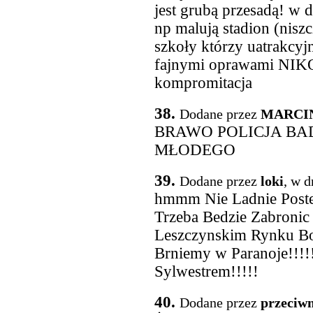
jest grubą przesadą! w 
np malują stadion (niszc
szkoły którzy uatrakcyj
fajnymi oprawami NIKO
kompromitacja
38.
Dodane przez
MARCI
BRAWO POLICJA BA
MŁODEGO
39.
Dodane przez
loki
, w d
hmmm Nie Ladnie Postep
Trzeba Bedzie Zabronic
Leszczynskim Rynku Bo
Brniemy w Paranoje!!!!!
Sylwestrem!!!!!
40.
Dodane przez
przeciwn