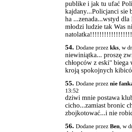
publike i jak tu ufać Pol
kajdany...Policjanci sie 
ha ...zenada...wstyd dla P
młodzi ludzie tak Was ni
natolatka!!!!!!!!!!!!!!!!!
54.
Dodane przez
kks
, w d
niewiniątka... proszę z
chłopców z eski" biega
kroją spokojnych kibicó
55.
Dodane przez
nie fank
13:52
dziwi mnie postawa klub
cicho...zamiast bronic c
zbojkotować...i nie robic
56.
Dodane przez
Ben
, w d