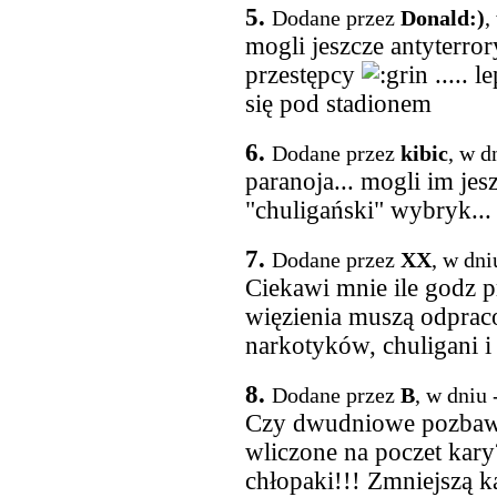
5.
Dodane przez
Donald:)
,
mogli jeszcze antyterro
przestępcy
..... l
się pod stadionem
6.
Dodane przez
kibic
, w d
paranoja... mogli im jes
"chuligański" wybryk..
7.
Dodane przez
XX
, w dni
Ciekawi mnie ile godz p
więzienia muszą odpraco
narkotyków, chuligani 
8.
Dodane przez
B
, w dniu
Czy dwudniowe pozbawie
wliczone na poczet kary
chłopaki!!! Zmniejszą k