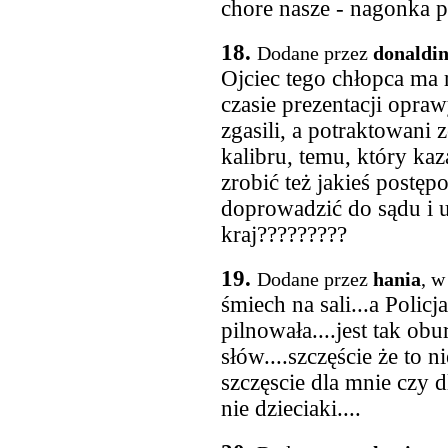
chore nasze - nagonka 
18.
Dodane przez
donaldin
Ojciec tego chłopca ma 
czasie prezentacji opraw
zgasili, a potraktowani 
kalibru, temu, który kaz
zrobić też jakieś postę
doprowadzić do sądu i uk
kraj?????????
19.
Dodane przez
hania
, w
śmiech na sali...a Polic
pilnowała....jest tak ob
słów....szczęście że to n
szczęscie dla mnie czy dl
nie dzieciaki....