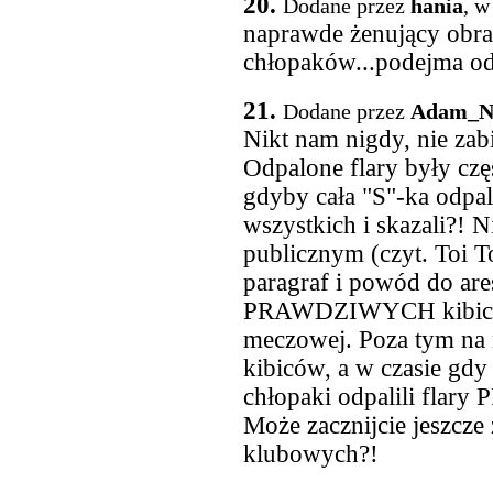
20.
Dodane przez
hania
, w
naprawde żenujący obraz
chłopaków...podejma od
21.
Dodane przez
Adam_
Nikt nam nigdy, nie zab
Odpalone flary były c
gdyby cała "S"-ka odpali
wszystkich i skazali?! N
publicznym (czyt. Toi To
paragraf i powód do are
PRAWDZIWYCH kibiców,
meczowej. Poza tym na
kibiców, a w czasie gd
chłopaki odpalili flary
Może zacznijcie jeszcz
klubowych?!