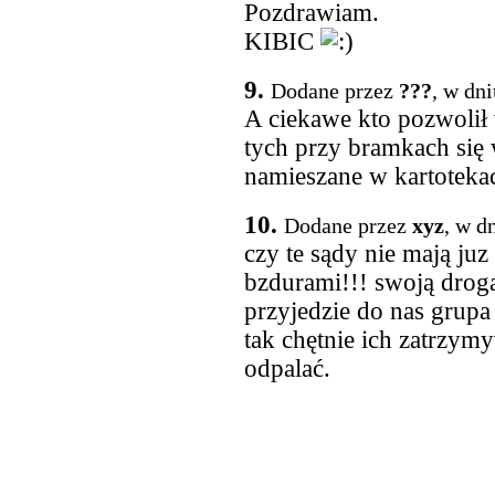
Pozdrawiam.
KIBIC
9.
Dodane przez
???
, w dn
A ciekawe kto pozwolił 
tych przy bramkach się 
namieszane w kartotekac
10.
Dodane przez
xyz
, w d
czy te sądy nie mają ju
bzdurami!!! swoją drogą
przyjedzie do nas grupa 
tak chętnie ich zatrzym
odpalać.