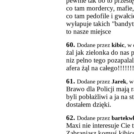
pewnie tak bo to przest
co tam mordercy, mafie,
co tam pedofile i gwałci
wyłapuje takich "band
to nasze miejsce
60.
Dodane przez
kibic
, w
żal jak zielonka do nas 
niz pelno tego pozapalali
afera żąl na całego!!!!!!!
61.
Dodane przez
Jarek
, w
Brawo dla Policji mają r
byli pobłażliwi a ja na 
dostałem dzięki.
62.
Dodane przez
bartekw
Maxi nie interesuje Cie 
Zabraniasz komuś kibic