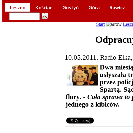
Leszno
Kościan
Gostyń
Góra
Rawicz
Start
Lesz
Odpracuj
10.05.2011. Radio Elka
Dwa miesią
usłyszała 
przez polic
Spartą. Sąd
flary. -
Cała sprawa to
jednego z kibiców.