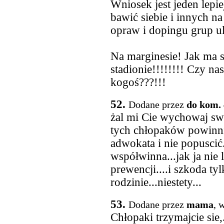
Wniosek jest jeden lepie
bawić siebie i innych n
opraw i dopingu grup u
Na marginesie! Jak ma 
stadionie!!!!!!!! Czy nas
kogoś???!!!
52.
Dodane przez
do kom. 
żal mi Cie wychowaj swo
tych chłopaków powinni
adwokata i nie popuscić..
współwinna...jak ja nie
prewencji....i szkoda t
rodzinie...niestety...
53.
Dodane przez
mama
, 
Chłopaki trzymajcie sie,..