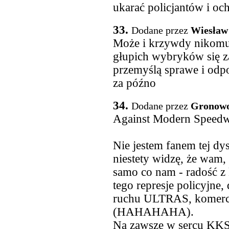
ukarać policjantów i och
33.
Dodane przez
Wiesław
Może i krzywdy nikomu n
głupich wybryków się za
przemyślą sprawe i odp
za późno
34.
Dodane przez
Gronow
Against Modern Speed
Nie jestem fanem tej dys
niestety widzę, że wam,
samo co nam - radość z 
tego represje policyjne, 
ruchu ULTRAS, komercjal
(HAHAHAHA).
Na zawsze w sercu KK