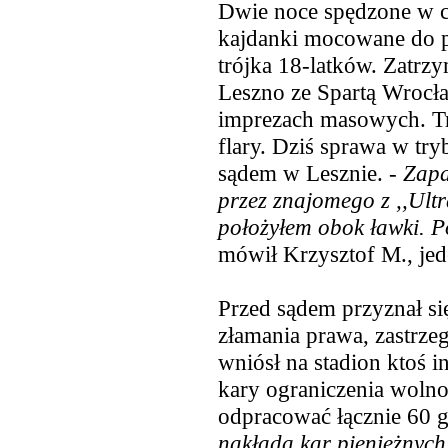
Dwie noce spędzone w cel
kajdanki mocowane do pa
trójka 18-latków. Zatrz
Leszno ze Spartą Wrocł
imprezach masowych. Trz
flary. Dziś sprawa w try
sądem w Lesznie. -
Zapa
przez znajomego z ,,Ultr
położyłem obok ławki. P
mówił Krzysztof M., jed
Przed sądem przyznał si
złamania prawa, zastrzeg
wniósł na stadion ktoś in
kary ograniczenia wolno
odpracować łącznie 60 g
nakłada kar pieniężnych,