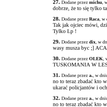
27.
Dodane przez
michu
, 
dobrze, że to się tylko t
28.
Dodane przez
Raca
, w
Tak jak ojciec mówi, dz
Tylko Lp !
29.
Dodane przez
dix
, w d
wasy musza byc ;] ACAB
30.
Dodane przez
OLEK
, 
TUSKOMANIA W LES
31.
Dodane przez
a.
, w dni
no to teraz zbadać kto w
ukarać policjantów i och
32.
Dodane przez
a.
, w dni
no to teraz zbadać kto w