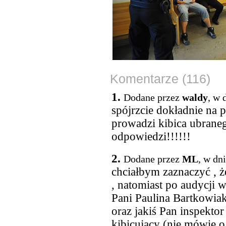
Komentarze (116)
1.
Dodane przez
waldy
, w 
spójrzcie dokładnie na p
prowadzi kibica ubraneg
odpowiedzi!!!!!!
2.
Dodane przez
ML
, w dn
chciałbym zaznaczyć , że
, natomiast po audycji w
Pani Paulina Bartkowiak 
oraz jakiś Pan inspektor u
kibicujący (nie mówię o