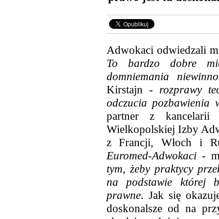
Adwokaci odwiedzali mi
To bardzo dobre mie
domniemania niewinn
Kirstajn -
rozprawy te
odczucia pozbawienia w
partner z kancelari
Wielkopolskiej Izby Ad
z Francji, Włoch i 
Euromed-Adwokaci
- m
tym, żeby praktycy prze
na podstawie której b
prawne
. Jak się okazuj
doskonalsze od na przy