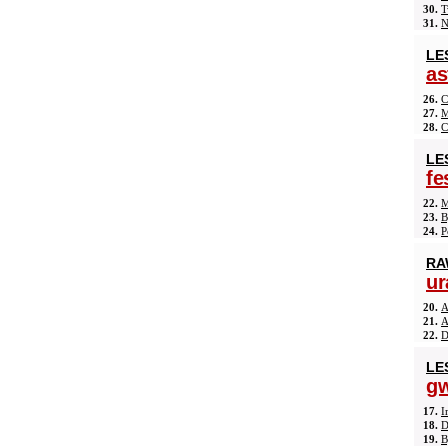
30.
T
31.
N
LE
as
26.
C
27.
M
28.
C
LE
fe
22.
M
23.
B
24.
P
RA
ur
20.
A
21.
A
22.
D
LE
gw
17.
I
18.
D
19.
B