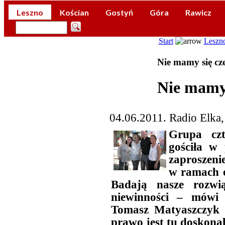
Leszno
Kościan
Gostyń
Góra
Rawicz
Start
Leszn
Nie mamy się cz
Nie mamy 
04.06.2011. Radio Elka
Grupa czt
gościła w 
zaproszeni
w ramach 
Badają nasze rozwi
niewinności – mówi
Tomasz Matyaszczyk z
prawo jest tu doskonal