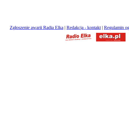
Zgłoszenie awarii Radia Elka
|
Redakcja - kontakt
|
Regulamin og