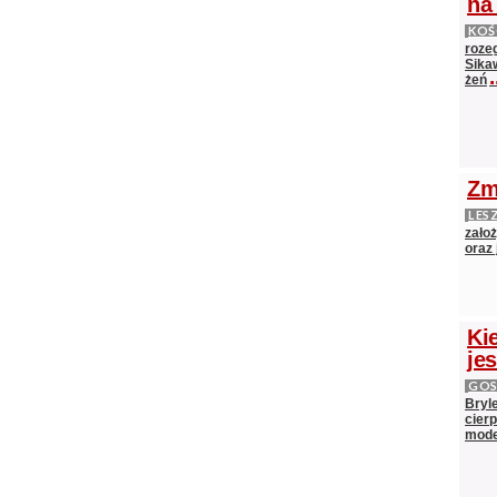
na
KOŚ
roze
Sika
.
żeń
Zm
LES
zało
oraz
Ki
je
GOS
Bryl
cier
mod