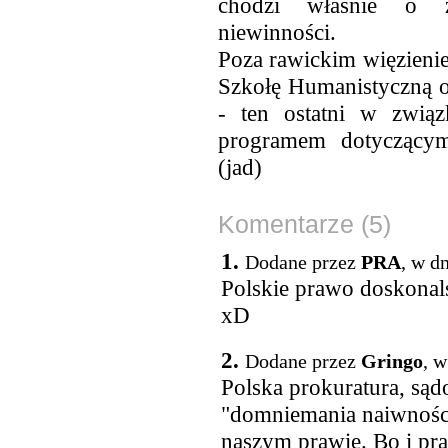
chodzi właśnie o z
niewinności.
Poza rawickim więzieni
Szkołę Humanistyczną o
- ten ostatni w zwią
programem dotyczącym
(jad)
Komentarze (5)
1.
Dodane przez
PRA
, w d
Polskie prawo doskonals
xD
2.
Dodane przez
Gringo
, w
Polska prokuratura, są
"domniemania naiwności
naszym prawie. Bo i pra