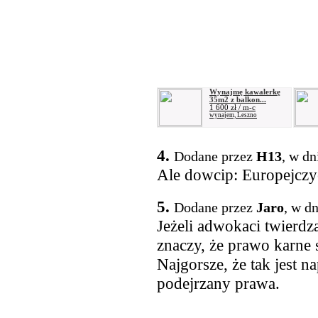
Wynajmę kawalerkę
35m2 z balkon...
1 600 zł / m-c
wynajem, Leszno
4.
Dodane przez
H13
, w dn
Ale dowcip: Europejczy
5.
Dodane przez
Jaro
, w d
Jeżeli adwokaci twierdzą
znaczy, że prawo karne 
Najgorsze, że tak jest 
podejrzany prawa.