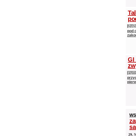
Ta
po
ŻUŻ
pod 
zako
GI
zw
FUT
przy
pier
WS
za
s
29.
N