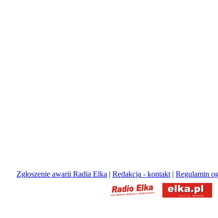
Zgłoszenie awarii Radia Elka
|
Redakcja - kontakt
|
Regulamin og