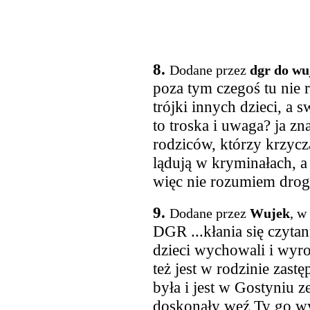
8.
Dodane przez
dgr do wu
poza tym czegoś tu nie 
trójki innych dzieci, a 
to troska i uwaga? ja z
rodziców, którzy krzyczą
lądują w kryminałach, a
więc nie rozumiem drogi
9.
Dodane przez
Wujek
, w
DGR ...kłania się czyta
dzieci wychowali i wyro
też jest w rodzinie zast
była i jest w Gostyniu ze 
doskonały weź Ty go wy