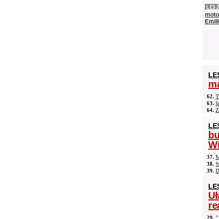
LES
moto
Emilk
LE
ma
62.
T
63.
J
64.
Z
LE
b
Wi
37.
M
38.
S
39.
D
LE
Uł
re
29.
"