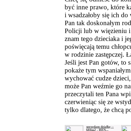
być inne prawo, które 
i wsadzałoby się ich do w
Pan tak doskonałym rodz
Policji lub w więzieniu 
znam tego dzieciaka i je
poświęcają temu chłopcu
w rodzinie zastępczej. 
Jeśli jest Pan gotów, to
pokaże tym wspaniałym l
wychować cudze dzieci,
może Pan weźmie go na
przeczytali ten Pana wpi
czerwieniąc się ze wstyd
tylko dlatego, że chcą 
sprzedam działkę --
684m2 - HEN...