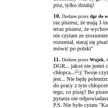
pisz, tylko działaj!
10.
Dodane przez
dgr do 
raz piszesz, że mają 3 i
teraz piszesz, że wychow
nie czytam ze zrozumieni
rozumiał, staraj się pisa
mówić po polski"
11.
Dodane przez
Wujek
, 
DGR... jakoś nie jesteś
chłopca...
Twoje czyta
jest... Nie będę polemizo
do pracy z tym chłopcem
tego, co piszę? Bo pisz
pytania nie odpowiadas
P.S. Nie było cytatu "K