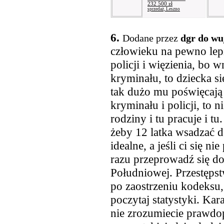
232 500 zł
sprzedaż, Leszno
6.
Dodane przez
dgr do wu
człowieku na pewno lep
policji i więzienia, bo 
kryminału, to dziecka się
tak dużo mu poświęcają 
kryminału i policji, to n
rodziny i tu pracuje i t
żeby 12 latka wsadzać do
idealne, a jeśli ci się n
razu przeprowadź się do
Południowej. Przestępst
po zaostrzeniu kodeksu,
poczytaj statystyki. Kara
nie zrozumiecie prawdop