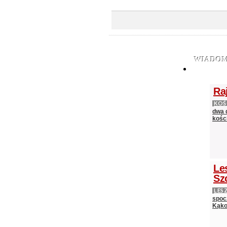
WIADOM
Ra
KOŚ
dwa 
kośc
Le
Sz
LES
spocz
Kąko