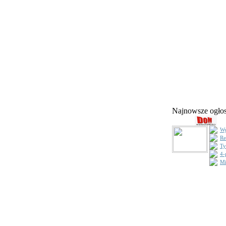
Najnowsze ogł
Wy
Re
Ty
4-
Mi