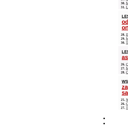
30.
M
31.
L
LE
od
or
28.
D
29.
M
30.
T
LE
as
26.
C
27.
M
28.
C
WS
za
s
25.
N
26.
C
27.
T