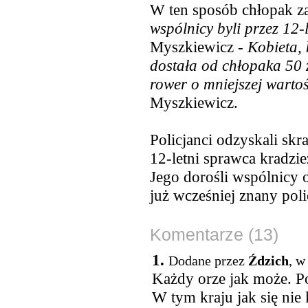
W ten sposób chłopak za
wspólnicy byli przez 12
Myszkiewicz -
Kobieta, 
dostała od chłopaka 50 z
rower o mniejszej warto
Myszkiewicz.
Policjanci odzyskali skr
12-letni sprawca kradzie
Jego dorośli wspólnicy 
już wcześniej znany polic
Komentarze (13)
1.
Dodane przez
Ździch
, w
Każdy orze jak może. P
W tym kraju jak się nie 