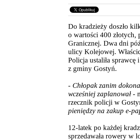
Do kradzieży doszło kil
o wartości 400 złotych,
Granicznej. Dwa dni póź
ulicy Kolejowej. Właścic
Policja ustaliła sprawcę 
z gminy Gostyń.
-
Chłopak zanim dokonał 
wcześniej zaplanował
- 
rzecznik policji w Gosty
pieniędzy na zakup e-pa
12-latek po każdej kradz
sprzedawała rowery w l