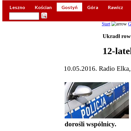
Leszno
Kościan
Gostyń
Góra
Rawicz
Start
G
Ukradł rowe
12-lat
10.05.2016. Radio Elka,
dorośli wspólnicy.