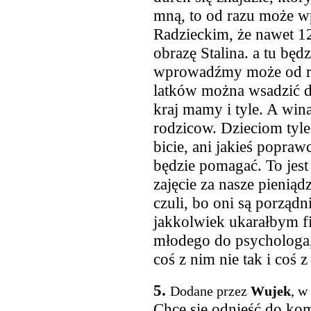
mną, to od razu może 
Radzieckim, że nawet 12
obrazę Stalina. a tu będ
wprowadźmy może od raz
latków można wsadzić d
kraj mamy i tyle. A win
rodzicow. Dzieciom tyle 
bicie, ani jakieś popraw
będzie pomagać. To jest
zajęcie za nasze pieniądz
czuli, bo oni są porządni
jakkolwiek ukarałbym fi
młodego do psychologa, 
coś z nim nie tak i coś z
5.
Dodane przez
Wujek
, w
Chcę się odnieść do k