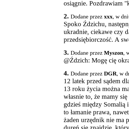
osiągnie. Pozdrawiam "
2.
Dodane przez
xxx
, w dn
Spoko Ździchu, następny
ukradnie, ciekawe czy da
przedsiębiorczość. A sw
3.
Dodane przez
Myszon
, 
@Ździch: Mogę cię okra
4.
Dodane przez
DGR
, w d
12 latek przed sądem dl
13 roku życia można mało
własnie to, że mamy się
gdzieś między Somalią i 
to łamanie prawa, nawet
żaden urzędnik nie ma p
dureń się znajdzie, któ