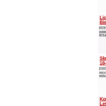
Lic
Bie
LES
pobi
W Ka
Sk
18-
WOL
nocy
wols
Ko
Le