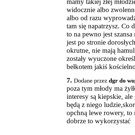
mamy takiej złej młodzież
widocznie albo zwolenni
albo od razu wyprowadź
tam się napatrzysz. Co d
to na pewno jest szansa
jest po stronie dorosłych
okrutne, nie mają hamulc
zostały wyuczone okreś
bełkotem jakiś kościelno
7.
Dodane przez
dgr do wu
poza tym młody ma żyłkę
interesy są kiepskie, a
będą z niego ludzie,skor
opchną lewe rowery, to 
dobrze to wykorzystać