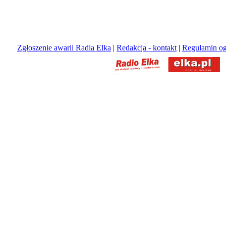
Zgłoszenie awarii Radia Elka
|
Redakcja - kontakt
|
Regulamin og