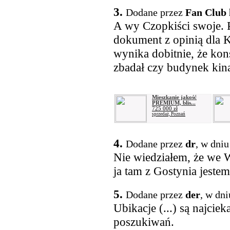
3.
Dodane przez
Fan Club 
A wy Czopkiści swoje. 
dokument z opinią dla 
wynika dobitnie, że k
zbadał czy budynek kina
Mieszkanie jakość
PREMIUM, blis...
725 000 zł
sprzedaż, Poznań
4.
Dodane przez
dr
, w dniu
Nie wiedziałem, że we 
ja tam z Gostynia jestem
5.
Dodane przez
der
, w dn
Ubikacje (...) są najci
poszukiwań.