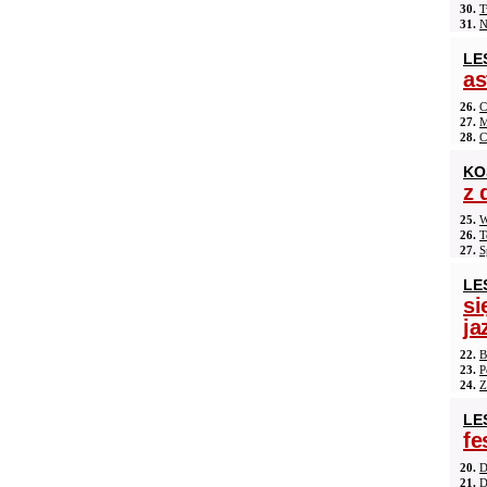
30.
T
31.
N
LE
as
26.
C
27.
M
28.
C
KO
z 
25.
W
26.
T
27.
S
LE
si
ja
22.
B
23.
P
24.
Z
LE
fe
20.
D
21.
D