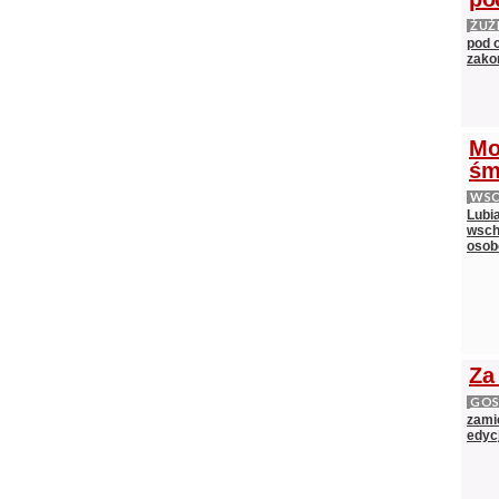
ŻUŻ
pod 
zako
Mo
śm
WS
Lubi
wsch
oso
Za
GOS
zami
edycj