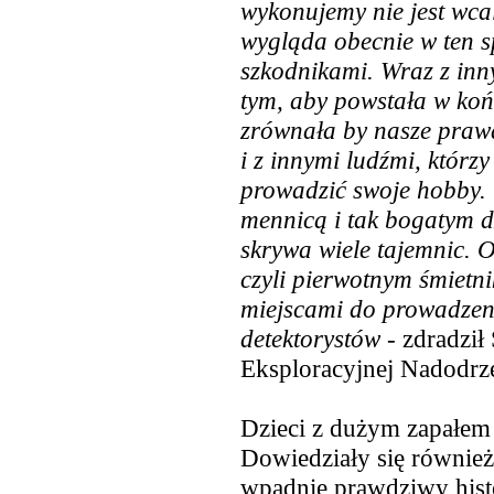
wykonujemy nie jest wcal
wygląda obecnie w ten s
szkodnikami. Wraz z in
tym, aby powstała w koń
zrównała by nasze praw
i z innymi ludźmi, którz
prowadzić swoje hobby. 
mennicą i tak bogatym d
skrywa wiele tajemnic. O
czyli pierwotnym śmietni
miejscami do prowadzen
detektorystów
- zdradził
Eksploracyjnej Nadodrz
Dzieci z dużym zapałem
Dowiedziały się również 
wpadnie prawdziwy histo