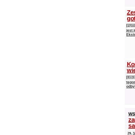
Ze
go
FUT
jest
Ekst
Ko
wi
LES
tego
odby
WS
za
s
29.
N