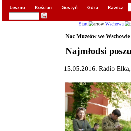
Leszno
Kościan
Gostyń
Góra
Rawicz
Start
Wschowa
Noc Muzeów we Wschowie
Najmłodsi posz
15.05.2016. Radio Elka,