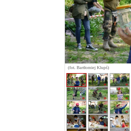
(fot. Bartłomiej Klupś)